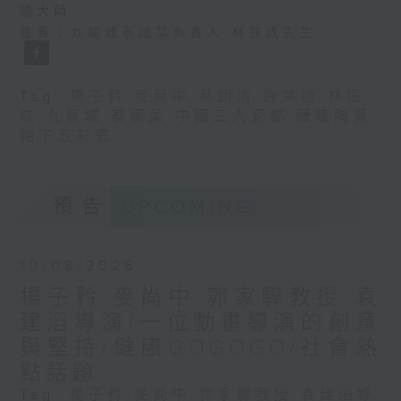
德大師
嘉賓：九龍城泰國菜負責人 林振成先生
Tag:
楊子矜
,
麥尚中
,
蔡朗清
,
許美德
,
林振
成
,
九龍城
,
泰國菜
,
中國三大瓷都
,
醴陵陶瓷
,
釉下五彩瓷
預告
UPCOMING
10/08/2026
楊子矜 麥尚中 郭家驊教授 袁
建滔導演/一位動畫導演的創意
與堅持/健康GOGOGO/社會熱
點話題
Tag:
楊子矜
,
麥尚中
,
郭家驊教授
,
袁建滔導