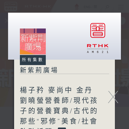
ENG
/
簡
×
全新 RTHK On The Go
取得
一手掌握 RTHK 電台、電視節目
所有集數
新紫荊廣場
楊子矜 麥尚中 金丹
X
劉曉螢營養師/現代孩
子的營養寶典/古代的
那些“邪修”美食/社會