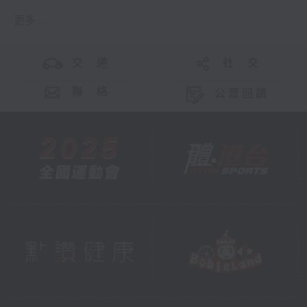
更多 ...
交 通
社 交
聯 絡
公眾回饋