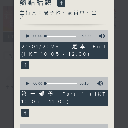
熱點話題
主持人：楊子矜、麥尚中、金
丹
新紫荊廣場
電台直播
0
seconds
00:00
1:50:00
所有集數
of
1
21/01/2026 - 足本 Full
hour,
(HKT 10:05 - 12:00)
50
您喜歡這個節目嗎?
minutes,
0
seconds
簡介
GIST
0
seconds
00:00
55:10
主持人：楊子矜、麥尚中、金丹
of
55
第一部份 Part 1 (HKT
minutes,
10:05 - 11:00)
10
seconds
0