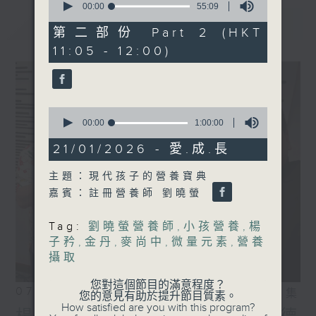
seconds
00:00
55:09
of
最新
LATEST
55
第二部份 Part 2 (HKT
minutes,
11:05 - 12:00)
9
seconds
0
seconds
00:00
1:00:00
of
1
21/01/2026 - 愛.成.長
hour,
0
主題：現代孩子的營養寶典
seconds
嘉賓：註冊營養師 劉曉螢
Tag:
劉曉螢營養師
,
小孩營養
,
楊
子矜
,
金丹
,
麥尚中
,
微量元素
,
營養
攝取
您對這個節目的滿意程度？
07/08/2026
相片集
您的意見有助於提升節目質素。
How satisfied are you with this program?