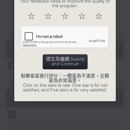
楊子矜 麥尚中 蔡朗清 許美德
Your feedback helps to improve the quality of
the program.
林振成/九龍城的泰媽泰仔和泰
菜/遊覽湖南瓷都醴陵市/社會熱
☆
☆
☆
☆
☆
點話題
0
seconds
00:00
1:50:00
of
1
07/08/2026 - 足本 Full (HKT
hour,
10:05 - 12:00)
50
minutes,
提交及繼續 Submit
0
and Continue
seconds
點擊星星進行評分：一顆星為不滿意，五顆
0
星為非常滿意。
seconds
00:00
55:10
Click on the stars to rate: One star is for not
of
satisfied, and Five stars is for very satisfied.
55
第一部份 Part 1 (HKT 10:05 -
minutes,
11:00)
10
seconds
0