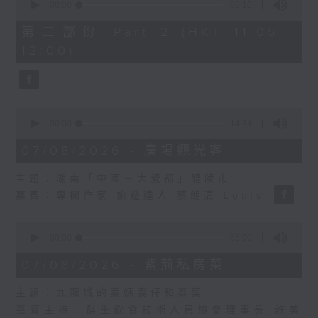
seconds
00:00
55:10
of
55
第二部份 Part 2 (HKT 11:05 -
minutes,
12:00)
10
seconds
0
seconds
00:00
14:34
of
14
07/08/2026 - 廣場觀光客
minutes,
34
主題：湖南「中國三大瓷都」醴陵市
seconds
嘉賓：專欄作家 旅遊達人 蔡朗清 Louis
0
seconds
00:00
55:00
of
55
07/08/2026 - 紫荊私房菜
minutes,
0
主題：九龍城的泰媽泰仔和泰菜
seconds
嘉賓主持：群生飲食技術人員協會理事長 許美