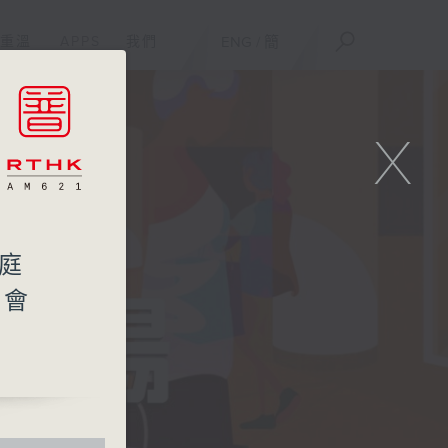
重溫
APPS
我們
ENG
/
簡
X
家庭
社會