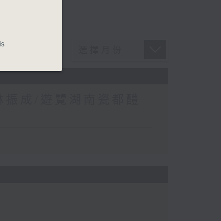
is
 林振成/遊覽湖南瓷都醴