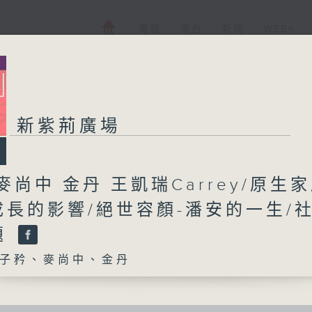
電視
電台
新聞
WEB+
新紫荊廣場
麥尚中 金丹 王凱瑞Carrey/原生
成長的影響/絕世容顏-潘安的一生/
題
子矜、麥尚中、金丹