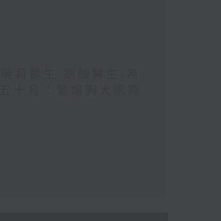
王曉莉醫生 劉舢醫生/為
≠五十肩：警惕胸大肌撕