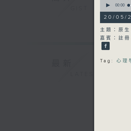
0
seconds
00:00
GIST
of
54
20/05/
minutes,
39
seconds
主題：原生
90%
嘉賓：註冊心
Tag:
心理
最新
LATEST