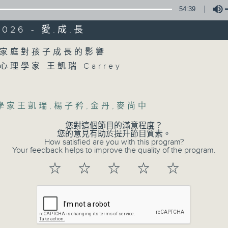
54:39
2026 - 愛.成.長
Volume
家庭對孩子成長的影響
理學家 王凱瑞 Carrey
07/08/2026
楊子矜 麥尚中 蔡朗清 許美德 
學家王凱瑞
,
楊子矜
,
金丹
,
麥尚中
社會熱點話題
您對這個節目的滿意程度？
0
您的意見有助於提升節目質素。
seconds
00:00
How satisfied are you with this program?
of
Your feedback helps to improve the quality of the program.
55
07/08/2026 - 第一部份 Part 1 (HKT 1
minutes,
☆
☆
☆
☆
☆
0
seconds
Volume
90%
Tag:
楊子矜
,
麥尚中
,
蔡朗清
,
許美德
,
林振成