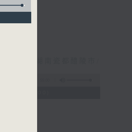
林振成/遊覽湖南瓷都醴陵市/
55:00
0:05 - 11:00)