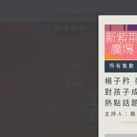
所有集數
楊子矜 
對孩子
熱點話
主持人：楊
0