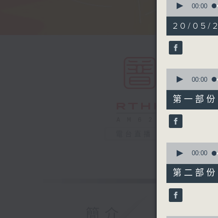
seconds
00:00
of
1
20/05/2
hour,
49
minutes,
59
seconds
90%
0
seconds
00:00
of
55
第一部份 P
minutes,
0
seconds
90%
電台直播
0
seconds
00:00
of
55
第二部份 P
minutes,
9
seconds
90%
簡介