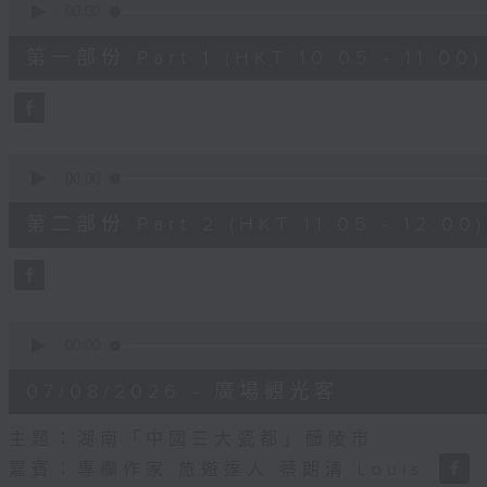
seconds
00:00
of
55
第一部份 Part 1 (HKT 10:05 - 11:00)
minutes,
10
seconds
Volume
90%
0
seconds
00:00
of
55
第二部份 Part 2 (HKT 11:05 - 12:00)
minutes,
10
seconds
Volume
90%
0
seconds
00:00
of
14
07/08/2026 - 廣場觀光客
minutes,
34
seconds
Volume
主題：湖南「中國三大瓷都」醴陵市
90%
嘉賓：專欄作家 旅遊達人 蔡朗清 Louis