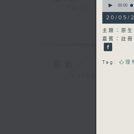
0
seconds
00:00
GIST
of
54
20/05/
minutes,
39
seconds
主題：原生
90%
嘉賓：註冊心
Tag:
心理
最新
LATEST