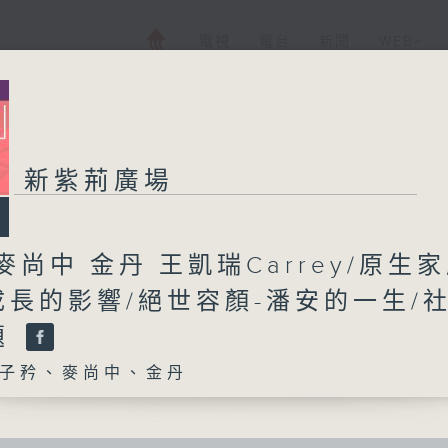
電視
電台
新聞
WEB+
新紫荊廣場
麥尚中 金丹 王凱瑞Carrey/原生
成長的影響/絕世容顏-潘安的一生/
題
子矜、麥尚中、金丹