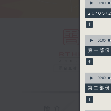
seconds
00:00
of
1
20/05/2
hour,
49
minutes,
59
seconds
90%
0
seconds
00:00
of
55
第一部份 P
minutes,
0
seconds
90%
電台直播
0
seconds
00:00
of
55
第二部份 P
minutes,
9
seconds
90%
簡介