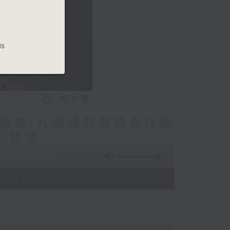
is
相片集
林振成/九龍城的泰媽泰仔和
點話題
1:50:00
- 12:00)