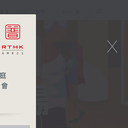
重溫
APPS
我們
ENG
/
簡
X
家庭
社會