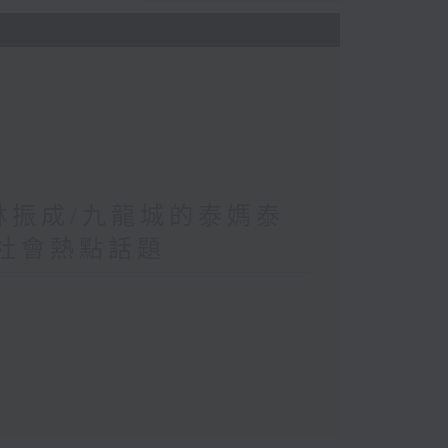
 林振成/九龍城的泰媽泰
/社會熱點話題