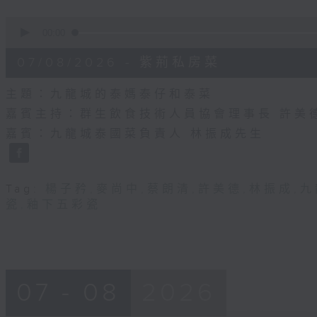
0
seconds
00:00
of
55
07/08/2026 - 紫荊私房菜
minutes,
0
seconds
Volume
主題：九龍城的泰媽泰仔和泰菜
90%
嘉賓主持：群生飲食技術人員協會理事長 許美
嘉賓：九龍城泰國菜負責人 林振成先生
Tag:
楊子矜
,
麥尚中
,
蔡朗清
,
許美德
,
林振成
,
九
瓷
,
釉下五彩瓷
07 - 08
2026