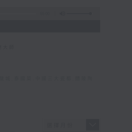
55:00
德大師
龍城
,
泰國菜
,
中國三大瓷都
,
醴陵陶