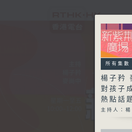
所有集數
楊子矜 
對孩子
熱點話
主持人：楊
0