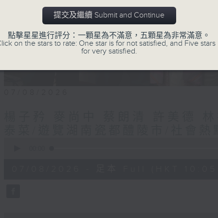
提交及繼續 Submit and Continue
點擊星星進行評分：一顆星為不滿意，五顆星為非常滿意。
lick on the stars to rate: One star is for not satisfied, and Five stars 
for very satisfied.
07/08/2026
楊子矜 麥尚中 蔡朗清 許美德 
泰菜/遊覽湖南瓷都醴陵市/社會熱
0
seconds
00:00
of
1
07/08/2026 - 足本 Full (HKT 10:05 
hour,
50
minutes,
0
seconds
Volume
90%
0