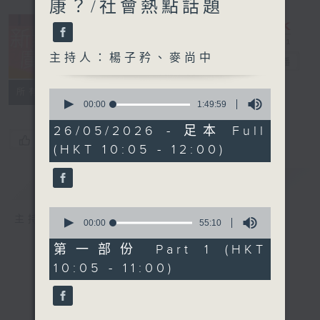
康？/社會熱點話題
主持人：楊子矜、麥尚中
新紫荊廣場
電台直播
所有集數
0
seconds
00:00
1:49:59
of
1
26/05/2026 - 足本 Full
hour,
您喜歡這個節目嗎?
(HKT 10:05 - 12:00)
49
minutes,
59
簡介
GIST
seconds
0
主持人：楊子矜、麥尚中
seconds
00:00
55:10
of
55
第一部份 Part 1 (HKT
minutes,
10:05 - 11:00)
10
seconds