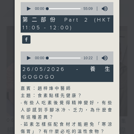
0
seconds
最新
00:00
55:09
LATEST
of
55
第二部份 Part 2 (HKT
minutes,
11:05 - 12:00)
9
seconds
0
seconds
00:00
10:22
of
10
26/05/2026 - 養生
minutes,
GOGOGO
22
seconds
嘉賓：趙梓烽中醫師
主題：食素點樣先健康？
-有些人吃素後覺得精神變好，有些
人卻感到手腳冰冷、乏力，為什麼會
有這種差異？
06/08/2026
相片集
-茹素怎樣搭配食材才能避免「寒涼
楊子矜 麥尚中 鄒潔瑜 吳宏偉
傷胃」？有什麼必吃的溫性食物？