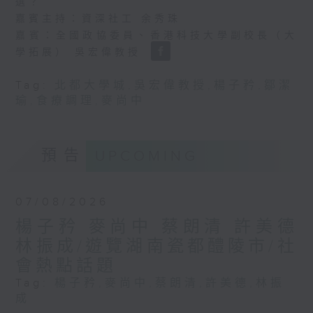
選？
嘉賓主持：資深社工 余秀珠
嘉賓：全國政協委員、香港科技大學副校長（大
學拓展） 吳宏偉教授
Tag:
北都大學城
,
吳宏偉教授
,
楊子矜
,
鄒潔
瑜
,
食療調理
,
麥尚中
預告
UPCOMING
07/08/2026
楊子矜 麥尚中 蔡朗清 許美德
林振成/遊覽湖南瓷都醴陵市/社
會熱點話題
Tag:
楊子矜
,
麥尚中
,
蔡朗清
,
許美德
,
林振
成