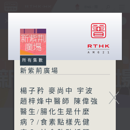
ENG
/
簡
×
全新 RTHK On The Go
取得
一手掌握 RTHK 電台、電視節目
所有集數
新紫荊廣場
楊子矜 麥尚中 宇波
X
趙梓烽中醫師 陳偉強
醫生/腸化生是什麼
病？/食素點樣先健