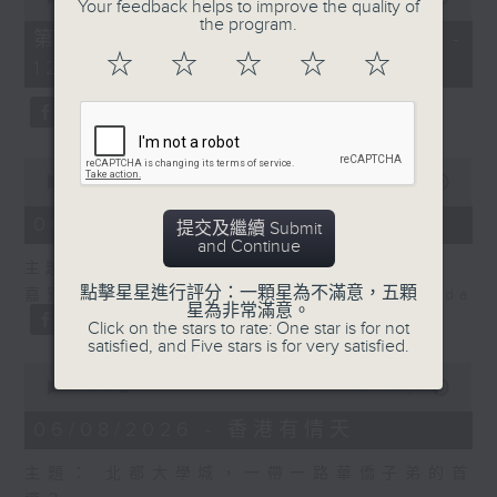
Your feedback helps to improve the quality of
of
the program.
55
第二部份 Part 2 (HKT 11:05 -
minutes,
☆
☆
☆
☆
☆
12:00)
9
seconds
0
seconds
00:00
14:29
of
14
06/08/2026 - 舌尖冷知識
提交及繼續 Submit
minutes,
and Continue
29
主題：癌症化療後的食療調理
seconds
點擊星星進行評分：一顆星為不滿意，五顆
嘉賓主持：食物科學及營養學家 鄒潔瑜Linda
星為非常滿意。
Click on the stars to rate: One star is for not
satisfied, and Five stars is for very satisfied.
0
seconds
00:00
54:46
of
54
06/08/2026 - 香港有情天
minutes,
46
主題： 北都大學城，一帶一路華僑子弟的首
seconds