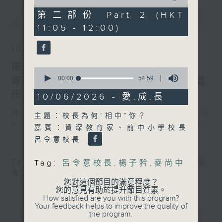
of
55
第二部份 Part 2 (HKT
最新
LATEST
minutes,
11:05 - 12:00)
9
seconds
10/08/2026
楊子矜 麥尚中 郭家驊教授 袁建滔
0
seconds
00:00
54:59
導演/一位動畫導演的創意與堅持/健
of
康GOGOGO/社會熱點話題
54
10/06/2026 - 愛.成.長
minutes,
59
網上直播完畢稍後提供節目重溫。 Archive
主題：校長為何“相中”你？
seconds
will be available after live webcast
嘉賓：資深教育家、前中小學校長
呂令意校長
Tag:
楊子矜
,
麥尚中
,
郭家驊教授
,
袁建滔導
Tag:
呂令意校長
,
楊子矜
,
麥尚中
演
,
動畫導演
,
動畫
,
無對白動畫
您對這個節目的滿意程度？
您的意見有助於提升節目質素。
How satisfied are you with this program?
Your feedback helps to improve the quality of
the program.
重溫
CATCHUP