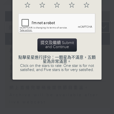
☆
☆
☆
☆
☆
07 - 08
2026
10/08/2026
提交及繼續 Submit
and Continue
楊子矜 麥尚中 郭家驊教授
點擊星星進行評分：一顆星為不滿意，五顆
袁建滔導演/一位動畫導演的
星為非常滿意。
Click on the stars to rate: One star is for not
創意與堅持/健康GOGOGO/
satisfied, and Five stars is for very satisfied.
社會熱點話題
網上直播完畢稍後提供節目重溫。
Archive will be available after
live webcast