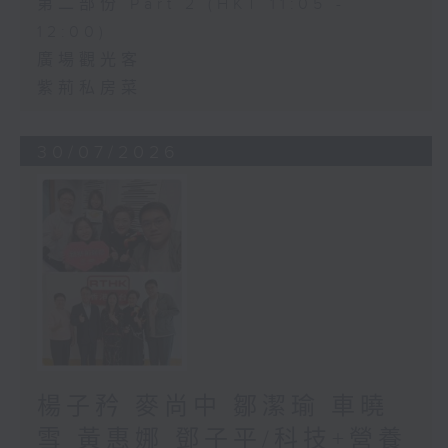
第二部份 Part 2 (HKT 11:05 -
12:00)
廣場觀光客
紫荊私房菜
30/07/2026
楊子矜 麥尚中 鄒潔瑜 車曉
雪 黃惠娜 鄧子平/科技+營養