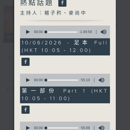
熱點話題
主持人：楊子矜、麥尚中
新紫荊廣場
電台直播
0
seconds
00:00
1:49:59
of
所有集數
1
10/06/2026 - 足本 Full
hour,
(HKT 10:05 - 12:00)
49
minutes,
您喜歡這個節目嗎?
59
seconds
簡介
GIST
0
seconds
00:00
55:10
of
主持人：楊子矜、麥尚中
55
第一部份 Part 1 (HKT
minutes,
10:05 - 11:00)
10
seconds
0
seconds
00:00
55:09