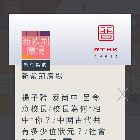
ENG
/
簡
×
全新 RTHK On The Go
取得
一手掌握 RTHK 電台、電視節目
所有集數
新紫荊廣場
X
楊子矜 麥尚中 呂令
意校長/校長為何“相
中”你？/中國古代共
有多少位狀元？/社會