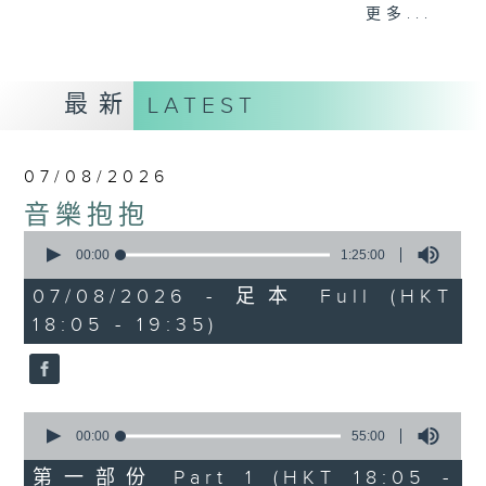
會請熱愛音樂的聽眾到現場述說「樂光情
更多...
話」，重溫那些年欣賞美妙旋律的記憶.....
每周一到周五晚上六點到七點半，歡迎一同體
驗輕鬆自在的音樂抱抱!
最新
LATEST
07/08/2026
音樂抱抱
0
seconds
00:00
1:25:00
of
1
07/08/2026 - 足本 Full (HKT
hour,
18:05 - 19:35)
25
minutes,
0
seconds
0
seconds
00:00
55:00
of
55
第一部份 Part 1 (HKT 18:05 -