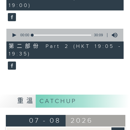
minutes,
19:00)
0
seconds
0
seconds
00:00
30:09
of
30
第二部份 Part 2 (HKT 19:05 -
minutes,
19:35)
9
seconds
重溫
CATCHUP
07 - 08
2026