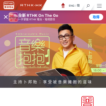
ENG
/
簡
×
全新 RTHK On The Go
取得
一手掌握 RTHK 電台、電視節目
主持卜邦貽：享受被音樂擁抱的滋味