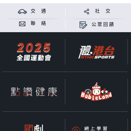
交 通
社 交
聯 絡
公眾回饋