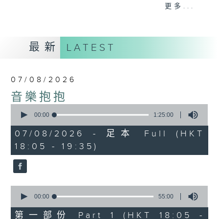
會請熱愛音樂的聽眾到現場述說「樂光情
更多...
話」，重溫那些年欣賞美妙旋律的記憶.....
每周一到周五晚上六點到七點半，歡迎一同體
驗輕鬆自在的音樂抱抱!
最新
LATEST
07/08/2026
音樂抱抱
0
seconds
00:00
1:25:00
of
1
07/08/2026 - 足本 Full (HKT
hour,
18:05 - 19:35)
25
minutes,
0
seconds
0
seconds
00:00
55:00
of
55
第一部份 Part 1 (HKT 18:05 -