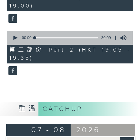
minutes,
19:00)
0
seconds
0
seconds
00:00
30:09
of
30
第二部份 Part 2 (HKT 19:05 -
minutes,
19:35)
9
seconds
重溫
CATCHUP
07 - 08
2026