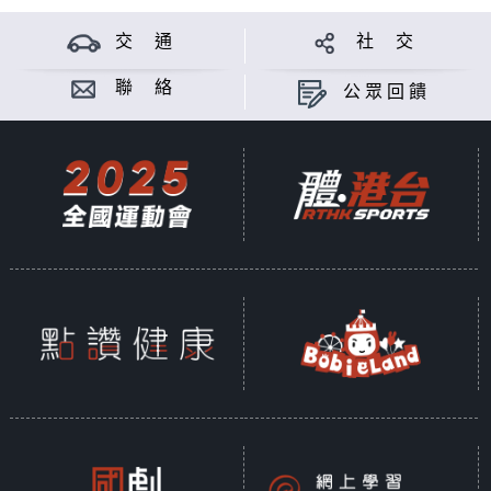
交 通
社 交
聯 絡
公眾回饋