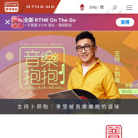
ENG
/
簡
×
全新 RTHK On The Go
取得
一手掌握 RTHK 電台、電視節目
主持卜邦貽：享受被音樂擁抱的滋味