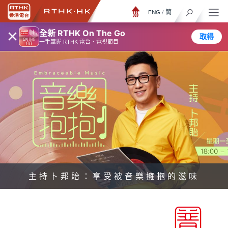
ENG
/
簡
×
全新 RTHK On The Go
取得
一手掌握 RTHK 電台、電視節目
主持卜邦貽：享受被音樂擁抱的滋味