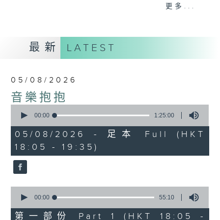
會請熱愛音樂的聽眾到現場述說「樂光情
更多...
話」，重溫那些年欣賞美妙旋律的記憶.....
每周一到周五晚上六點到七點半，歡迎一同體
驗輕鬆自在的音樂抱抱!
最新
LATEST
05/08/2026
音樂抱抱
0
seconds
00:00
1:25:00
of
1
05/08/2026 - 足本 Full (HKT
hour,
18:05 - 19:35)
25
minutes,
0
seconds
0
seconds
00:00
55:10
of
55
第一部份 Part 1 (HKT 18:05 -