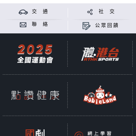
交 通
社 交
聯 絡
公眾回饋