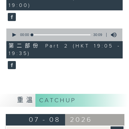
minutes,
19:00)
10
seconds
0
seconds
00:00
30:09
of
30
第二部份 Part 2 (HKT 19:05 -
minutes,
19:35)
9
seconds
重溫
CATCHUP
07 - 08
2026