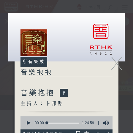
ENG
/
簡
×
全新 RTHK On The Go
取得
一手掌握 RTHK 電台、電視節目
X
所有集數
音樂抱抱
音樂抱抱
主持卜邦貽：享受被音樂擁抱的滋味
主持人：卜邦貽
0
seconds
00:00
1:24:59
of
1