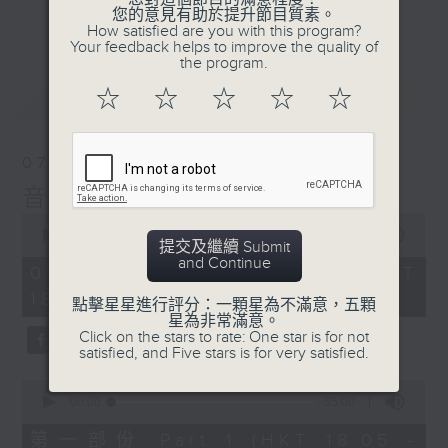
會請熱愛音樂的聽眾到現場述說「樂光情
更多...
您的意見有助於提升節目質素。
話」，重溫那些年欣賞美妙旋律的記憶.....
How satisfied are you with this program?
Your feedback helps to improve the quality of
每周一到周五晚上六點到七點半，歡迎一同體
the program.
驗輕鬆自在的音樂抱抱!
最新
LATEST
☆
☆
☆
☆
☆
07/08/2026
音樂抱抱
0
seconds
00:00
1:25:00
提交及繼續 Submit
of
and Continue
1
07/08/2026 - 足本 Full (HKT
hour,
18:05 - 19:35)
25
點擊星星進行評分：一顆星為不滿意，五顆
minutes,
星為非常滿意。
0
Click on the stars to rate: One star is for not
seconds
satisfied, and Five stars is for very satisfied.
0
seconds
00:00
55:00
of
55
第一部份 Part 1 (HKT 18:05 -