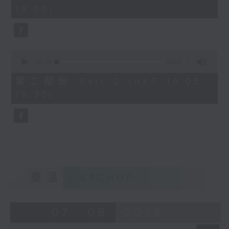
minutes,
19:00)
0
seconds
0
seconds
00:00
30:09
of
30
第二部份 Part 2 (HKT 19:05 -
minutes,
19:35)
9
seconds
重溫
CATCHUP
07 - 08
2026