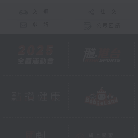
交 通
社 交
聯 絡
公眾回饋