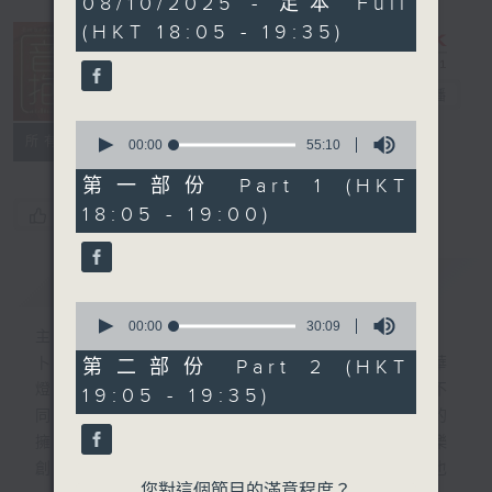
08/10/2025 - 足本 Full
hour,
(HKT 18:05 - 19:35)
24
minutes,
59
seconds
音樂抱抱
電台直播
0
所有集數
seconds
00:00
55:10
of
55
第一部份 Part 1 (HKT
minutes,
18:05 - 19:00)
您喜歡這個節目嗎?
10
seconds
簡介
GIST
0
seconds
00:00
30:09
主持人：卜邦貽
of
30
卜邦貽的「音樂抱抱」，期盼在夜幕低垂，華
第二部份 Part 2 (HKT
minutes,
燈初上，結束一天忙碌工作後，能用各類型不
19:05 - 19:35)
9
seconds
同感覺的音樂，給聽眾朋友充滿熱情和活力的
擁抱。節目不定期邀請資深及新進歌手，音樂
創作者分享「星星點燈」的入行成名經歷，也
您對這個節目的滿意程度？