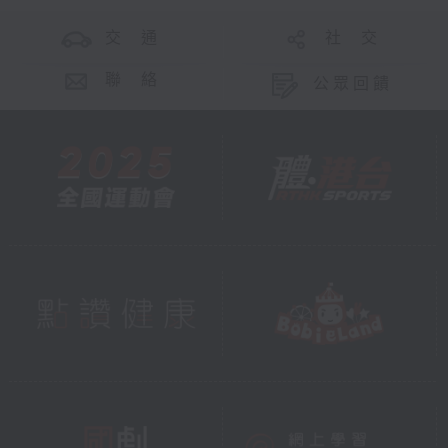
交 通
社 交
聯 絡
公眾回饋