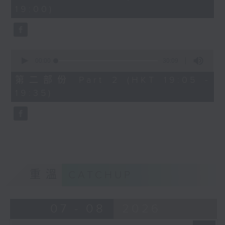
minutes,
19:00)
0
seconds
0
seconds
00:00
30:09
of
30
第二部份 Part 2 (HKT 19:05 -
minutes,
19:35)
9
seconds
重溫
CATCHUP
07 - 08
2026