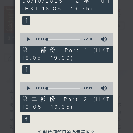
08/10/2025 - 足本 Full
hour,
(HKT 18:05 - 19:35)
24
minutes,
59
seconds
音樂抱抱
電台直播
0
所有集數
seconds
00:00
55:10
of
55
第一部份 Part 1 (HKT
minutes,
18:05 - 19:00)
您喜歡這個節目嗎?
10
seconds
簡介
GIST
0
seconds
00:00
30:09
主持人：卜邦貽
of
30
卜邦貽的「音樂抱抱」，期盼在夜幕低垂，華
第二部份 Part 2 (HKT
minutes,
燈初上，結束一天忙碌工作後，能用各類型不
19:05 - 19:35)
9
seconds
同感覺的音樂，給聽眾朋友充滿熱情和活力的
擁抱。節目不定期邀請資深及新進歌手，音樂
創作者分享「星星點燈」的入行成名經歷，也
您對這個節目的滿意程度？