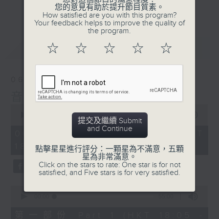
會請熱愛音樂的聽眾到現場述說「樂光情
更多...
您的意見有助於提升節目質素。
話」，重溫那些年欣賞美妙旋律的記憶.....
How satisfied are you with this program?
Your feedback helps to improve the quality of
每周一到周五晚上六點到七點半，歡迎一同體
the program.
驗輕鬆自在的音樂抱抱!
最新
LATEST
☆
☆
☆
☆
☆
06/08/2026
音樂抱抱
0
seconds
00:00
1:24:59
提交及繼續 Submit
of
and Continue
1
06/08/2026 - 足本 Full (HKT
hour,
18:05 - 19:35)
24
點擊星星進行評分：一顆星為不滿意，五顆
minutes,
星為非常滿意。
59
Click on the stars to rate: One star is for not
seconds
satisfied, and Five stars is for very satisfied.
0
seconds
00:00
55:00
of
55
第一部份 Part 1 (HKT 18:05 -