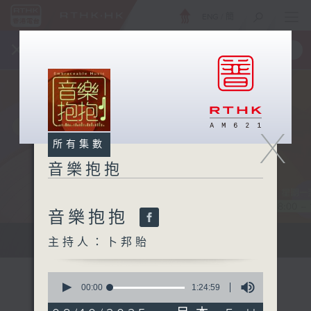
ENG
/
簡
×
全新 RTHK On The Go
取得
一手掌握 RTHK 電台、電視節目
X
所有集數
音樂抱抱
音樂抱抱
主持卜邦貽：享受被音樂擁抱的滋味
主持人：卜邦貽
0
seconds
00:00
1:24:59
of
1