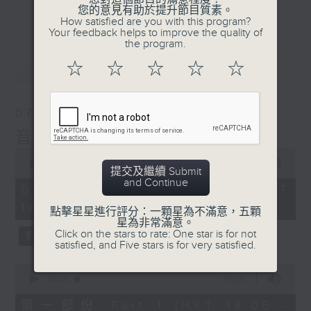
會請熱愛音樂的聽眾到現場述說「樂光情
更多...
您的意見有助於提升節目質素。
話」，重溫那些年欣賞美妙旋律的記憶.....
How satisfied are you with this program?
Your feedback helps to improve the quality of
每周一到周五晚上六點到七點半，歡迎一同體
the program.
驗輕鬆自在的音樂抱抱!
最新
LATEST
☆
☆
☆
☆
☆
07/08/2026
音樂抱抱
0
seconds
00:00
1:25:00
提交及繼續 Submit
of
and Continue
1
07/08/2026 - 足本 Full (HKT
hour,
18:05 - 19:35)
25
點擊星星進行評分：一顆星為不滿意，五顆
minutes,
星為非常滿意。
0
Click on the stars to rate: One star is for not
seconds
satisfied, and Five stars is for very satisfied.
0
seconds
00:00
55:00
of
55
第一部份 Part 1 (HKT 18:05 -