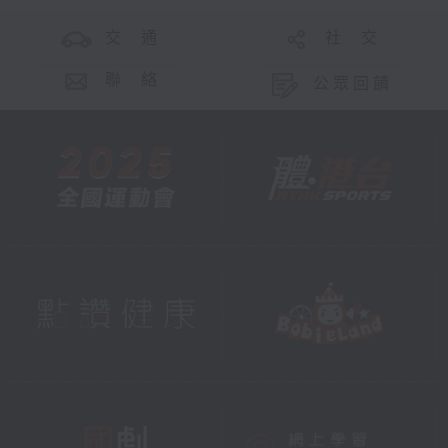
交 通
社 交
聯 絡
公眾回饋