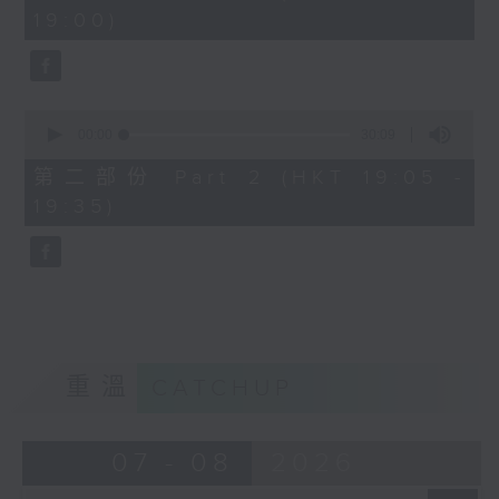
minutes,
19:00)
0
seconds
0
seconds
00:00
30:09
of
30
第二部份 Part 2 (HKT 19:05 -
minutes,
19:35)
9
seconds
重溫
CATCHUP
07 - 08
2026