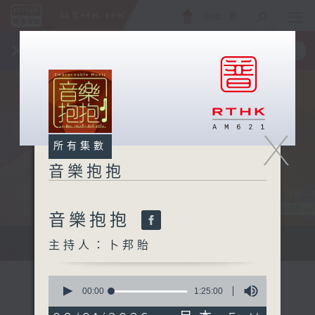
ENG
/
簡
×
全新 RTHK On The Go
取得
一手掌握 RTHK 電台、電視節目
X
所有集數
音樂抱抱
音樂抱抱
主持卜邦貽：享受被音樂擁抱的滋味
主持人：卜邦貽
0
seconds
00:00
1:25:00
of
1