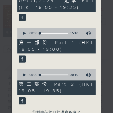
09/01/2026 - 足本 Full
hour,
(HKT 18:05 - 19:35)
25
minutes,
0
seconds
音樂抱抱
電台直播
0
所有集數
seconds
00:00
55:10
of
55
第一部份 Part 1 (HKT
minutes,
18:05 - 19:00)
您喜歡這個節目嗎?
10
seconds
簡介
GIST
0
seconds
00:00
30:10
主持人：卜邦貽
of
30
卜邦貽的「音樂抱抱」，期盼在夜幕低垂，華
第二部份 Part 2 (HKT
minutes,
燈初上，結束一天忙碌工作後，能用各類型不
19:05 - 19:35)
10
seconds
同感覺的音樂，給聽眾朋友充滿熱情和活力的
擁抱。節目不定期邀請資深及新進歌手，音樂
創作者分享「星星點燈」的入行成名經歷，也
您對這個節目的滿意程度？