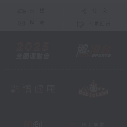
交 通
社 交
聯 絡
公眾回饋