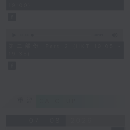
minutes,
19:00)
0
seconds
0
seconds
00:00
30:09
of
30
第二部份 Part 2 (HKT 19:05 -
minutes,
19:35)
9
seconds
重溫
CATCHUP
07 - 08
2026