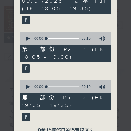
09/01/2026 - 足本 Full
hour,
(HKT 18:05 - 19:35)
25
minutes,
0
seconds
音樂抱抱
電台直播
0
所有集數
seconds
00:00
55:10
of
55
第一部份 Part 1 (HKT
minutes,
18:05 - 19:00)
您喜歡這個節目嗎?
10
seconds
簡介
GIST
0
seconds
00:00
30:10
主持人：卜邦貽
of
30
卜邦貽的「音樂抱抱」，期盼在夜幕低垂，華
第二部份 Part 2 (HKT
minutes,
燈初上，結束一天忙碌工作後，能用各類型不
19:05 - 19:35)
10
seconds
同感覺的音樂，給聽眾朋友充滿熱情和活力的
擁抱。節目不定期邀請資深及新進歌手，音樂
創作者分享「星星點燈」的入行成名經歷，也
您對這個節目的滿意程度？