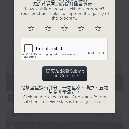
會請熱愛音樂的聽眾到現場述說「樂光情
更多...
您的意見有助於提升節目質素。
話」，重溫那些年欣賞美妙旋律的記憶.....
How satisfied are you with this program?
Your feedback helps to improve the quality of
每周一到周五晚上六點到七點半，歡迎一同體
the program.
驗輕鬆自在的音樂抱抱!
最新
LATEST
☆
☆
☆
☆
☆
07/08/2026
音樂抱抱
0
seconds
00:00
1:25:00
提交及繼續 Submit
of
and Continue
1
07/08/2026 - 足本 Full (HKT
hour,
18:05 - 19:35)
25
點擊星星進行評分：一顆星為不滿意，五顆
minutes,
星為非常滿意。
0
Click on the stars to rate: One star is for not
seconds
satisfied, and Five stars is for very satisfied.
0
seconds
00:00
55:00
of
55
第一部份 Part 1 (HKT 18:05 -