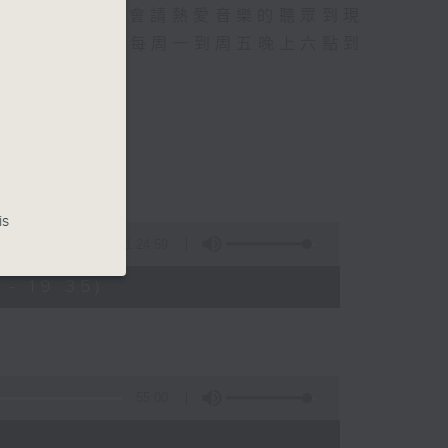
行成名經歷，也會請熱愛音樂的聽眾到現
的記憶.....每周一到周五晚上六點到
is
1:24:59
- 19:35)
55:00