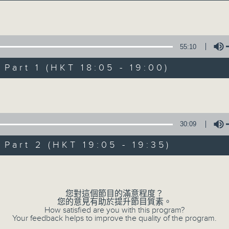
主持卜邦貽：享受被音樂擁抱的滋味
Volume
55:10
art 1 (HKT 18:05 - 19:00)
Volume
音樂抱抱
所有集數
30:09
art 2 (HKT 19:05 - 19:35)
您喜歡這個節目嗎?
Volume
您對這個節目的滿意程度？
主持人：卜邦貽
您的意見有助於提升節目質素。
卜邦貽的「音樂抱抱」，期盼在夜幕低垂，
How satisfied are you with this program?
Your feedback helps to improve the quality of the program.
類型不同感覺的音樂，給聽眾朋友充滿熱情