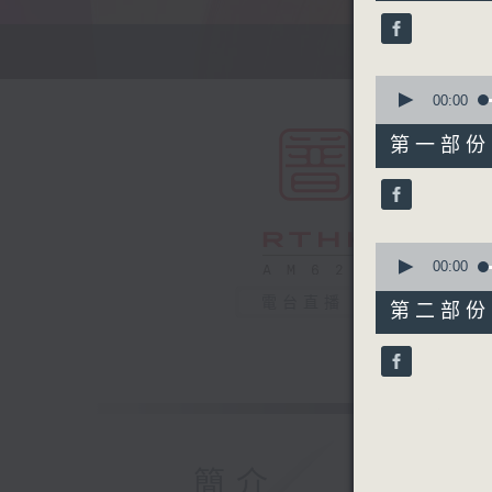
25
minutes,
0
seconds
90%
0
seconds
00:00
of
55
第一部份 P
minutes,
10
seconds
90%
0
seconds
00:00
of
30
電台直播
第二部份 P
minutes,
9
seconds
90%
簡介