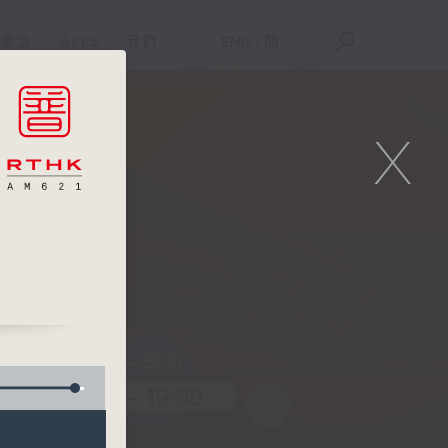
重溫
APPS
我們
ENG
/
簡
X