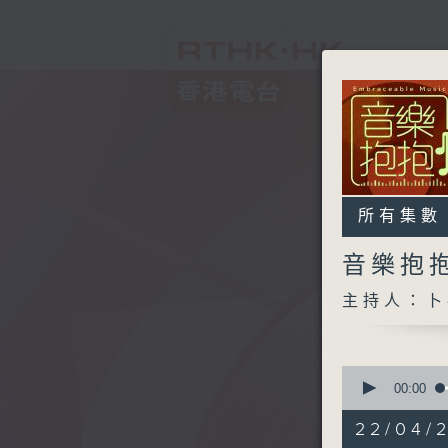
所有集數
音樂抱
主持人：卜
0
seconds
00:00
of
1
22/04/2
hour,