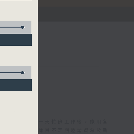
華燈初上，結束一天忙碌工作後，能用各
和活力的擁抱。節目不定期邀請資深及新