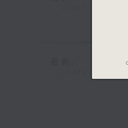
GIST
最新
C
LATEST