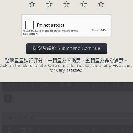
☆
☆
☆
☆
☆
進歌手，音樂創作者分享「星星點燈」的入
場述說「樂光情話」，重溫那些年欣賞美妙旋律
七點半，歡迎一同體驗輕鬆自在的音樂抱抱!
06/08/2026
提交及繼續 Submit and Continue
音樂抱抱
點擊星星進行評分：一顆星為不滿意，五顆星為非常滿意。
lick on the stars to rate: One star is for not satisfied, and Five stars 
0
for very satisfied.
seconds
00:00
of
1
06/08/2026 - 足本 Full (HKT 18:05 
hour,
24
minutes,
59
seconds
Volume
90%
0
seconds
00:00
of
55
第一部份 Part 1 (HKT 18:05 - 19:00)
minutes,