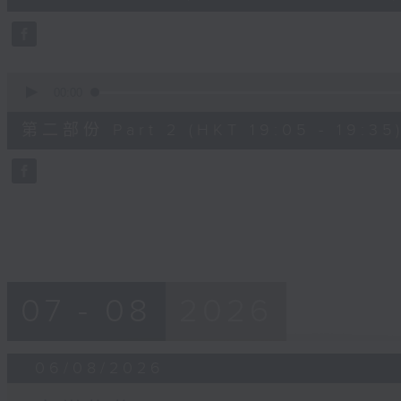
0
seconds
Volume
90%
0
seconds
00:00
of
30
第二部份 Part 2 (HKT 19:05 - 19:35
minutes,
9
seconds
Volume
90%
07 - 08
2026
06/08/2026