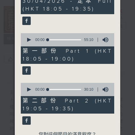
30/04/2026 - 足本 Full
hour,
(HKT 18:05 - 19:35)
25
minutes,
0
seconds
音樂抱抱
電台直播
0
所有集數
seconds
00:00
55:10
of
55
第一部份 Part 1 (HKT
minutes,
18:05 - 19:00)
您喜歡這個節目嗎?
10
seconds
簡介
GIST
0
seconds
00:00
30:10
主持人：卜邦貽
of
30
卜邦貽的「音樂抱抱」，期盼在夜幕低垂，華
第二部份 Part 2 (HKT
minutes,
燈初上，結束一天忙碌工作後，能用各類型不
19:05 - 19:35)
10
seconds
同感覺的音樂，給聽眾朋友充滿熱情和活力的
擁抱。節目不定期邀請資深及新進歌手，音樂
創作者分享「星星點燈」的入行成名經歷，也
您對這個節目的滿意程度？