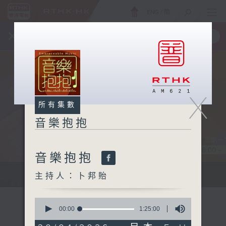
ENG
/
簡
×
全新 RTHK On The Go
取得
一手掌握 RTHK 電台、電視節目
X
所有集數
音樂抱抱
音樂抱抱
主持卜邦貽：享受被音樂擁抱的滋味
主持人：卜邦貽
0
seconds
00:00
1:25:00
of
1