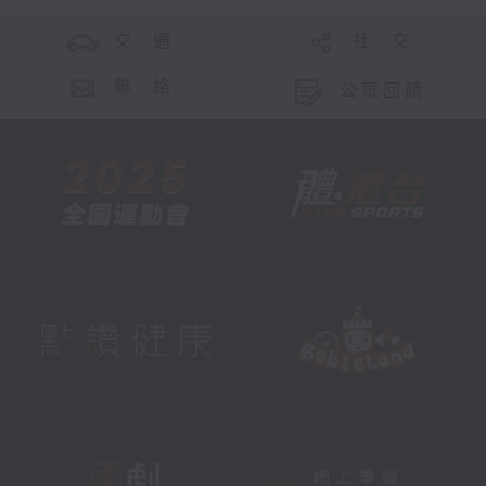
交 通
社 交
聯 絡
公眾回饋