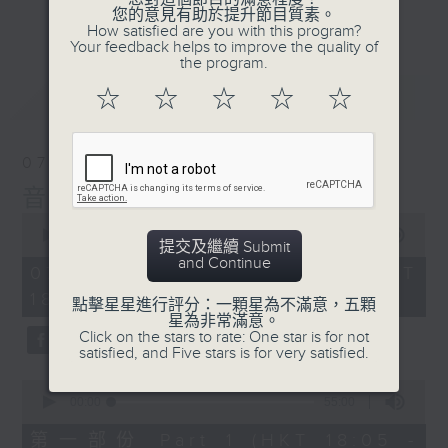
會請熱愛音樂的聽眾到現場述說「樂光情
更多...
您的意見有助於提升節目質素。
話」，重溫那些年欣賞美妙旋律的記憶.....
How satisfied are you with this program?
Your feedback helps to improve the quality of
每周一到周五晚上六點到七點半，歡迎一同體
the program.
驗輕鬆自在的音樂抱抱!
最新
LATEST
☆
☆
☆
☆
☆
07/08/2026
音樂抱抱
0
seconds
00:00
1:25:00
提交及繼續 Submit
of
and Continue
1
07/08/2026 - 足本 Full (HKT
hour,
18:05 - 19:35)
25
點擊星星進行評分：一顆星為不滿意，五顆
minutes,
星為非常滿意。
0
Click on the stars to rate: One star is for not
seconds
satisfied, and Five stars is for very satisfied.
0
seconds
00:00
55:00
of
55
第一部份 Part 1 (HKT 18:05 -