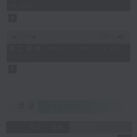
minutes,
19:00)
0
seconds
0
seconds
00:00
30:09
of
30
第二部份 Part 2 (HKT 19:05 -
minutes,
19:35)
9
seconds
重溫
CATCHUP
07 - 08
2026