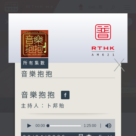
ENG
/
簡
×
全新 RTHK On The Go
取得
一手掌握 RTHK 電台、電視節目
X
所有集數
音樂抱抱
音樂抱抱
主持卜邦貽：享受被音樂擁抱的滋味
主持人：卜邦貽
0
seconds
00:00
1:25:00
of
1