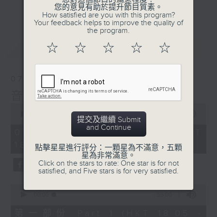
會請熱愛音樂的聽眾到現場述說「樂光情
更多...
您的意見有助於提升節目質素。
話」，重溫那些年欣賞美妙旋律的記憶.....
How satisfied are you with this program?
Your feedback helps to improve the quality of
每周一到周五晚上六點到七點半，歡迎一同體
the program.
驗輕鬆自在的音樂抱抱!
最新
LATEST
☆
☆
☆
☆
☆
07/08/2026
音樂抱抱
0
seconds
00:00
1:25:00
提交及繼續 Submit
of
and Continue
1
07/08/2026 - 足本 Full (HKT
hour,
18:05 - 19:35)
25
點擊星星進行評分：一顆星為不滿意，五顆
minutes,
星為非常滿意。
0
Click on the stars to rate: One star is for not
seconds
satisfied, and Five stars is for very satisfied.
0
seconds
00:00
55:00
of
55
第一部份 Part 1 (HKT 18:05 -