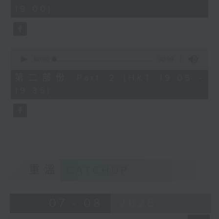
minutes,
19:00)
0
seconds
0
seconds
00:00
30:09
of
30
第二部份 Part 2 (HKT 19:05 -
minutes,
19:35)
9
seconds
重溫
CATCHUP
07 - 08
2026