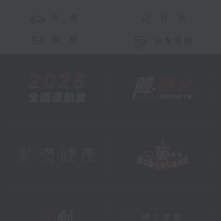
交 通
社 交
聯 絡
公眾回饋