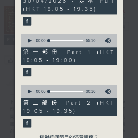
30/04/2026 - 足本 Full
hour,
(HKT 18:05 - 19:35)
25
minutes,
0
seconds
音樂抱抱
電台直播
0
所有集數
seconds
00:00
55:10
of
55
第一部份 Part 1 (HKT
minutes,
18:05 - 19:00)
您喜歡這個節目嗎?
10
seconds
簡介
GIST
0
seconds
00:00
30:10
主持人：卜邦貽
of
30
卜邦貽的「音樂抱抱」，期盼在夜幕低垂，華
第二部份 Part 2 (HKT
minutes,
燈初上，結束一天忙碌工作後，能用各類型不
19:05 - 19:35)
10
seconds
同感覺的音樂，給聽眾朋友充滿熱情和活力的
擁抱。節目不定期邀請資深及新進歌手，音樂
創作者分享「星星點燈」的入行成名經歷，也
您對這個節目的滿意程度？