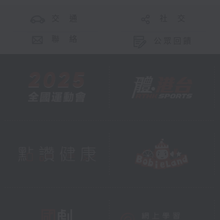
交 通
社 交
聯 絡
公眾回饋