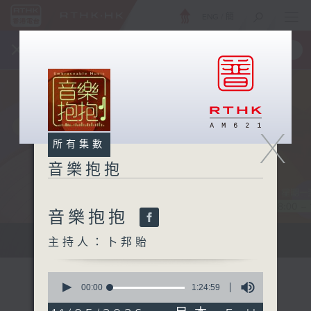
ENG
/
簡
×
全新 RTHK On The Go
取得
一手掌握 RTHK 電台、電視節目
X
所有集數
音樂抱抱
音樂抱抱
主持卜邦貽：享受被音樂擁抱的滋味
主持人：卜邦貽
0
seconds
00:00
1:24:59
of
1