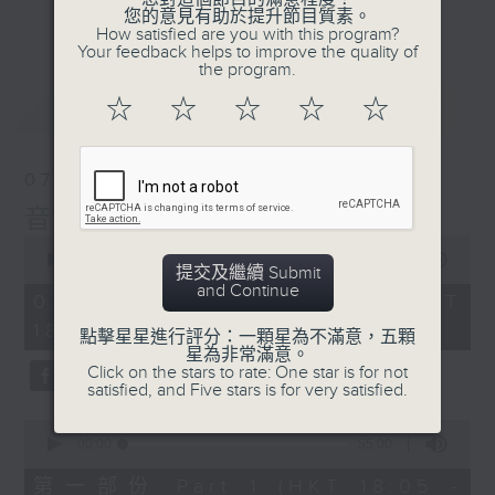
會請熱愛音樂的聽眾到現場述說「樂光情
更多...
您的意見有助於提升節目質素。
話」，重溫那些年欣賞美妙旋律的記憶.....
How satisfied are you with this program?
Your feedback helps to improve the quality of
每周一到周五晚上六點到七點半，歡迎一同體
the program.
驗輕鬆自在的音樂抱抱!
最新
LATEST
☆
☆
☆
☆
☆
07/08/2026
音樂抱抱
0
seconds
00:00
1:25:00
提交及繼續 Submit
of
and Continue
1
07/08/2026 - 足本 Full (HKT
hour,
18:05 - 19:35)
25
點擊星星進行評分：一顆星為不滿意，五顆
minutes,
星為非常滿意。
0
Click on the stars to rate: One star is for not
seconds
satisfied, and Five stars is for very satisfied.
0
seconds
00:00
55:00
of
55
第一部份 Part 1 (HKT 18:05 -