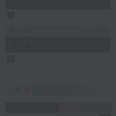
minutes,
19:00)
0
seconds
0
seconds
00:00
30:09
of
30
第二部份 Part 2 (HKT 19:05 -
minutes,
19:35)
9
seconds
重溫
CATCHUP
07 - 08
2026