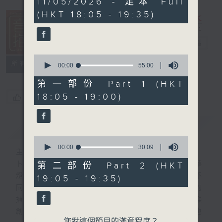
11/05/2026 - 足本 Full
hour,
(HKT 18:05 - 19:35)
24
minutes,
59
seconds
音樂抱抱
電台直播
0
所有集數
seconds
00:00
55:00
of
55
第一部份 Part 1 (HKT
minutes,
18:05 - 19:00)
您喜歡這個節目嗎?
0
seconds
簡介
GIST
0
seconds
00:00
30:09
主持人：卜邦貽
of
30
卜邦貽的「音樂抱抱」，期盼在夜幕低垂，華
第二部份 Part 2 (HKT
minutes,
燈初上，結束一天忙碌工作後，能用各類型不
19:05 - 19:35)
9
seconds
同感覺的音樂，給聽眾朋友充滿熱情和活力的
擁抱。節目不定期邀請資深及新進歌手，音樂
創作者分享「星星點燈」的入行成名經歷，也
您對這個節目的滿意程度？