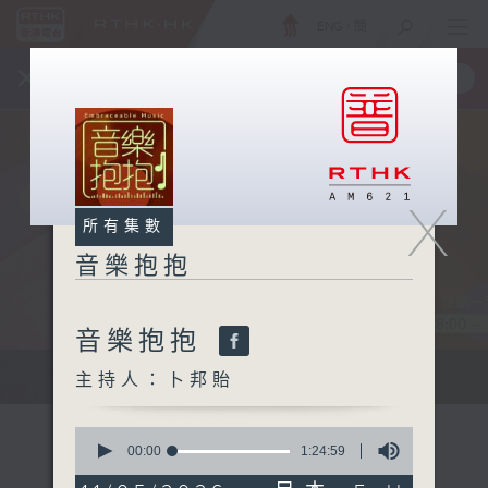
ENG
/
簡
×
全新 RTHK On The Go
取得
一手掌握 RTHK 電台、電視節目
X
所有集數
音樂抱抱
音樂抱抱
主持卜邦貽：享受被音樂擁抱的滋味
主持人：卜邦貽
0
seconds
00:00
1:24:59
of
1