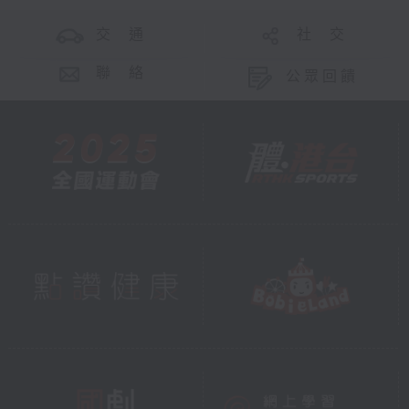
交 通
社 交
聯 絡
公眾回饋