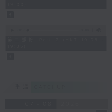
minutes,
19:00)
0
seconds
0
seconds
00:00
30:09
of
30
第二部份 Part 2 (HKT 19:05 -
minutes,
19:35)
9
seconds
重溫
CATCHUP
07 - 08
2026