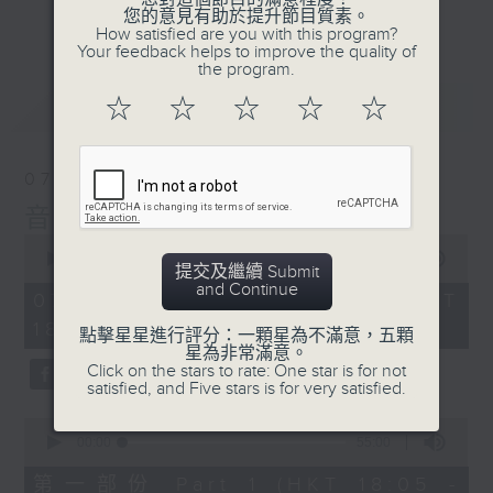
會請熱愛音樂的聽眾到現場述說「樂光情
更多...
您的意見有助於提升節目質素。
話」，重溫那些年欣賞美妙旋律的記憶.....
How satisfied are you with this program?
Your feedback helps to improve the quality of
每周一到周五晚上六點到七點半，歡迎一同體
the program.
驗輕鬆自在的音樂抱抱!
最新
LATEST
☆
☆
☆
☆
☆
07/08/2026
音樂抱抱
0
seconds
00:00
1:25:00
提交及繼續 Submit
of
and Continue
1
07/08/2026 - 足本 Full (HKT
hour,
18:05 - 19:35)
25
點擊星星進行評分：一顆星為不滿意，五顆
minutes,
星為非常滿意。
0
Click on the stars to rate: One star is for not
seconds
satisfied, and Five stars is for very satisfied.
0
seconds
00:00
55:00
of
55
第一部份 Part 1 (HKT 18:05 -