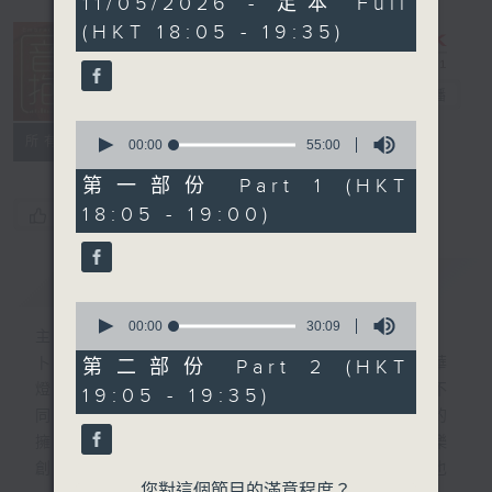
11/05/2026 - 足本 Full
hour,
(HKT 18:05 - 19:35)
24
minutes,
59
seconds
音樂抱抱
電台直播
0
所有集數
seconds
00:00
55:00
of
55
第一部份 Part 1 (HKT
minutes,
18:05 - 19:00)
您喜歡這個節目嗎?
0
seconds
簡介
GIST
0
seconds
00:00
30:09
主持人：卜邦貽
of
30
卜邦貽的「音樂抱抱」，期盼在夜幕低垂，華
第二部份 Part 2 (HKT
minutes,
燈初上，結束一天忙碌工作後，能用各類型不
19:05 - 19:35)
9
seconds
同感覺的音樂，給聽眾朋友充滿熱情和活力的
擁抱。節目不定期邀請資深及新進歌手，音樂
創作者分享「星星點燈」的入行成名經歷，也
您對這個節目的滿意程度？