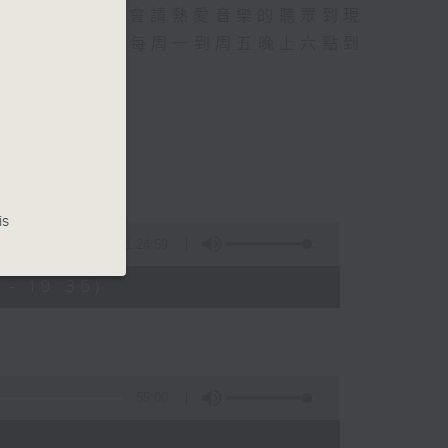
行成名經歷，也會請熱愛音樂的聽眾到現
的記憶.....每周一到周五晚上六點到
is
1:24:59
- 19:35)
55:00