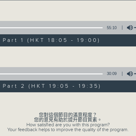
主持卜邦貽：享受被音樂擁抱的滋味
Volume
55:10
art 1 (HKT 18:05 - 19:00)
Volume
音樂抱抱
所有集數
30:09
art 2 (HKT 19:05 - 19:35)
您喜歡這個節目嗎?
Volume
您對這個節目的滿意程度？
主持人：卜邦貽
您的意見有助於提升節目質素。
卜邦貽的「音樂抱抱」，期盼在夜幕低垂，
How satisfied are you with this program?
Your feedback helps to improve the quality of the program.
類型不同感覺的音樂，給聽眾朋友充滿熱情