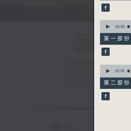
25
minutes,
0
seconds
90%
0
seconds
00:00
of
55
第一部份 P
minutes,
10
seconds
90%
0
seconds
00:00
of
30
電台直播
第二部份 P
minutes,
9
seconds
90%
簡介