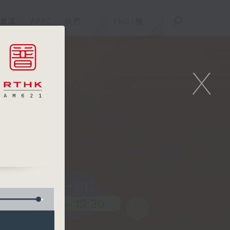
重溫
APPS
我們
ENG
/
簡
X