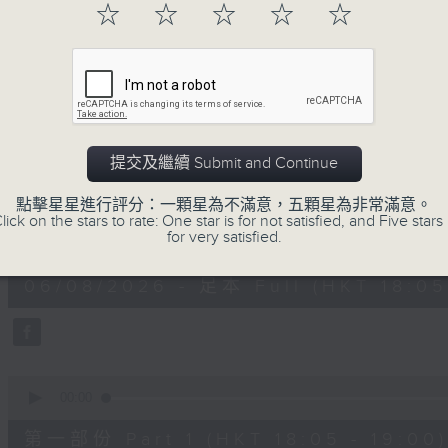
☆
☆
☆
☆
☆
進歌手，音樂創作者分享「星星點燈」的入
場述說「樂光情話」，重溫那些年欣賞美妙旋律
七點半，歡迎一同體驗輕鬆自在的音樂抱抱!
06/08/2026
提交及繼續 Submit and Continue
音樂抱抱
點擊星星進行評分：一顆星為不滿意，五顆星為非常滿意。
lick on the stars to rate: One star is for not satisfied, and Five stars 
0
for very satisfied.
seconds
00:00
of
1
06/08/2026 - 足本 Full (HKT 18:05 
hour,
24
minutes,
59
seconds
Volume
90%
0
seconds
00:00
of
55
第一部份 Part 1 (HKT 18:05 - 19:00)
minutes,