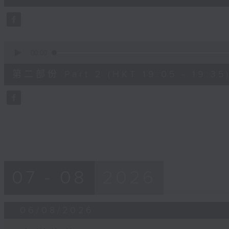
0
seconds
Volume
90%
0
seconds
00:00
of
30
第二部份 Part 2 (HKT 19:05 - 19:35
minutes,
9
seconds
Volume
90%
07 - 08
2026
06/08/2026