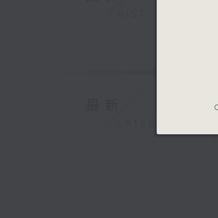
GIST
最新
C
LATEST