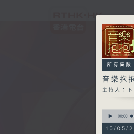
所有集數
音樂抱
主持人：卜
0
seconds
00:00
of
1
15/05/2
hour,