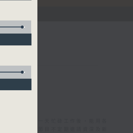
華燈初上，結束一天忙碌工作後，能用各
和活力的擁抱。節目不定期邀請資深及新