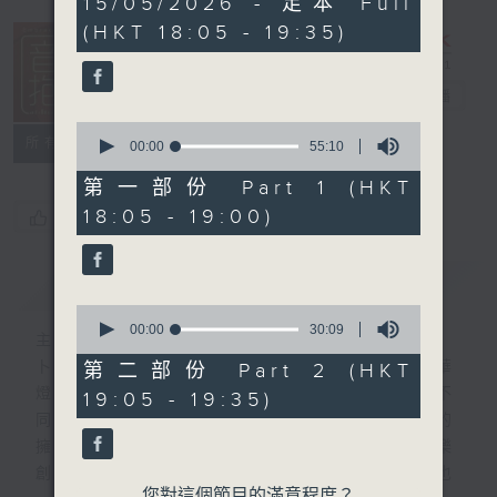
15/05/2026 - 足本 Full
hour,
(HKT 18:05 - 19:35)
25
minutes,
0
seconds
音樂抱抱
電台直播
0
所有集數
seconds
00:00
55:10
of
55
第一部份 Part 1 (HKT
minutes,
18:05 - 19:00)
您喜歡這個節目嗎?
10
seconds
簡介
GIST
0
seconds
00:00
30:09
主持人：卜邦貽
of
30
卜邦貽的「音樂抱抱」，期盼在夜幕低垂，華
第二部份 Part 2 (HKT
minutes,
燈初上，結束一天忙碌工作後，能用各類型不
19:05 - 19:35)
9
seconds
同感覺的音樂，給聽眾朋友充滿熱情和活力的
擁抱。節目不定期邀請資深及新進歌手，音樂
創作者分享「星星點燈」的入行成名經歷，也
您對這個節目的滿意程度？