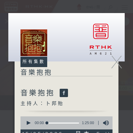
ENG
/
簡
×
全新 RTHK On The Go
取得
一手掌握 RTHK 電台、電視節目
X
所有集數
音樂抱抱
音樂抱抱
主持卜邦貽：享受被音樂擁抱的滋味
主持人：卜邦貽
0
seconds
00:00
1:25:00
of
1