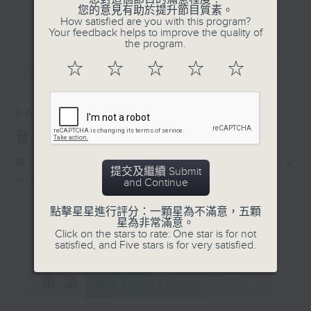
會請熱愛音樂的聽眾到現場述說「樂光情
更多...
您的意見有助於提升節目質素。
話」，重溫那些年欣賞美妙旋律的記憶.....
How satisfied are you with this program?
Your feedback helps to improve the quality of
每周一到周五晚上六點到七點半，歡迎一同體
the program.
驗輕鬆自在的音樂抱抱!
最新
LATEST
☆
☆
☆
☆
☆
06/08/2026
音樂抱抱
網上直播完畢稍後提供節目重溫。 Archive
提交及繼續 Submit
will be available after live webcast
and Continue
點擊星星進行評分：一顆星為不滿意，五顆
星為非常滿意。
Click on the stars to rate: One star is for not
satisfied, and Five stars is for very satisfied.
重溫
CATCHUP