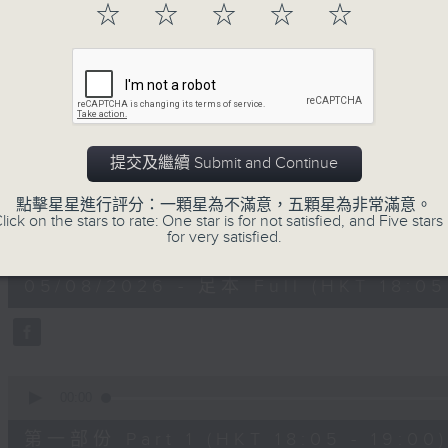
☆
☆
☆
☆
☆
進歌手，音樂創作者分享「星星點燈」的入
場述說「樂光情話」，重溫那些年欣賞美妙旋律
七點半，歡迎一同體驗輕鬆自在的音樂抱抱!
05/08/2026
提交及繼續 Submit and Continue
音樂抱抱
點擊星星進行評分：一顆星為不滿意，五顆星為非常滿意。
lick on the stars to rate: One star is for not satisfied, and Five stars 
0
for very satisfied.
seconds
00:00
of
1
05/08/2026 - 足本 Full (HKT 18:05 
hour,
25
minutes,
0
seconds
Volume
90%
0
seconds
00:00
of
55
第一部份 Part 1 (HKT 18:05 - 19:00)
minutes,