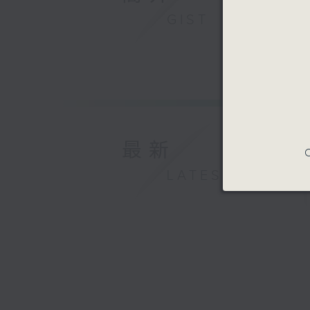
GIST
最新
C
LATEST