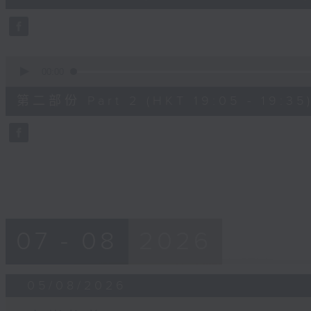
10
seconds
Volume
90%
0
seconds
00:00
of
30
第二部份 Part 2 (HKT 19:05 - 19:35
minutes,
9
seconds
Volume
90%
07 - 08
2026
05/08/2026