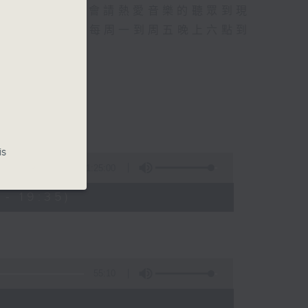
行成名經歷，也會請熱愛音樂的聽眾到現
的記憶.....每周一到周五晚上六點到
is
1:25:00
- 19:35)
55:10