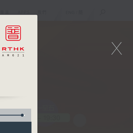
重溫
APPS
我們
ENG
/
簡
X