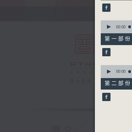
25
minutes,
0
seconds
90%
0
seconds
00:00
of
55
第一部份 P
minutes,
0
seconds
90%
0
seconds
00:00
of
30
電台直播
第二部份 P
minutes,
9
seconds
90%
簡介