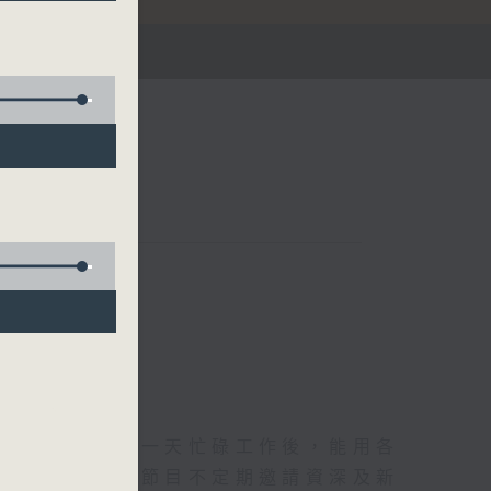
華燈初上，結束一天忙碌工作後，能用各
和活力的擁抱。節目不定期邀請資深及新