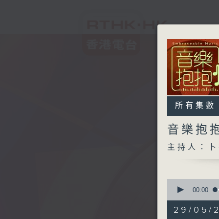
所有集數
音樂抱
主持人：卜
0
seconds
00:00
of
1
29/05/2
hour,