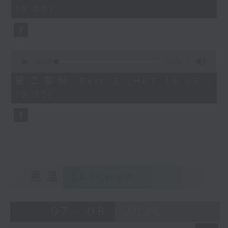
minutes,
19:00)
10
seconds
0
seconds
00:00
30:09
of
30
第二部份 Part 2 (HKT 19:05 -
minutes,
19:35)
9
seconds
重溫
CATCHUP
07 - 08
2026