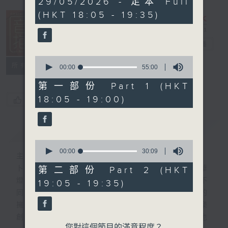
29/05/2026 - 足本 Full
hour,
(HKT 18:05 - 19:35)
25
minutes,
0
seconds
音樂抱抱
電台直播
0
所有集數
seconds
00:00
55:00
of
55
第一部份 Part 1 (HKT
minutes,
18:05 - 19:00)
您喜歡這個節目嗎?
0
seconds
簡介
GIST
0
seconds
00:00
30:09
主持人：卜邦貽
of
30
卜邦貽的「音樂抱抱」，期盼在夜幕低垂，華
第二部份 Part 2 (HKT
minutes,
燈初上，結束一天忙碌工作後，能用各類型不
19:05 - 19:35)
9
seconds
同感覺的音樂，給聽眾朋友充滿熱情和活力的
擁抱。節目不定期邀請資深及新進歌手，音樂
創作者分享「星星點燈」的入行成名經歷，也
您對這個節目的滿意程度？