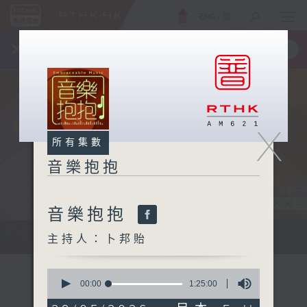
ENG
/
簡
×
全新 RTHK On The Go
取得
一手掌握 RTHK 電台、電視節目
X
所有集數
音樂抱抱
音樂抱抱
主持卜邦貽：享受被音樂擁抱的滋味
主持人：卜邦貽
0
seconds
00:00
1:25:00
of
1