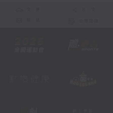
交 通
社 交
聯 絡
公眾回饋