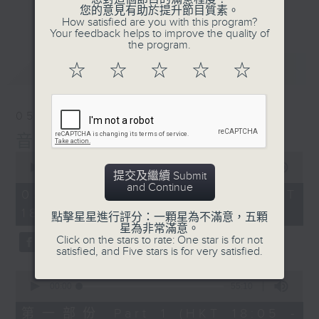
會請熱愛音樂的聽眾到現場述說「樂光情
更多...
您的意見有助於提升節目質素。
話」，重溫那些年欣賞美妙旋律的記憶.....
How satisfied are you with this program?
Your feedback helps to improve the quality of
每周一到周五晚上六點到七點半，歡迎一同體
the program.
驗輕鬆自在的音樂抱抱!
最新
LATEST
☆
☆
☆
☆
☆
05/08/2026
音樂抱抱
0
seconds
00:00
1:25:00
提交及繼續 Submit
of
and Continue
1
05/08/2026 - 足本 Full (HKT
hour,
18:05 - 19:35)
25
點擊星星進行評分：一顆星為不滿意，五顆
minutes,
星為非常滿意。
0
Click on the stars to rate: One star is for not
seconds
satisfied, and Five stars is for very satisfied.
0
seconds
00:00
55:10
of
55
第一部份 Part 1 (HKT 18:05 -