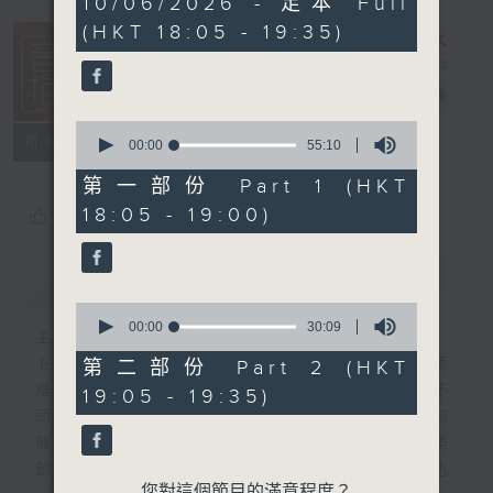
10/06/2026 - 足本 Full
hour,
(HKT 18:05 - 19:35)
25
minutes,
0
seconds
音樂抱抱
電台直播
0
所有集數
seconds
00:00
55:10
of
55
第一部份 Part 1 (HKT
minutes,
18:05 - 19:00)
您喜歡這個節目嗎?
10
seconds
簡介
GIST
0
seconds
00:00
30:09
主持人：卜邦貽
of
30
卜邦貽的「音樂抱抱」，期盼在夜幕低垂，華
第二部份 Part 2 (HKT
minutes,
燈初上，結束一天忙碌工作後，能用各類型不
19:05 - 19:35)
9
seconds
同感覺的音樂，給聽眾朋友充滿熱情和活力的
擁抱。節目不定期邀請資深及新進歌手，音樂
創作者分享「星星點燈」的入行成名經歷，也
您對這個節目的滿意程度？