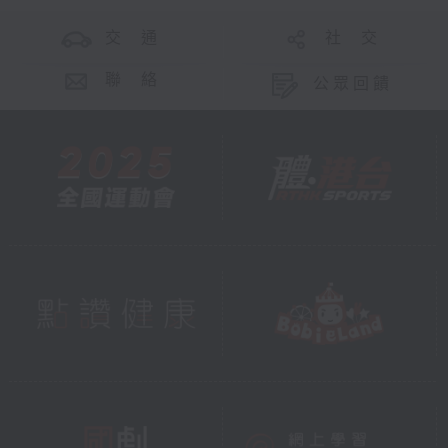
交 通
社 交
聯 絡
公眾回饋