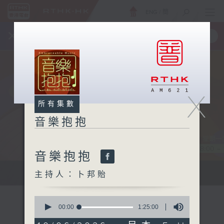
ENG
/
簡
×
全新 RTHK On The Go
取得
一手掌握 RTHK 電台、電視節目
X
所有集數
音樂抱抱
音樂抱抱
主持卜邦貽：享受被音樂擁抱的滋味
主持人：卜邦貽
0
seconds
00:00
1:25:00
of
1