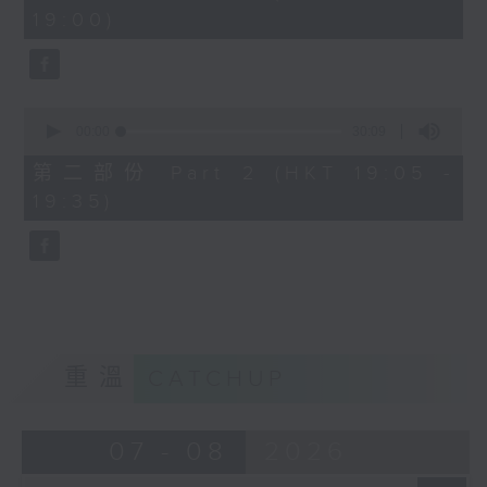
minutes,
19:00)
0
seconds
0
seconds
00:00
30:09
of
30
第二部份 Part 2 (HKT 19:05 -
minutes,
19:35)
9
seconds
重溫
CATCHUP
07 - 08
2026