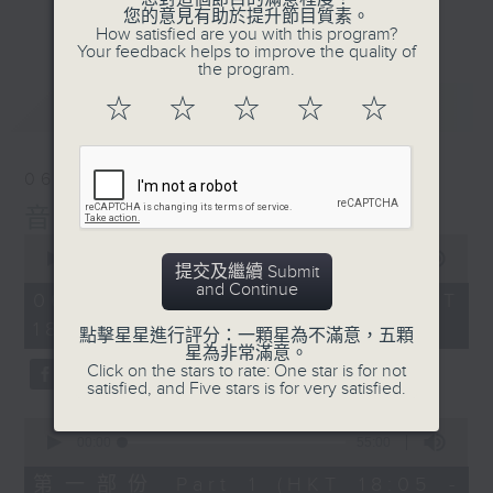
會請熱愛音樂的聽眾到現場述說「樂光情
更多...
您的意見有助於提升節目質素。
話」，重溫那些年欣賞美妙旋律的記憶.....
How satisfied are you with this program?
Your feedback helps to improve the quality of
每周一到周五晚上六點到七點半，歡迎一同體
the program.
驗輕鬆自在的音樂抱抱!
最新
LATEST
☆
☆
☆
☆
☆
06/08/2026
音樂抱抱
0
seconds
00:00
1:24:59
提交及繼續 Submit
of
and Continue
1
06/08/2026 - 足本 Full (HKT
hour,
18:05 - 19:35)
24
點擊星星進行評分：一顆星為不滿意，五顆
minutes,
星為非常滿意。
59
Click on the stars to rate: One star is for not
seconds
satisfied, and Five stars is for very satisfied.
0
seconds
00:00
55:00
of
55
第一部份 Part 1 (HKT 18:05 -