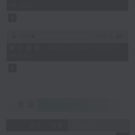
minutes,
19:00)
0
seconds
0
seconds
00:00
30:09
of
30
第二部份 Part 2 (HKT 19:05 -
minutes,
19:35)
9
seconds
重溫
CATCHUP
07 - 08
2026