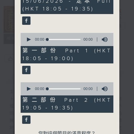
15/06/2026 - 足本 Full
hour,
(HKT 18:05 - 19:35)
24
minutes,
59
seconds
音樂抱抱
電台直播
0
所有集數
seconds
00:00
00:00
of
0
第一部份 Part 1 (HKT
seconds
18:05 - 19:00)
您喜歡這個節目嗎?
簡介
GIST
0
seconds
00:00
00:00
主持人：卜邦貽
of
0
卜邦貽的「音樂抱抱」，期盼在夜幕低垂，華
第二部份 Part 2 (HKT
seconds
燈初上，結束一天忙碌工作後，能用各類型不
19:05 - 19:35)
同感覺的音樂，給聽眾朋友充滿熱情和活力的
擁抱。節目不定期邀請資深及新進歌手，音樂
創作者分享「星星點燈」的入行成名經歷，也
您對這個節目的滿意程度？