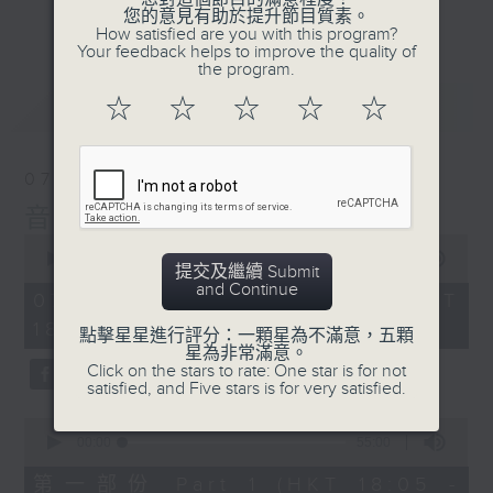
會請熱愛音樂的聽眾到現場述說「樂光情
更多...
您的意見有助於提升節目質素。
話」，重溫那些年欣賞美妙旋律的記憶.....
How satisfied are you with this program?
Your feedback helps to improve the quality of
每周一到周五晚上六點到七點半，歡迎一同體
the program.
驗輕鬆自在的音樂抱抱!
最新
LATEST
☆
☆
☆
☆
☆
07/08/2026
音樂抱抱
0
seconds
00:00
1:25:00
提交及繼續 Submit
of
and Continue
1
07/08/2026 - 足本 Full (HKT
hour,
18:05 - 19:35)
25
點擊星星進行評分：一顆星為不滿意，五顆
minutes,
星為非常滿意。
0
Click on the stars to rate: One star is for not
seconds
satisfied, and Five stars is for very satisfied.
0
seconds
00:00
55:00
of
55
第一部份 Part 1 (HKT 18:05 -