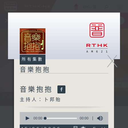
ENG
/
簡
×
全新 RTHK On The Go
取得
一手掌握 RTHK 電台、電視節目
X
所有集數
音樂抱抱
音樂抱抱
主持卜邦貽：享受被音樂擁抱的滋味
主持人：卜邦貽
0
seconds
00:00
1:24:59
of
1