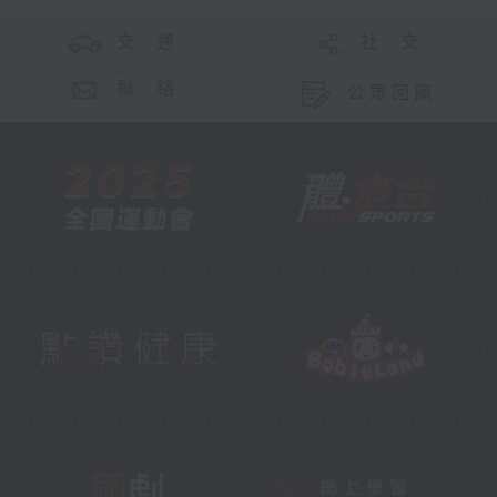
交 通
社 交
聯 絡
公眾回饋