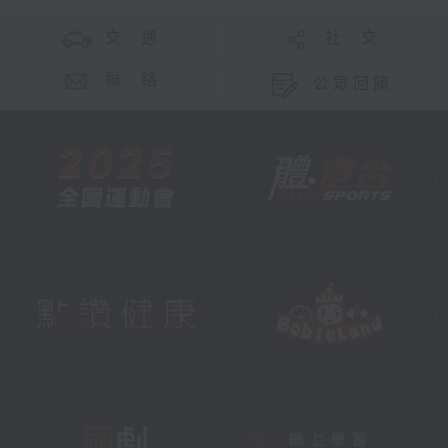
交 通
社 交
聯 絡
公眾回饋