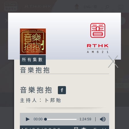
ENG
/
簡
×
全新 RTHK On The Go
取得
一手掌握 RTHK 電台、電視節目
X
所有集數
音樂抱抱
音樂抱抱
主持卜邦貽：享受被音樂擁抱的滋味
主持人：卜邦貽
0
seconds
00:00
1:24:59
of
1