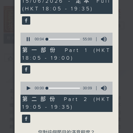
15/06/2026 - 足本 Full
hour,
(HKT 18:05 - 19:35)
24
minutes,
59
seconds
音樂抱抱
電台直播
0
所有集數
seconds
00:05
55:00
of
55
第一部份 Part 1 (HKT
minutes,
18:05 - 19:00)
您喜歡這個節目嗎?
0
seconds
簡介
GIST
0
seconds
00:00
30:09
主持人：卜邦貽
of
30
卜邦貽的「音樂抱抱」，期盼在夜幕低垂，華
第二部份 Part 2 (HKT
minutes,
燈初上，結束一天忙碌工作後，能用各類型不
19:05 - 19:35)
9
seconds
同感覺的音樂，給聽眾朋友充滿熱情和活力的
擁抱。節目不定期邀請資深及新進歌手，音樂
創作者分享「星星點燈」的入行成名經歷，也
您對這個節目的滿意程度？