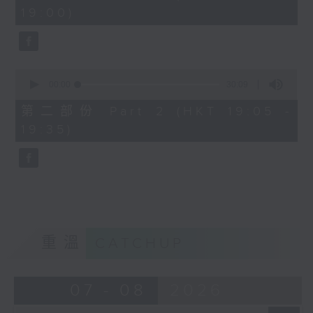
minutes,
19:00)
0
seconds
0
seconds
00:00
30:09
of
30
第二部份 Part 2 (HKT 19:05 -
minutes,
19:35)
9
seconds
重溫
CATCHUP
07 - 08
2026