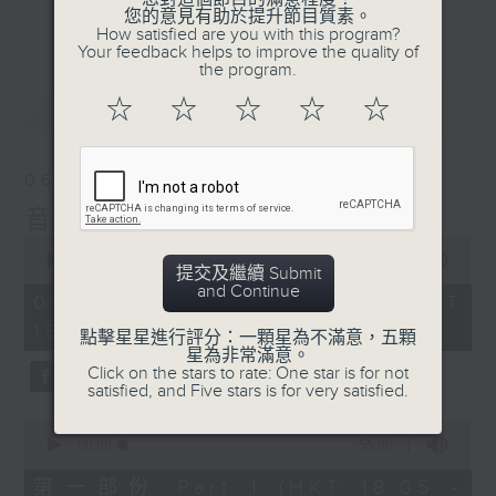
會請熱愛音樂的聽眾到現場述說「樂光情
更多...
您的意見有助於提升節目質素。
話」，重溫那些年欣賞美妙旋律的記憶.....
How satisfied are you with this program?
Your feedback helps to improve the quality of
每周一到周五晚上六點到七點半，歡迎一同體
the program.
驗輕鬆自在的音樂抱抱!
最新
LATEST
☆
☆
☆
☆
☆
06/08/2026
音樂抱抱
0
seconds
00:00
1:24:59
提交及繼續 Submit
of
and Continue
1
06/08/2026 - 足本 Full (HKT
hour,
18:05 - 19:35)
24
點擊星星進行評分：一顆星為不滿意，五顆
minutes,
星為非常滿意。
59
Click on the stars to rate: One star is for not
seconds
satisfied, and Five stars is for very satisfied.
0
seconds
00:00
55:00
of
55
第一部份 Part 1 (HKT 18:05 -