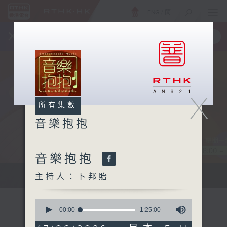
ENG
/
簡
×
全新 RTHK On The Go
取得
一手掌握 RTHK 電台、電視節目
X
所有集數
音樂抱抱
音樂抱抱
主持卜邦貽：享受被音樂擁抱的滋味
主持人：卜邦貽
0
seconds
00:00
1:25:00
of
1