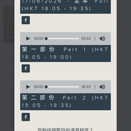
17/06/2026 - 足本 Full
hour,
(HKT 18:05 - 19:35)
25
minutes,
0
seconds
音樂抱抱
電台直播
0
所有集數
seconds
00:00
55:10
of
55
第一部份 Part 1 (HKT
minutes,
18:05 - 19:00)
您喜歡這個節目嗎?
10
seconds
簡介
GIST
0
seconds
00:00
30:10
主持人：卜邦貽
of
30
卜邦貽的「音樂抱抱」，期盼在夜幕低垂，華
第二部份 Part 2 (HKT
minutes,
燈初上，結束一天忙碌工作後，能用各類型不
19:05 - 19:35)
10
seconds
同感覺的音樂，給聽眾朋友充滿熱情和活力的
擁抱。節目不定期邀請資深及新進歌手，音樂
創作者分享「星星點燈」的入行成名經歷，也
您對這個節目的滿意程度？