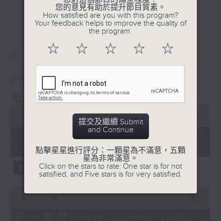
會請熱愛音樂的聽眾到現場述說「樂光情
更多...
您的意見有助於提升節目質素。
話」，重溫那些年欣賞美妙旋律的記憶.....
How satisfied are you with this program?
Your feedback helps to improve the quality of
每周一到周五晚上六點到七點半，歡迎一同體
the program.
驗輕鬆自在的音樂抱抱!
最新
LATEST
☆
☆
☆
☆
☆
07/08/2026
音樂抱抱
0
seconds
00:00
1:25:00
提交及繼續 Submit
of
and Continue
1
07/08/2026 - 足本 Full (HKT
hour,
18:05 - 19:35)
25
點擊星星進行評分：一顆星為不滿意，五顆
minutes,
星為非常滿意。
0
Click on the stars to rate: One star is for not
seconds
satisfied, and Five stars is for very satisfied.
0
seconds
00:00
55:00
of
55
第一部份 Part 1 (HKT 18:05 -