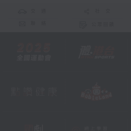
交 通
社 交
聯 絡
公眾回饋