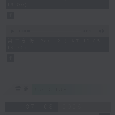
minutes,
19:00)
0
seconds
0
seconds
00:00
30:09
of
30
第二部份 Part 2 (HKT 19:05 -
minutes,
19:35)
9
seconds
重溫
CATCHUP
07 - 08
2026