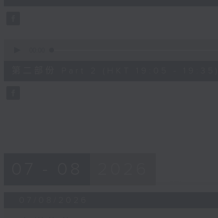
0
seconds
Volume
90%
0
seconds
00:00
of
30
第二部份 Part 2 (HKT 19:05 - 19:35
minutes,
9
seconds
Volume
90%
07 - 08
2026
07/08/2026