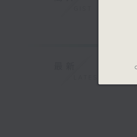
GIST
最新
C
LATEST