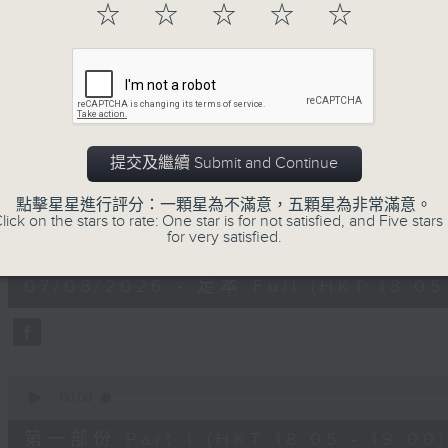
☆
☆
☆
☆
☆
進歌手，音樂創作者分享「星星點燈」的入
場述說「樂光情話」，重溫那些年欣賞美妙旋律
七點半，歡迎一同體驗輕鬆自在的音樂抱抱!
07/08/2026
提交及繼續 Submit and Continue
音樂抱抱
點擊星星進行評分：一顆星為不滿意，五顆星為非常滿意。
lick on the stars to rate: One star is for not satisfied, and Five stars 
0
for very satisfied.
seconds
00:00
of
1
07/08/2026 - 足本 Full (HKT 18:05 
hour,
25
minutes,
0
seconds
Volume
90%
0
seconds
00:00
of
55
第一部份 Part 1 (HKT 18:05 - 19:00)
minutes,