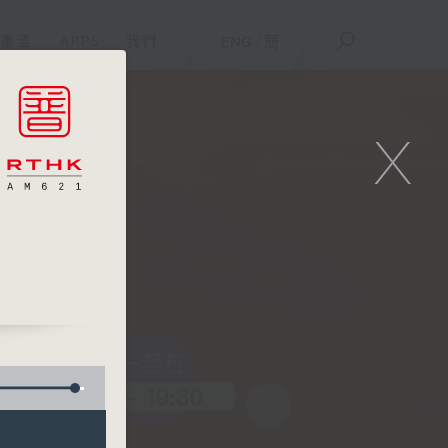
重溫
APPS
我們
ENG
/
簡
X