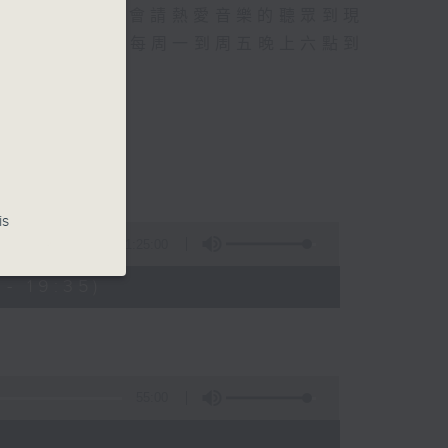
行成名經歷，也會請熱愛音樂的聽眾到現
的記憶.....每周一到周五晚上六點到
is
1:25:00
- 19:35)
55:00