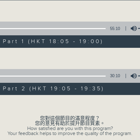
主持卜邦貽：享受被音樂擁抱的滋味
Volume
55:10
art 1 (HKT 18:05 - 19:00)
Volume
音樂抱抱
所有集數
30:10
art 2 (HKT 19:05 - 19:35)
您喜歡這個節目嗎?
Volume
您對這個節目的滿意程度？
主持人：卜邦貽
您的意見有助於提升節目質素。
卜邦貽的「音樂抱抱」，期盼在夜幕低垂，
How satisfied are you with this program?
Your feedback helps to improve the quality of the program.
類型不同感覺的音樂，給聽眾朋友充滿熱情