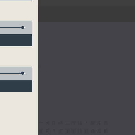
華燈初上，結束一天忙碌工作後，能用各
和活力的擁抱。節目不定期邀請資深及新