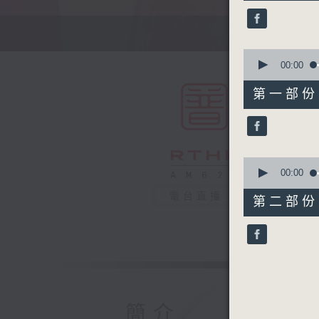
25
minutes,
0
seconds
90%
0
seconds
00:00
of
55
第一部份 P
minutes,
10
seconds
90%
0
seconds
00:00
of
30
電台直播
第二部份 P
minutes,
10
seconds
90%
簡介