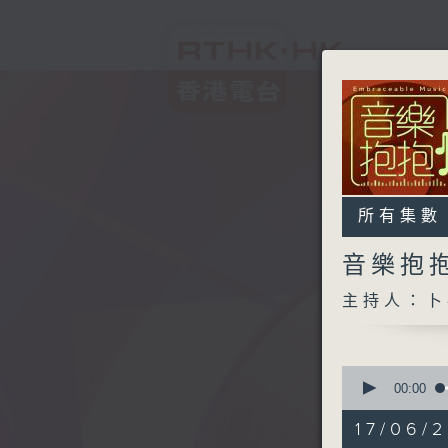
所有集數
音樂抱
主持人：卜
0
seconds
00:00
of
1
17/06/2
hour,