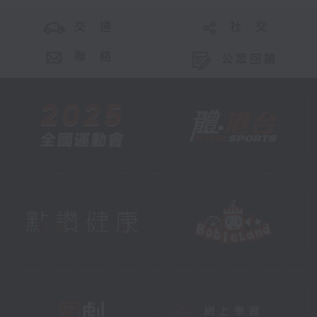
交 通
社 交
聯 絡
公眾回饋