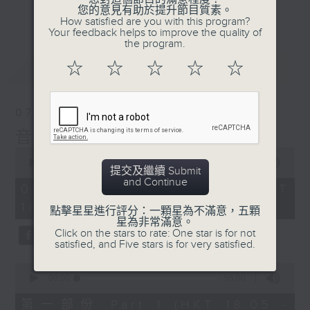
會請熱愛音樂的聽眾到現場述說「樂光情
更多...
您的意見有助於提升節目質素。
話」，重溫那些年欣賞美妙旋律的記憶.....
How satisfied are you with this program?
Your feedback helps to improve the quality of
每周一到周五晚上六點到七點半，歡迎一同體
the program.
驗輕鬆自在的音樂抱抱!
最新
LATEST
☆
☆
☆
☆
☆
07/08/2026
音樂抱抱
0
seconds
00:00
1:25:00
提交及繼續 Submit
of
and Continue
1
07/08/2026 - 足本 Full (HKT
hour,
18:05 - 19:35)
25
點擊星星進行評分：一顆星為不滿意，五顆
minutes,
星為非常滿意。
0
Click on the stars to rate: One star is for not
seconds
satisfied, and Five stars is for very satisfied.
0
seconds
00:00
55:00
of
55
第一部份 Part 1 (HKT 18:05 -