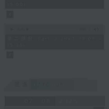
minutes,
19:00)
0
seconds
0
seconds
00:00
30:09
of
30
第二部份 Part 2 (HKT 19:05 -
minutes,
19:35)
9
seconds
重溫
CATCHUP
07 - 08
2026