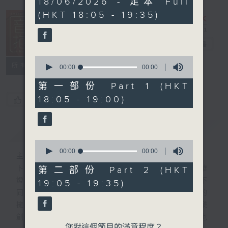
18/06/2026 - 足本 Full
seconds
(HKT 18:05 - 19:35)
音樂抱抱
電台直播
0
所有集數
seconds
00:00
00:00
of
0
第一部份 Part 1 (HKT
seconds
18:05 - 19:00)
您喜歡這個節目嗎?
簡介
GIST
0
seconds
00:00
00:00
主持人：卜邦貽
of
0
卜邦貽的「音樂抱抱」，期盼在夜幕低垂，華
第二部份 Part 2 (HKT
seconds
燈初上，結束一天忙碌工作後，能用各類型不
19:05 - 19:35)
同感覺的音樂，給聽眾朋友充滿熱情和活力的
擁抱。節目不定期邀請資深及新進歌手，音樂
創作者分享「星星點燈」的入行成名經歷，也
您對這個節目的滿意程度？