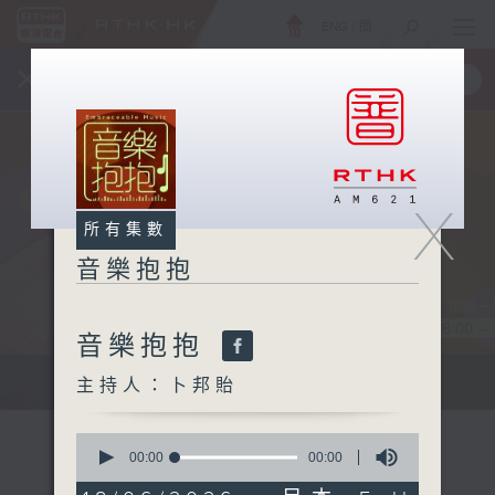
ENG
/
簡
×
全新 RTHK On The Go
取得
一手掌握 RTHK 電台、電視節目
X
所有集數
音樂抱抱
音樂抱抱
主持卜邦貽：享受被音樂擁抱的滋味
主持人：卜邦貽
0
seconds
00:00
00:00
of
0