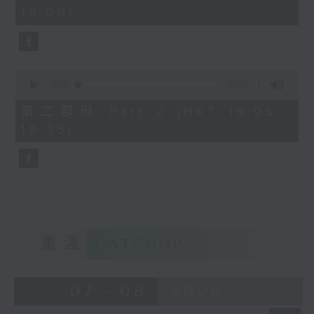
minutes,
19:00)
0
seconds
0
seconds
00:00
30:09
of
30
第二部份 Part 2 (HKT 19:05 -
minutes,
19:35)
9
seconds
重溫
CATCHUP
07 - 08
2026