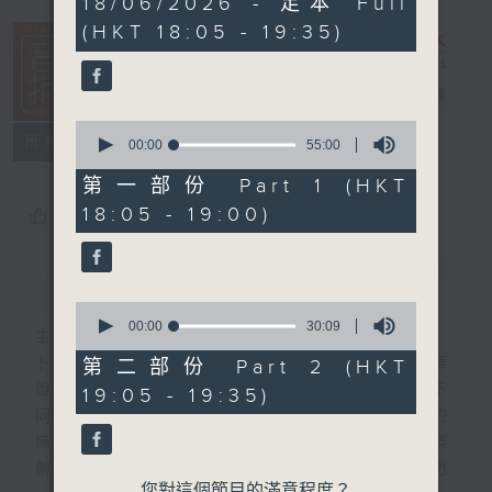
18/06/2026 - 足本 Full
hour,
(HKT 18:05 - 19:35)
24
minutes,
59
seconds
音樂抱抱
電台直播
0
所有集數
seconds
00:00
55:00
of
55
第一部份 Part 1 (HKT
minutes,
18:05 - 19:00)
您喜歡這個節目嗎?
0
seconds
簡介
GIST
0
seconds
00:00
30:09
主持人：卜邦貽
of
30
卜邦貽的「音樂抱抱」，期盼在夜幕低垂，華
第二部份 Part 2 (HKT
minutes,
燈初上，結束一天忙碌工作後，能用各類型不
19:05 - 19:35)
9
seconds
同感覺的音樂，給聽眾朋友充滿熱情和活力的
擁抱。節目不定期邀請資深及新進歌手，音樂
創作者分享「星星點燈」的入行成名經歷，也
您對這個節目的滿意程度？