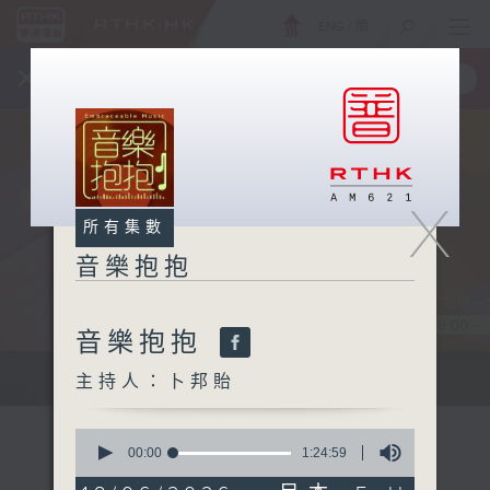
ENG
/
簡
×
全新 RTHK On The Go
取得
一手掌握 RTHK 電台、電視節目
X
所有集數
音樂抱抱
音樂抱抱
主持卜邦貽：享受被音樂擁抱的滋味
主持人：卜邦貽
0
seconds
00:00
1:24:59
of
1