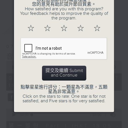
會請熱愛音樂的聽眾到現場述說「樂光情
更多...
您的意見有助於提升節目質素。
話」，重溫那些年欣賞美妙旋律的記憶.....
How satisfied are you with this program?
Your feedback helps to improve the quality of
每周一到周五晚上六點到七點半，歡迎一同體
the program.
驗輕鬆自在的音樂抱抱!
最新
LATEST
☆
☆
☆
☆
☆
07/08/2026
音樂抱抱
0
seconds
00:00
1:25:00
提交及繼續 Submit
of
and Continue
1
07/08/2026 - 足本 Full (HKT
hour,
18:05 - 19:35)
25
點擊星星進行評分：一顆星為不滿意，五顆
minutes,
星為非常滿意。
0
Click on the stars to rate: One star is for not
seconds
satisfied, and Five stars is for very satisfied.
0
seconds
00:00
55:00
of
55
第一部份 Part 1 (HKT 18:05 -