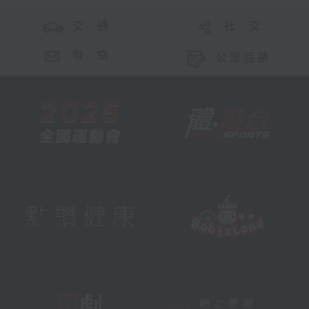
交 通
社 交
聯 絡
公眾回饋