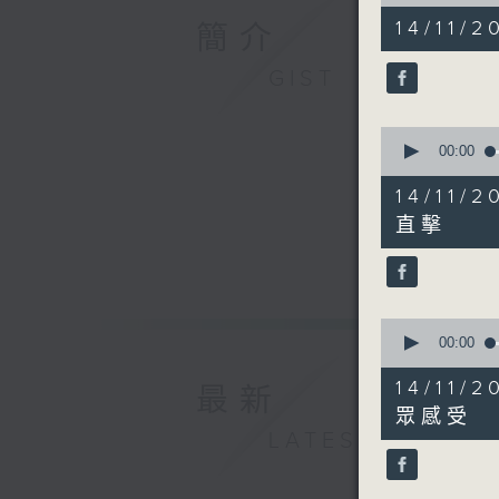
of
47
14/11/2
簡介
minutes,
46
seconds
GIST
90%
0
seconds
00:00
of
5
14/1
minutes,
37
直擊
seconds
90%
0
seconds
00:00
of
3
14/11
最新
minutes,
54
眾感受
seconds
LATEST
90%