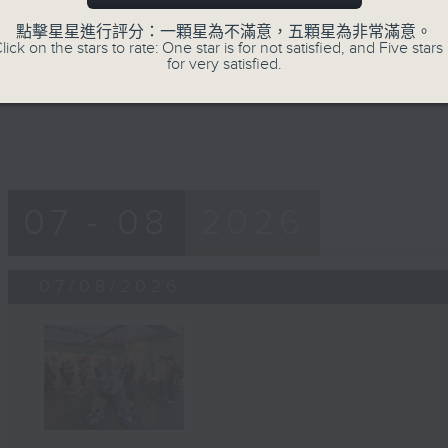
07/08/2026 - 「區區有睇頭」 Art 
minutes,
41
計館 「喵遊記Meow-cation」 (6/8-2/1
點擊星星進行評分：一顆星為不滿意，五顆星為非常滿意。
seconds
Volume
lick on the stars to rate: One star is for not satisfied, and Five stars 
90%
for very satisfied.
07 - 08
2026
07/08/2026