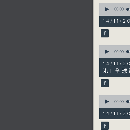
0
seconds
00:00
of
5
14/11
minutes,
55
seconds
90%
0
seconds
00:00
of
10
14/11/
minutes,
29
港| 全
seconds
90%
0
seconds
00:00
of
4
14/11
minutes,
29
seconds
90%