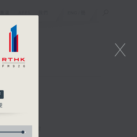
重溫
APPS
我們
ENG
/
簡
X
雯
區凱聲、林詠雯