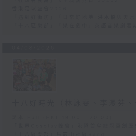
「社區有我幫」《全城義剪日 2026》
香港足球盛會2026
「遇到好街坊」「日常好地地-洪水橋與天水
「十八區樂部」「樂在劇中」英語音樂劇暑
04/08/2026
十八好時光（林詠雯、李漫芬、
足本 Full (HKT 19:00 - 20:00)
「世界Cosplay峰會」港隊首奪總冠軍創歷
「十八區樂部」馬鞍山社區Band