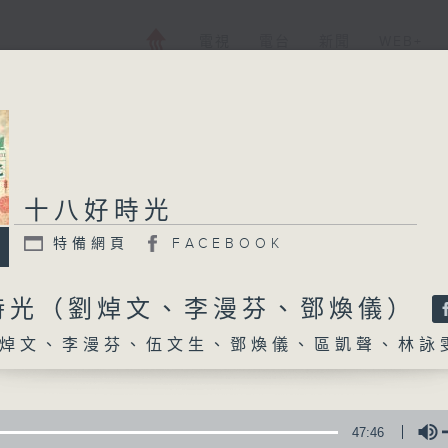
電視
電台
新聞
WEB+
十八好時光
十八好時光
特備網頁
FACEBOOK
特備網頁
FACEBOOK
所有集數
時光（劉焯文、李漫芬、鄧煥儀）
焯文、李漫芬、伍文生、鄧煥儀、區凱聲、林詠
您喜歡這個節目嗎?
主持人：劉焯文、李漫芬、伍文生、鄧煥儀、
47:46