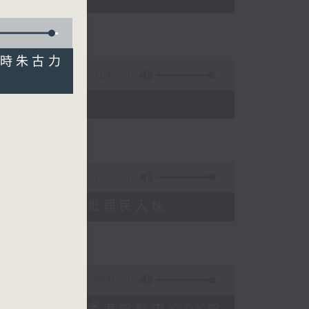
比利時朱古力
11:45
15:02
塘花園大廈重建首批居民入伙
09:41