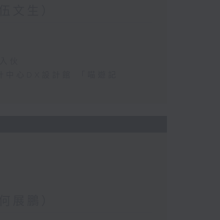
伍文生）
民入伙
港設計中心DX設計館 「喵遊記
何展鵬）