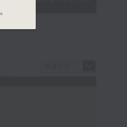
Dreamers x 香港設計中心DX設
1)
is