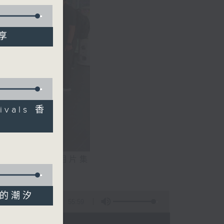
分享
ivals 香
相片集
文生）
間的潮汐
55:59
 - 20:00)