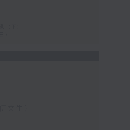
 (下)
日）
伍文生）