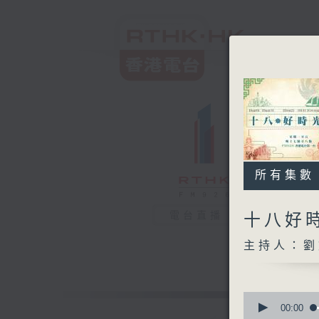
所有集數
電台直播
十八好
主持人：劉
0
seconds
00:00