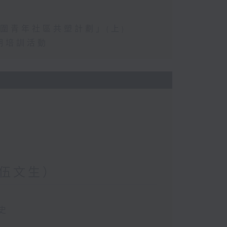
圍青年社區共塑計劃」(上)
期培訓活動
伍文生）
史