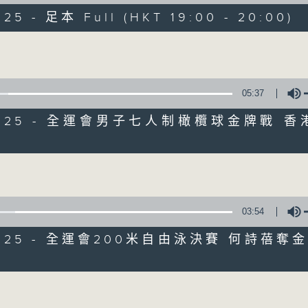
走出廣播道、深入十八區
025 - 足本 Full (HKT 19:00 - 20:00)
遊歷大街小巷、尋覓美好時光
區區香港、區區寶藏
Volume
十八好時光
主持：李漫芬、伍文生、區凱聲、林詠雯、何展鵬
05:37
監製: 林嘉瑜
**LIKE 及 追蹤FB專頁，緊貼十八好時光
1/2025 - 全運會男子七人制橄欖球金牌戰 香
FB:
www.facebook.com/18heartfeltvibes.rthk
Volume
IG:
instagram.com/18heartfeltvibes.rthk
03:54
/2025 - 全運會200米自由泳決賽 何詩蓓
Volume