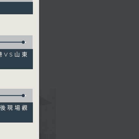
港VS山東
奪金後現場觀