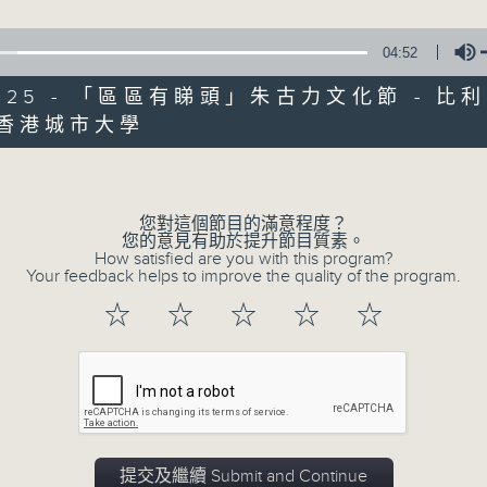
minutes,
59
seconds
Volume
04:52
90%
/2025 - 「區區有睇頭」朱古力文化節 - 
0
seconds
00:00
香港城市大學
of
Volume
11
07/08/2026 - 兒童飛龍大使
minutes,
45
seconds
Volume
您對這個節目的滿意程度？
90%
您的意見有助於提升節目質素。
How satisfied are you with this program?
0
Your feedback helps to improve the quality of the program.
seconds
00:00
of
☆
☆
☆
☆
☆
15
07/08/2026 - 「遇到好街坊」 觀
minutes,
2
seconds
Volume
90%
0
seconds
00:00
of
提交及繼續 Submit and Continue
9