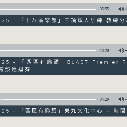
05:55
/2025 - 「十八區樂部」三項鐵人訓練 教練
Volume
10:29
2025 - 「區區有睇頭」BLAST Premier R
球電競巡迴賽
Volume
07/08/2026
04:29
十八好時光（區凱聲、李漫芬、伍
0
/2025 - 「區區有睇頭」東九文化中心 – 時
seconds
00:00
of
Volume
55
07/08/2026 - 足本 Full (HKT 19:04