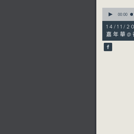
0
seconds
00:00
of
4
14/11
minutes,
52
嘉年華@
seconds
90%