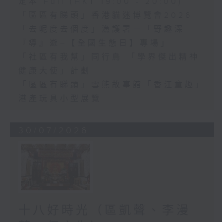
足本 Full (HKT 19:00 - 20:00)
「區區有睇頭」香港貓迷博覽會2026
「去呢度去個度」漁護署－「野趣深
『導』遊–【全國生態日】專場」
「社區有我幫」同行鳥 「學界傑出精神
健康大使」計劃
「區區有睇頭」雪熊故事館「香江童趣」
港產玩具小型展覽
30/07/2026
十八好時光（區凱聲、李漫