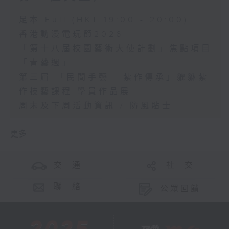
足本 Full (HKT 19:00 - 20:00)
香港動漫電玩節2026
「第十八屆校園藝術大使計劃」焦點項目
「青藝週」
第三屆 「民間手藝 · 紮作傳承」貔貅紮
作技藝課程 學員作品展
周末及下周活動資訊 / 防風貼士
更多 ...
交 通
社 交
聯 絡
公眾回饋