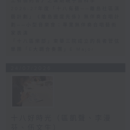
工有個約會》之暑期親子嗇科學
2026-27年度「十八有藝──離島社區演
藝計劃」《離島邊度先係》無伴奏合唱計
劃──小型音樂會：專業無伴奏合唱藝術
家表演
「十八區樂部」東華三院成立的長者管弦
樂團「E大調合奏團」E Major
24/07/2026
十八好時光（區凱聲、李漫
芬、伍文生）