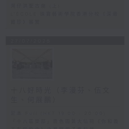
灣仔洪聖古廟 (上)
L'ÉCOLE 珠寶藝術學院香港分校《深珊
藏珍》展覽
27/07/2026
十八好時光（李漫芬、伍文
生、何展鵬）
足本 Full (HKT 19:00 - 20:00)
「十八區樂部」嗇色園黃大仙祠《你和義