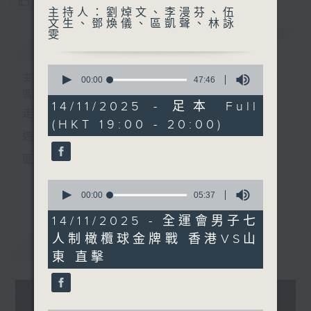
您喜歡這個節目嗎?
主持人：劉焯文、李漫芬、伍
文生、鄧煥儀、區凱聲、林詠
雯
簡介
GIST
0
主持人：劉焯文、李漫芬、伍文生、鄧煥儀、
seconds
00:00
47:46
of
區凱聲、林詠雯
47
14/11/2025 - 足本 Full
走出廣播道、深入十八區
minutes,
(HKT 19:00 - 20:00)
46
seconds
遊歷大街小巷、尋覓美好時光
區區香港、區區寶藏
十八好時光
0
更多...
seconds
00:00
05:37
主持：李漫芬、伍文生、區凱聲、林詠雯、何展鵬
of
5
14/11/2025 - 全運會男子七
製作團隊: 何展鵬、呂德琳、葉嘉兒、羅璟、魚仔
minutes,
人制橄欖球金牌戰 香港VS山
37
最新
LATEST
seconds
監製: 林嘉瑜
東 直擊
**LIKE 及 追蹤FB專頁，緊貼十八好時光
FB:
www.facebook.com/18heartfeltvibes.rthk