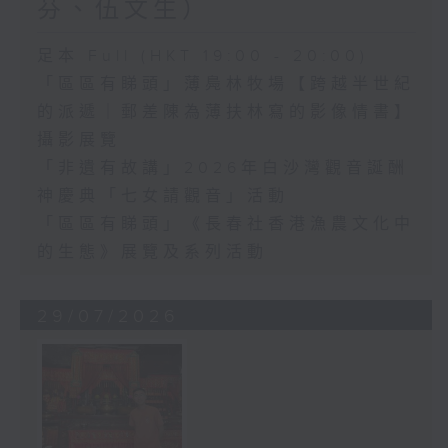
芬、伍文生）
足本 Full (HKT 19:00 - 20:00)
「區區有睇頭」薄鳧林牧場【跨越半世紀
的派遞｜郵差陳為薄扶林寫的影像情書】
攝影展覽
「非遺有故講」2026年白沙灣觀音誕酬
神慶典「七女請觀音」活動
「區區有睇頭」《長春社香港漁農文化中
的生態》展覽及系列活動
29/07/2026