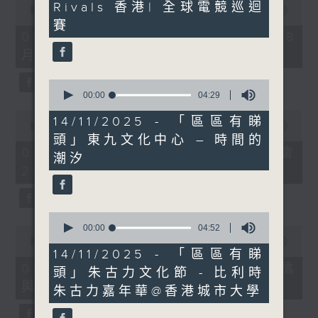
seconds
Rivals 香港| 全球電競巡迴
seconds
00:00
09:10
of
賽
9
06/08/2026 - 第36屆美食博覽（8
minutes,
月13日起至17日）
10
seconds
0
seconds
00:00
04:29
of
0
4
14/11/2025 - 「區區有睇
seconds
00:00
07:17
minutes,
of
頭」東九文化中心 – 時間的
29
7
06/08/2026 - 世界Cosplay高峰會
seconds
潮汐
minutes,
2026
17
seconds
0
seconds
00:00
04:52
0
of
seconds
00:00
16:05
4
of
14/11/2025 - 「區區有睇
minutes,
16
06/08/2026 - 日常好地地-洪水橋
頭」朱古力文化節 - 比利時
52
minutes,
seconds
與天水圍青年社區共塑計劃 (下)
5
朱古力嘉年華@香港城市大學
seconds