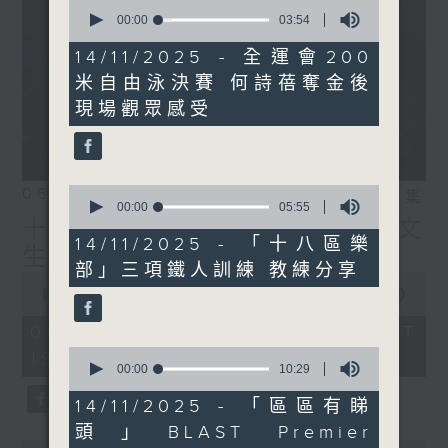
0
IG:
instagram.com/18heartfeltvibes.rthk
seconds
00:00
03:54
of
3
14/11/2025 - 全運會200
minutes,
米自由泳決賽 何詩蓓奪金後
54
seconds
現場觀眾感受
0
06/08/2026
相片集
seconds
00:00
05:55
of
十八好時光（區凱聲、伍文
5
14/11/2025 - 「十八區樂
生、何展鵬）
minutes,
部」三項鐵人訓練 教練分享
55
0
seconds
seconds
00:00
55:59
of
55
06/08/2026 - 足本 Full (HKT
minutes,
0
19:04 - 20:00)
59
seconds
00:00
10:29
seconds
of
10
14/11/2025 - 「區區有睇
minutes,
頭」BLAST Premier
29
0