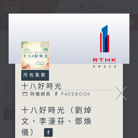
ENG
/
簡
×
全新 RTHK On The Go
取得
一手掌握 RTHK 電台、電視節目
所有集數
十八好時光
X
特備網頁
FACEBOOK
十八好時光
電台直播
十八好時光（劉焯
特備網頁
FACEBOOK
所有集數
文、李漫芬、鄧煥
儀）