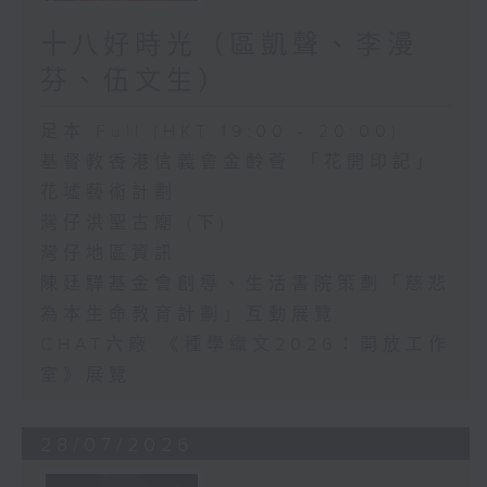
十八好時光（區凱聲、李漫
芬、伍文生）
足本 Full (HKT 19:00 - 20:00)
基督教香港信義會金齡薈 「花開印記」
花墟藝術計劃
灣仔洪聖古廟 (下)
灣仔地區資訊
陳廷驊基金會創導、生活書院策劃「慈悲
為本生命教育計劃」互動展覽
CHAT六廠 《種學織文2026：開放工作
室》展覽
28/07/2026