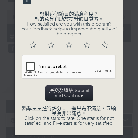
0
您對這個節目的滿意程度？
seconds
00:00
07:57
您的意見有助於提升節目質素。
of
How satisfied are you with this program?
7
06/08/2026 - 「賽馬會啟藝學苑」
Your feedback helps to improve the quality of
minutes,
the program.
藍屋共融導賞團（8月9日）
57
seconds
☆
☆
☆
☆
☆
重溫
CATCHUP
提交及繼續 Submit
and Continue
07 - 08
2026
點擊星星進行評分：一顆星為不滿意，五顆
星為非常滿意。
Click on the stars to rate: One star is for not
satisfied, and Five stars is for very satisfied.
06/08/2026