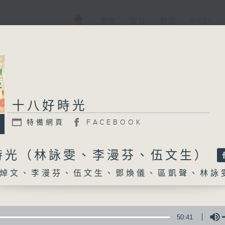
電視
電台
新聞
WEB+
十八好時光
十八好時光
特備網頁
FACEBOOK
特備網頁
FACEBOOK
所有集數
時光（林詠雯、李漫芬、伍文生）
焯文、李漫芬、伍文生、鄧煥儀、區凱聲、林詠
您喜歡這個節目嗎?
主持人：劉焯文、李漫芬、伍文生、鄧煥儀、
50:41