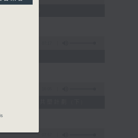
13日起至17日）
07:17
26
16:05
天水圍青年社區共塑計劃 (下)
is
07:57