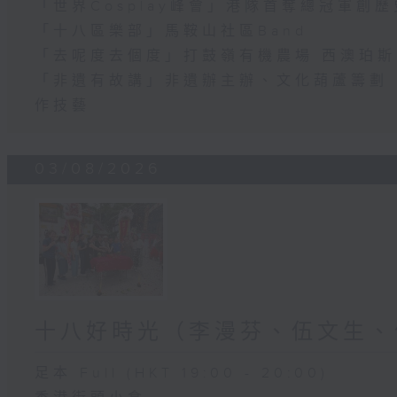
「世界Cosplay峰會」港隊首奪總冠軍創歷
「十八區樂部」馬鞍山社區Band
「去呢度去個度」打鼓嶺有機農場 西澳珀
「非遺有故講」非遺辦主辦、文化葫蘆籌劃 
作技藝
03/08/2026
十八好時光（李漫芬、伍文生、
足本 Full (HKT 19:00 - 20:00)