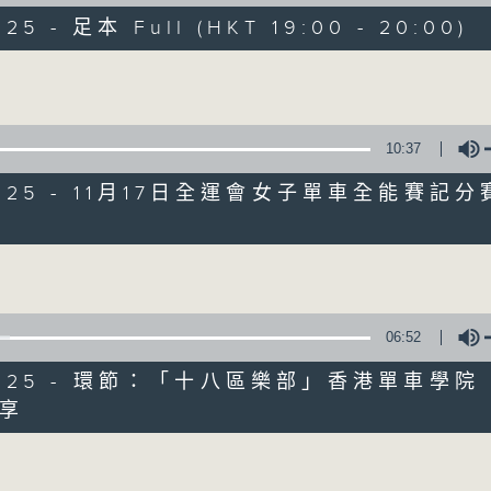
走出廣播道、深入十八區
025 - 足本 Full (HKT 19:00 - 20:00)
遊歷大街小巷、尋覓美好時光
區區香港、區區寶藏
Volume
十八好時光
主持：李漫芬、伍文生、區凱聲、林詠雯、何展鵬
10:37
監製: 林嘉瑜
**LIKE 及 追蹤FB專頁，緊貼十八好時光
/2025 - 11月17日全運會女子單車全能賽記
FB:
www.facebook.com/18heartfeltvibes.rthk
Volume
IG:
instagram.com/18heartfeltvibes.rthk
06:52
1/2025 - 環節：「十八區樂部」香港單車學院
享
Volume