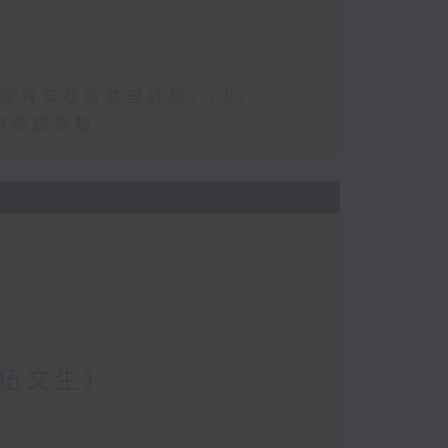
圍青年社區共塑計劃」(上)
期培訓活動
伍文生）