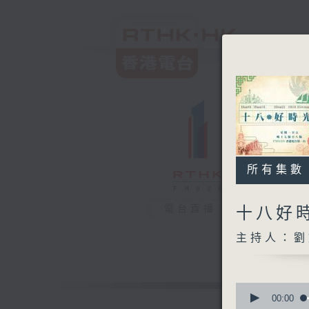
所有集數
電台直播
十八好
主持人：劉
0
seconds
00:00