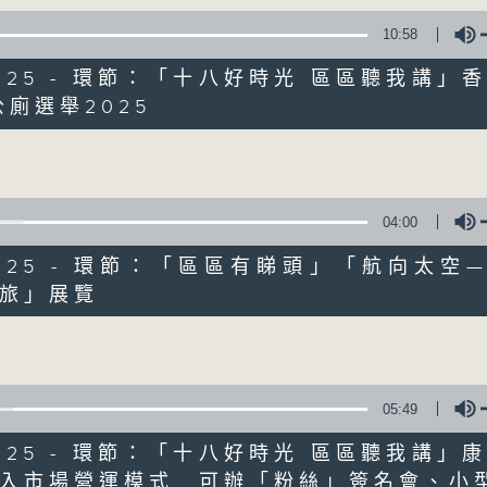
10:58
1/2025 - 環節：「十八好時光 區區聽我講」
公廁選舉2025
Volume
06/08/2026
04:00
1/2025 - 環節：「區區有睇頭」「航向太空
十八好時光（區凱聲、伍文生、何
旅」展覽
0
Volume
seconds
00:00
of
55
06/08/2026 - 足本 Full (HKT 19:04
minutes,
59
seconds
Volume
05:49
90%
1/2025 - 環節：「十八好時光 區區聽我講」
0
seconds
00:00
入市場營運模式 可辦「粉絲」簽名會、小