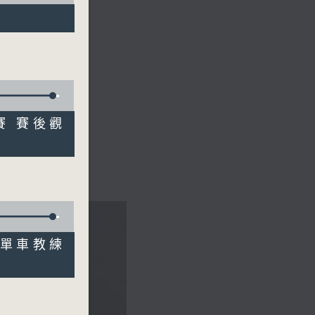
分賽 賽後觀
 單車教練