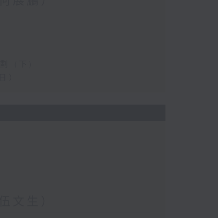
何展鵬）
 (下)
日）
伍文生）