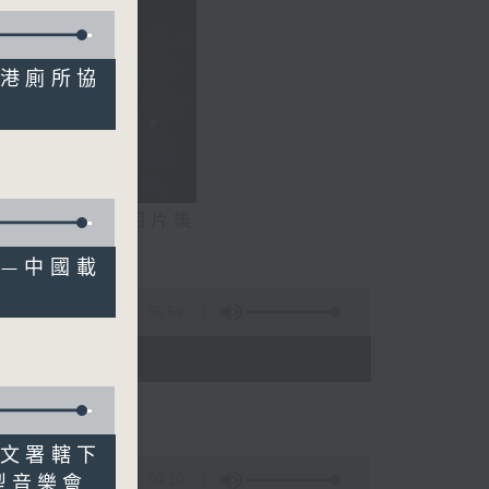
香港廁所協
相片集
——中國載
展鵬）
55:59
 - 20:00)
康文署轄下
09:10
型音樂會