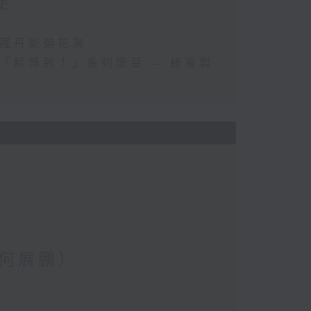
史
斯羅丹斯菊花海
「師傅到！」系列節目 — 蜂蜜製
何展鵬）