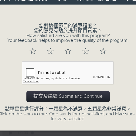
of
Volume
9
06/08/2026 - 第36屆美食博覽（8月
minutes,
10
seconds
Volume
您對這個節目的滿意程度？
90%
您的意見有助於提升節目質素。
How satisfied are you with this program?
0
Your feedback helps to improve the quality of the program.
seconds
00:00
of
☆
☆
☆
☆
☆
7
06/08/2026 - 世界Cosplay高峰會20
minutes,
17
seconds
Volume
90%
0
seconds
00:00
of
提交及繼續 Submit and Continue
16
06/08/2026 - 日常好地地-洪水橋與
minutes,
5
點擊星星進行評分：一顆星為不滿意，五顆星為非常滿意。
seconds
Volume
lick on the stars to rate: One star is for not satisfied, and Five stars 
90%
for very satisfied.
0
seconds
00:00