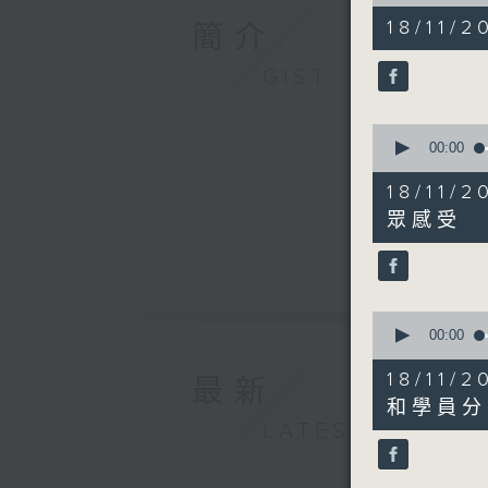
of
50
18/11/2
簡介
minutes,
41
seconds
GIST
90%
0
seconds
00:00
of
10
18/11
minutes,
37
眾感受
seconds
90%
0
seconds
00:00
of
6
18/1
最新
minutes,
52
和學員分
seconds
LATEST
90%