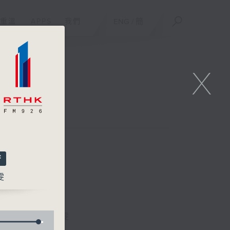
重溫
APPS
我們
ENG
/
簡
X
雯
區凱聲、林詠雯