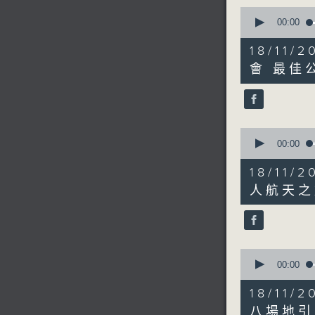
0
seconds
00:00
of
10
18/1
minutes,
58
會 最佳
seconds
90%
0
seconds
00:00
of
4
18/1
minutes,
0
人航天之
seconds
90%
0
seconds
00:00
of
5
18/1
minutes,
49
八場地引