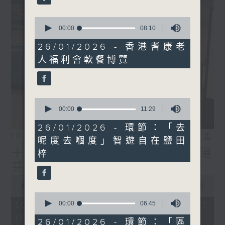
0
seconds
00:00
08:10
of
8
26/01/2026 - 香港耆康老
minutes,
人福利會軟餐博覽
10
seconds
0
seconds
00:00
11:29
of
11
26/01/2026 - 環節：「去
minutes,
10/08/2026
相片集
呢度去嗰度」智遊自在鹽田
29
seconds
十八好時光（林詠雯、李漫
梓
芬、伍文生）
0
seconds
00:00
56:00
of
0
56
seconds
00:00
06:45
10/08/2026 - 足本 Full (HKT
minutes,
of
19:04 - 20:00)
0
6
26/01/2026 - 環節：「區