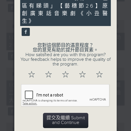
seconds
minutes,
區有睇頭」【藝穗節26】原
45
seconds
創廣東話音樂劇《小丑醫
生》
0
seconds
00:00
12:42
of
12
10/08/2026 - 港鐵「禮讓運動
minutes,
2026」 首推「有禮廣播站」
42
您對這個節目的滿意程度？
seconds
您的意見有助於提升節目質素。
How satisfied are you with this program?
Your feedback helps to improve the quality of
the program.
0
☆
☆
☆
☆
☆
seconds
00:00
14:52
of
14
10/08/2026 - 「十八區樂部」「第
minutes,
二屆香港金齡藝術節：藝．高齡膽
52
seconds
大」
提交及繼續 Submit
and Continue
0
seconds
00:00
10:50