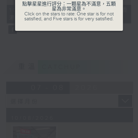
of
點擊星星進行評分：一顆星為不滿意，五顆
10
星為非常滿意。
10/08/2026 - 「區區有睇頭」《香
minutes,
Click on the stars to rate: One star is for not
港百景 100》何達鴻畫展
50
satisfied, and Five stars is for very satisfied.
seconds
重溫
CATCHUP
07 - 08
2026
10/08/2026