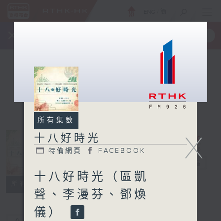
ENG
/
簡
×
全新 RTHK On The Go
取得
一手掌握 RTHK 電台、電視節目
所有集數
X
十八好時光
特備網頁
FACEBOOK
十八好時光
電台直播
十八好時光（區凱
特備網頁
FACEBOOK
所有集數
聲、李漫芬、鄧煥
儀）