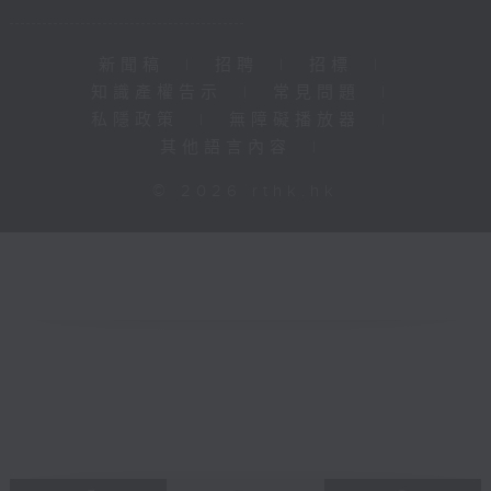
新聞稿
|
招聘
|
招標
|
知識產權告示
|
常見問題
|
私隱政策
|
無障礙播放器
|
其他語言內容
|
© 2026 rthk.hk