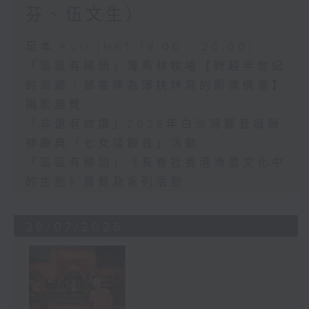
芬、伍文生）
足本 Full (HKT 19:00 - 20:00)
「區區有睇頭」薄鳧林牧場【跨越半世紀
的派遞｜郵差陳為薄扶林寫的影像情書】
攝影展覽
「非遺有故講」2026年白沙灣觀音誕酬
神慶典「七女請觀音」活動
「區區有睇頭」《長春社香港漁農文化中
的生態》展覽及系列活動
29/07/2026