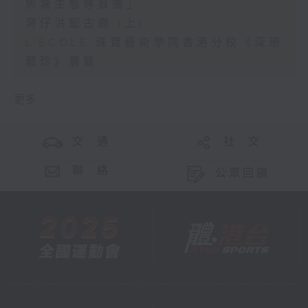
魚塘生態導賞團」
灣仔洪聖古廟 (上)
L'ÉCOLE 珠寶藝術學院香港分校《深珊
藏珍》展覽
更多 ...
交 通
社 交
聯 絡
公眾回饋