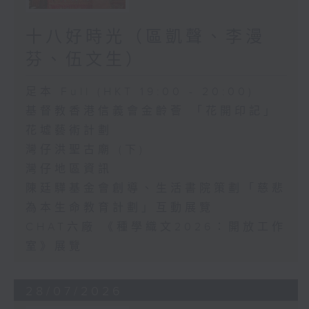
十八好時光（區凱聲、李漫
芬、伍文生）
足本 Full (HKT 19:00 - 20:00)
基督教香港信義會金齡薈 「花開印記」
花墟藝術計劃
灣仔洪聖古廟 (下)
灣仔地區資訊
陳廷驊基金會創導、生活書院策劃「慈悲
為本生命教育計劃」互動展覽
CHAT六廠 《種學織文2026：開放工作
室》展覽
28/07/2026