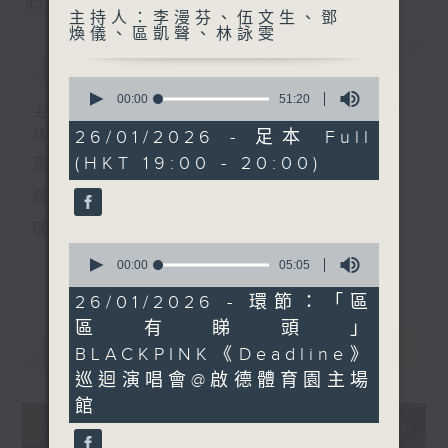
您喜歡這個節目嗎?
主持人：李漫芬、伍文生、鄧
煥儀、區凱聲、林詠雯
簡介
GIST
0
seconds
00:00
51:20
主持人：李漫芬、伍文生、鄧煥儀、區凱聲、
of
51
26/01/2026 - 足本 Full
林詠雯
minutes,
(HKT 19:00 - 20:00)
走出廣播道、深入十八區
20
seconds
遊歷大街小巷、尋覓美好時光
區區香港、區區寶藏
0
十八好時光
seconds
00:00
05:05
更多...
of
主持：李漫芬、伍文生、區凱聲、林詠雯、何展鵬
5
26/01/2026 - 環節：「區
minutes,
區有睇頭」
監製: 林嘉瑜
5
seconds
最新
LATEST
BLACKPINK《Deadline》
**LIKE 及 追蹤FB專頁，緊貼十八好時光
巡迴演唱會@啟德體育園主場
FB:
www.facebook.com/18heartfeltvibes.rthk
館
IG:
instagram.com/18heartfeltvibes.rthk