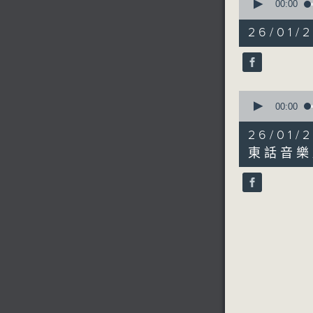
seconds
00:00
of
11
26/0
minutes,
29
seconds
90%
0
seconds
00:00
of
6
26/0
minutes,
45
東話音樂
seconds
90%