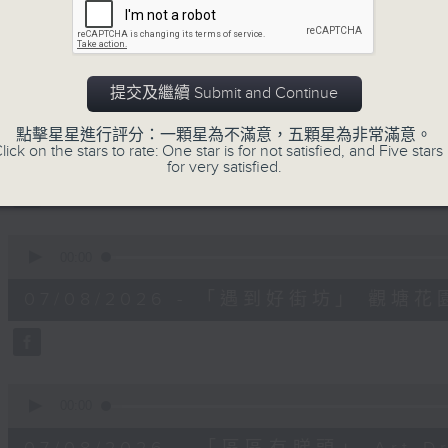
minutes,
59
seconds
Volume
90%
提交及繼續 Submit and Continue
0
seconds
00:00
of
點擊星星進行評分：一顆星為不滿意，五顆星為非常滿意。
11
07/08/2026 - 兒童飛龍大使
lick on the stars to rate: One star is for not satisfied, and Five stars 
minutes,
for very satisfied.
45
seconds
Volume
90%
0
seconds
00:00
of
15
07/08/2026 - 「遇到好街坊」 觀
minutes,
2
seconds
Volume
90%
0
seconds
00:00
of
9