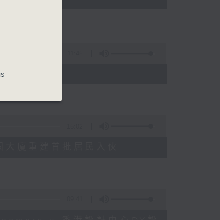
11:45
is
15:02
塘花園大廈重建首批居民入伙
09:41