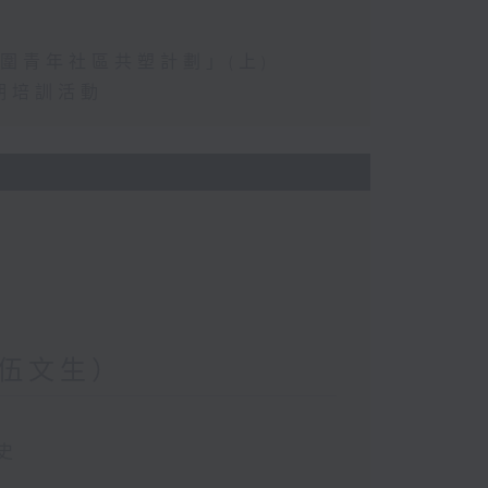
圍青年社區共塑計劃」(上)
期培訓活動
伍文生）
史