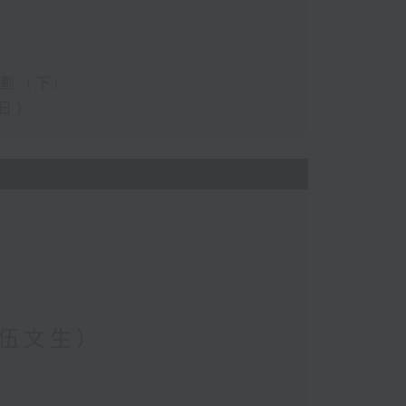
 (下)
日）
伍文生）