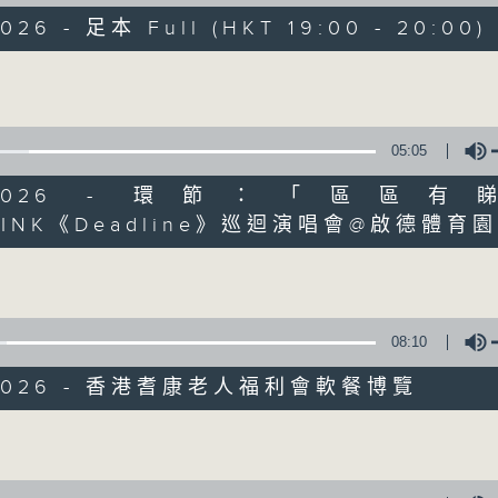
走出廣播道、深入十八區
2026 - 足本 Full (HKT 19:00 - 20:00)
遊歷大街小巷、尋覓美好時光
區區香港、區區寶藏
Volume
十八好時光
主持：李漫芬、伍文生、區凱聲、林詠雯、何展鵬
05:05
監製: 林嘉瑜
**LIKE 及 追蹤FB專頁，緊貼十八好時光
01/2026 - 環節：「區區
FB:
www.facebook.com/18heartfeltvibes.rthk
PINK《Deadline》巡迴演唱會@啟德體育
Volume
IG:
instagram.com/18heartfeltvibes.rthk
08:10
/2026 - 香港耆康老人福利會軟餐博覽
Volume