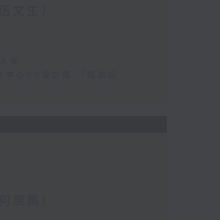
伍文生）
民入伙
港設計中心DX設計館 「喵遊記
何展鵬）