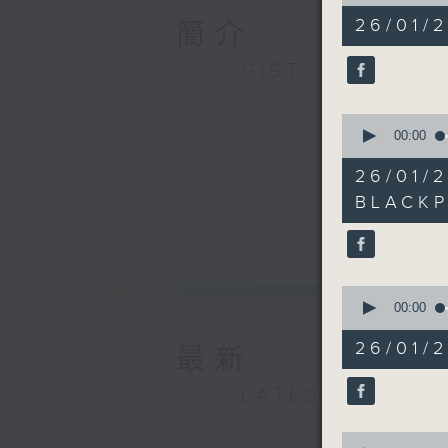
of
51
26/01/
簡介
minutes,
20
seconds
GIST
90%
0
seconds
00:00
of
5
26/
minutes,
5
BLACK
seconds
90%
0
seconds
00:00
of
8
26/01
最新
minutes,
10
seconds
LATEST
90%
0