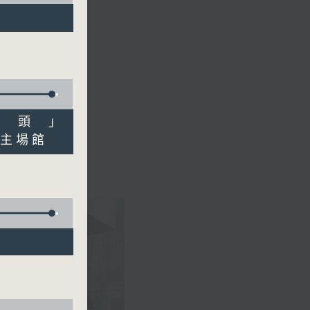
有睇頭」
園主場館