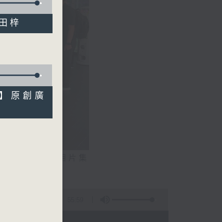
鹽田梓
6】原創廣
相片集
文生）
55:59
 - 20:00)