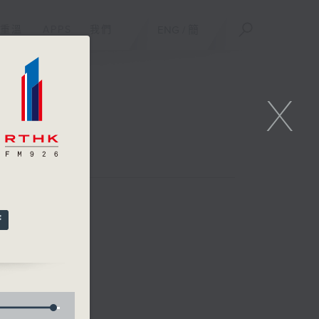
重溫
APPS
我們
ENG
/
簡
X
林詠雯