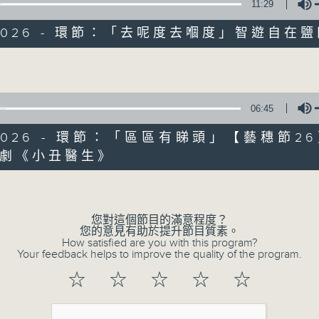
11:29
1/2026 - 環節：「去呢度去嗰度」智遊自在
Volume
06:45
1/2026 - 環節：「區區有睇頭」【藝穗節2
劇《小丑醫生》
Volume
您對這個節目的滿意程度？
07/08/2026
您的意見有助於提升節目質素。
How satisfied are you with this program?
Your feedback helps to improve the quality of the program.
十八好時光（區凱聲、李漫芬、伍
0
☆
☆
☆
☆
☆
seconds
00:00
of
55
07/08/2026 - 足本 Full (HKT 19:04