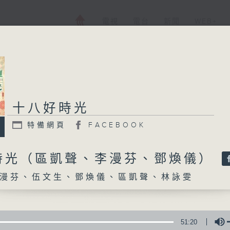
電視
電台
新聞
WEB+
十八好時光
十八好時光
特備網頁
FACEBOOK
特備網頁
FACEBOOK
所有集數
時光（區凱聲、李漫芬、鄧煥儀）
漫芬、伍文生、鄧煥儀、區凱聲、林詠雯
您喜歡這個節目嗎?
主持人：李漫芬、伍文生、鄧煥儀、區凱聲、
51:20