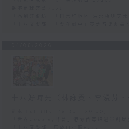
「社區有我幫」《全城義剪日 2026》
香港足球盛會2026
「遇到好街坊」「日常好地地-洪水橋與天水
「十八區樂部」「樂在劇中」英語音樂劇暑
04/08/2026
十八好時光（林詠雯、李漫芬、
足本 Full (HKT 19:00 - 20:00)
「世界Cosplay峰會」港隊首奪總冠軍創歷
「十八區樂部」馬鞍山社區Band