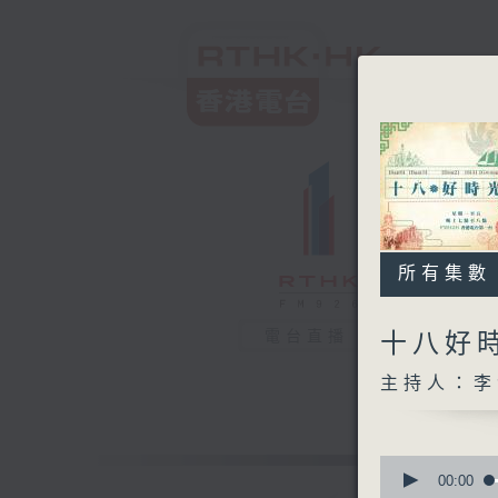
所有集數
電台直播
十八好
主持人：李
0
seconds
00:00