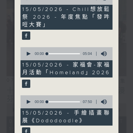
of
12
15/05/2026 - Chill想放鬆
minutes,
祭 2026 - 年度焦點「發吽
55
seconds
哣大賽」
0
seconds
00:00
05:04
of
5
15/05/2026 - 家福會-家福
minutes,
月活動「Homeland」2026
4
seconds
07/08/2026
相片集
十八好時光（區凱聲、李漫
0
芬、伍文生）
seconds
00:00
07:50
0
of
seconds
00:00
55:59
7
15/05/2026 - 手繪插畫聯
of
minutes,
55
展《Dododoodle》
07/08/2026 - 足本 Full (HKT
50
minutes,
seconds
19:04 - 20:00)
59