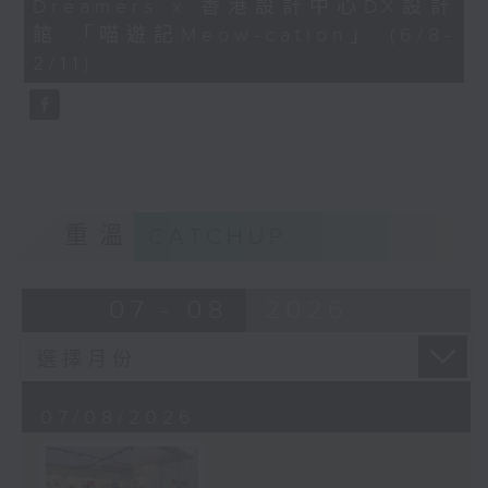
Dreamers x 香港設計中心DX設計
41
seconds
館 「喵遊記Meow-cation」 (6/8-
2/11)
重溫
CATCHUP
07 - 08
2026
07/08/2026