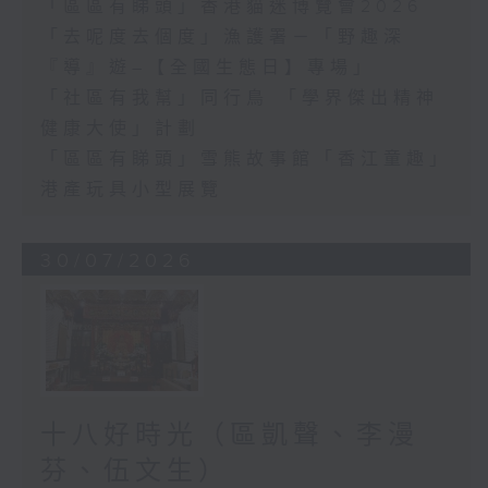
「區區有睇頭」香港貓迷博覽會2026
「去呢度去個度」漁護署－「野趣深
『導』遊–【全國生態日】專場」
「社區有我幫」同行鳥 「學界傑出精神
健康大使」計劃
「區區有睇頭」雪熊故事館「香江童趣」
港產玩具小型展覽
30/07/2026
十八好時光（區凱聲、李漫
芬、伍文生）