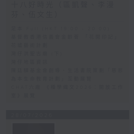
十八好時光（區凱聲、李漫
芬、伍文生）
足本 Full (HKT 19:00 - 20:00)
基督教香港信義會金齡薈 「花開印記」
花墟藝術計劃
灣仔洪聖古廟 (下)
灣仔地區資訊
陳廷驊基金會創導、生活書院策劃「慈悲
為本生命教育計劃」互動展覽
CHAT六廠 《種學織文2026：開放工作
室》展覽
28/07/2026