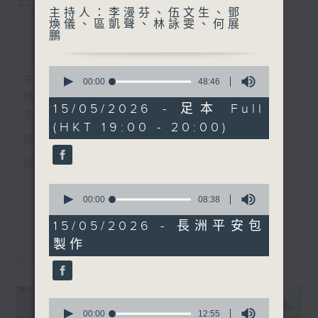
您喜歡這個節目嗎?
主持人：李漫芬、伍文生、鄧
煥儀、區凱聲、林詠雯、何展
鵬
簡介
GIST
0
主持人：李漫芬、伍文生、鄧煥儀、區凱聲、
seconds
00:00
48:46
of
林詠雯、何展鵬
48
15/05/2026 - 足本 Full
走出廣播道、深入十八區
minutes,
(HKT 19:00 - 20:00)
46
seconds
遊歷大街小巷、尋覓美好時光
區區香港、區區寶藏
十八好時光
0
更多...
seconds
00:00
08:38
主持：李漫芬、伍文生、區凱聲、林詠雯、何展鵬
of
8
15/05/2026 - 長洲平安包
監製: 林嘉瑜
minutes,
製作
38
最新
LATEST
seconds
**LIKE 及 追蹤FB專頁，緊貼十八好時光
FB:
www.facebook.com/18heartfeltvibes.rthk
0
IG:
instagram.com/18heartfeltvibes.rthk
seconds
00:00
12:55