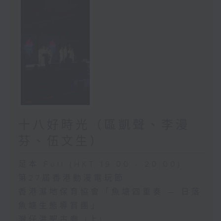
十八好時光（區凱聲、李漫
芬、伍文生）
足本 Full (HKT 19:00 - 20:00)
第27屆香港動漫電玩節
香港濕地保育協會「魚塘四重奏 — 日落
魚塘生態導賞團」
灣仔洪聖古廟 (上)