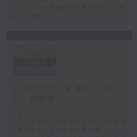
L'ÉCOLE 珠寶藝術學院香港分校《深珊
藏珍》展覽
27/07/2026
十八好時光（李漫芬、伍文
生、何展鵬）
足本 Full (HKT 19:00 - 20:00)
「十八區樂部」嗇色園黃大仙祠《你和義
工有個約會》之暑期親子嗇科學