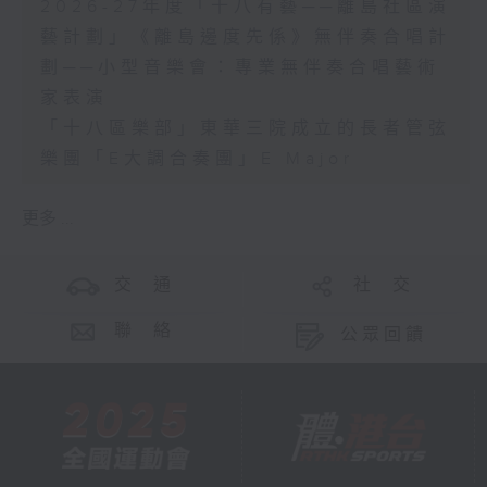
2026-27年度「十八有藝──離島社區演
藝計劃」《離島邊度先係》無伴奏合唱計
劃──小型音樂會：專業無伴奏合唱藝術
家表演
「十八區樂部」東華三院成立的長者管弦
樂團「E大調合奏團」E Major
更多 ...
交 通
社 交
聯 絡
公眾回饋