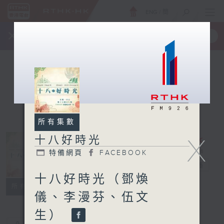
ENG
/
簡
×
全新 RTHK On The Go
取得
一手掌握 RTHK 電台、電視節目
所有集數
X
十八好時光
特備網頁
FACEBOOK
十八好時光
電台直播
十八好時光（鄧煥
特備網頁
FACEBOOK
所有集數
儀、李漫芬、伍文
生）