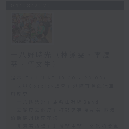
04/08/2026
十八好時光（林詠雯、李漫
芬、伍文生）
足本 Full (HKT 19:00 - 20:00)
「世界Cosplay峰會」港隊首奪總冠軍
創歷史
「十八區樂部」馬鞍山社區Band
「去呢度去個度」打鼓嶺有機農場 西澳
珀斯羅丹斯菊花海
「非遺有故講」非遺辦主辦、文化葫蘆籌