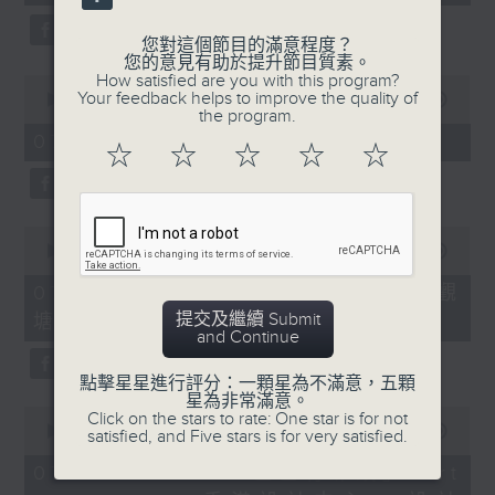
seconds
您對這個節目的滿意程度？
您的意見有助於提升節目質素。
How satisfied are you with this program?
0
Your feedback helps to improve the quality of
seconds
00:00
11:45
the program.
of
11
07/08/2026 - 兒童飛龍大使
☆
☆
☆
☆
☆
minutes,
45
seconds
0
seconds
00:00
15:02
of
15
07/08/2026 - 「遇到好街坊」 觀
minutes,
提交及繼續 Submit
塘花園大廈重建首批居民入伙
2
and Continue
seconds
點擊星星進行評分：一顆星為不滿意，五顆
星為非常滿意。
0
Click on the stars to rate: One star is for not
seconds
00:00
09:41
satisfied, and Five stars is for very satisfied.
of
9
07/08/2026 - 「區區有睇頭」 Art
minutes,