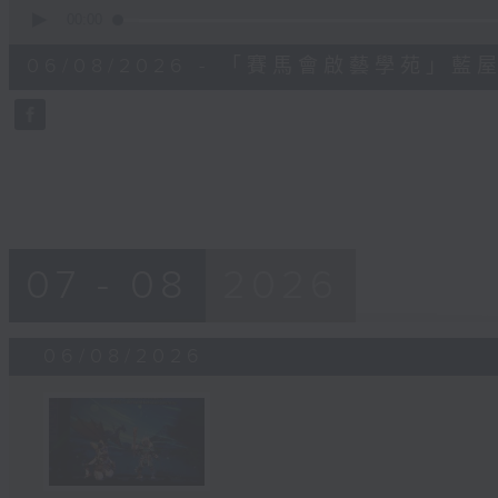
0
seconds
00:00
of
7
06/08/2026 - 「賽馬會啟藝學苑」
minutes,
57
seconds
Volume
90%
07 - 08
2026
06/08/2026