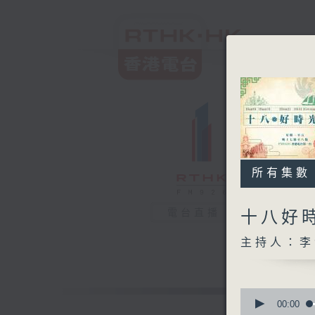
所有集數
電台直播
十八好
主持人：李
0
seconds
00:00