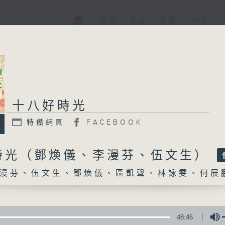
電視
電台
新聞
WEB+
十八好時光
十八好時光
特備網頁
FACEBOOK
特備網頁
FACEBOOK
所有集數
時光（鄧煥儀、李漫芬、伍文生）
漫芬、伍文生、鄧煥儀、區凱聲、林詠雯、何展
您喜歡這個節目嗎?
主持人：李漫芬、伍文生、鄧煥儀、區凱聲、
48:46