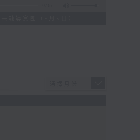
07:57
藍屋共融導賞團（8月9日）