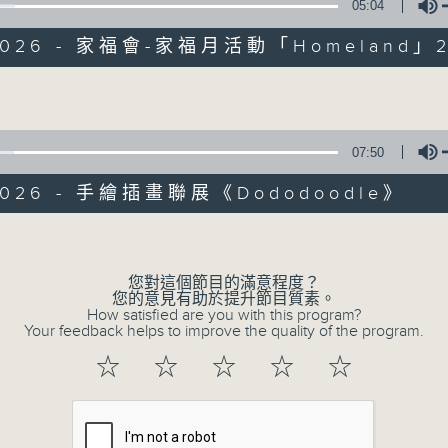
05:04
/2026 - 家福會-家福月活動「Homeland」
Volume
07:50
/2026 - 手繪插畫聯展《Dododoodle》
06/08/2026
Volume
十八好時光（區凱聲、伍文生、何
您對這個節目的滿意程度？
0
您的意見有助於提升節目質素。
seconds
How satisfied are you with this program?
00:00
of
Your feedback helps to improve the quality of the program.
55
06/08/2026 - 足本 Full (HKT 19:04
minutes,
☆
☆
☆
☆
☆
59
seconds
Volume
90%