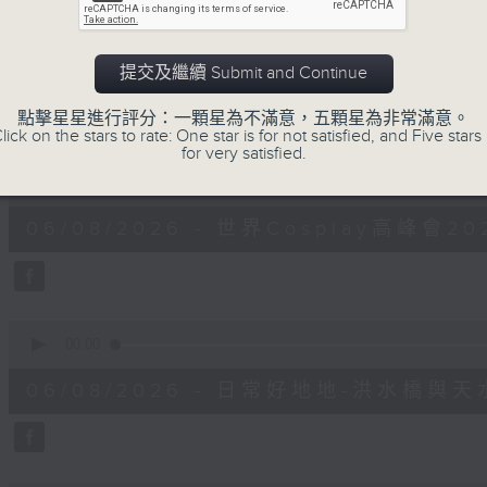
0
seconds
00:00
of
9
06/08/2026 - 第36屆美食博覽（8月
提交及繼續 Submit and Continue
minutes,
10
seconds
Volume
點擊星星進行評分：一顆星為不滿意，五顆星為非常滿意。
90%
lick on the stars to rate: One star is for not satisfied, and Five stars 
for very satisfied.
0
seconds
00:00
of
7
06/08/2026 - 世界Cosplay高峰會20
minutes,
17
seconds
Volume
90%
0
seconds
00:00
of
16
06/08/2026 - 日常好地地-洪水橋與
minutes,
5
seconds
Volume
90%