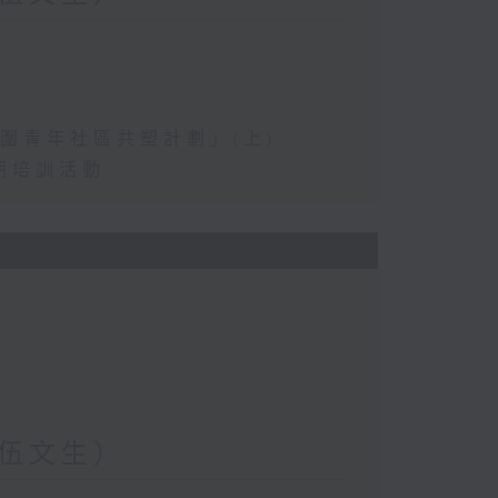
圍青年社區共塑計劃」(上)
期培訓活動
伍文生）