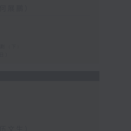
何展鵬）
 (下)
日）
伍文生）