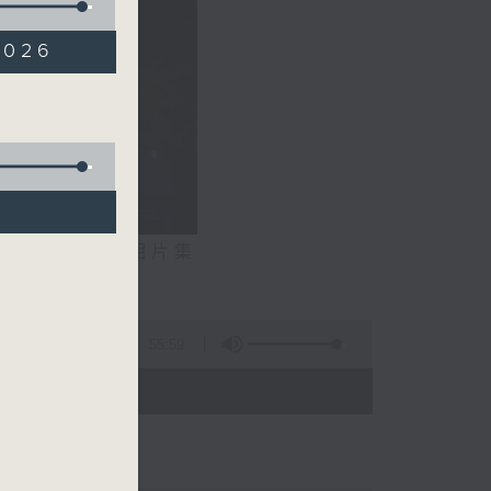
2026
相片集
展鵬）
55:59
 - 20:00)