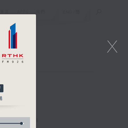
重溫
APPS
我們
ENG
/
簡
X
鵬
林詠雯、何展鵬