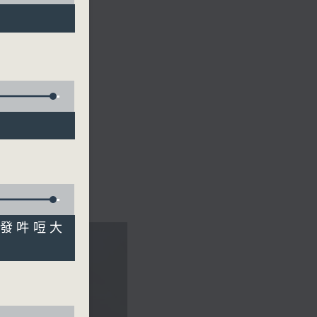
點「發吽哣大