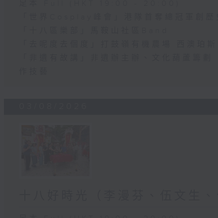
足本 Full (HKT 19:00 - 20:00)
「世界Cosplay峰會」港隊首奪總冠軍創歷
「十八區樂部」馬鞍山社區Band
「去呢度去個度」打鼓嶺有機農場 西澳珀
「非遺有故講」非遺辦主辦、文化葫蘆籌劃 
作技藝
03/08/2026
十八好時光（李漫芬、伍文生、