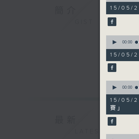
of
48
15/05/2
簡介
minutes,
46
seconds
GIST
90%
0
seconds
00:00
of
8
15/05
minutes,
38
seconds
90%
0
seconds
00:00
of
12
15/05
minutes,
55
賽」
seconds
90%
最新
LATEST
0