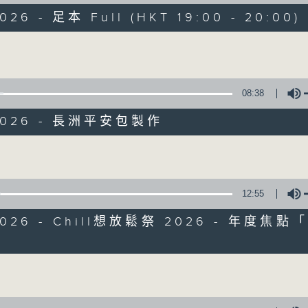
走出廣播道、深入十八區
026 - 足本 Full (HKT 19:00 - 20:00)
遊歷大街小巷、尋覓美好時光
區區香港、區區寶藏
Volume
十八好時光
主持：李漫芬、伍文生、區凱聲、林詠雯、何展鵬
08:38
製作團隊: 何展鵬、呂德琳、葉嘉兒、羅璟、魚仔
監製: 林嘉瑜
/2026 - 長洲平安包製作
**LIKE 及 追蹤FB專頁，緊貼十八好時光
Volume
FB:
www.facebook.com/18heartfeltvibes.rthk
IG:
instagram.com/18heartfeltvibes.rthk
12:55
/2026 - Chill想放鬆祭 2026 - 年度焦
Volume