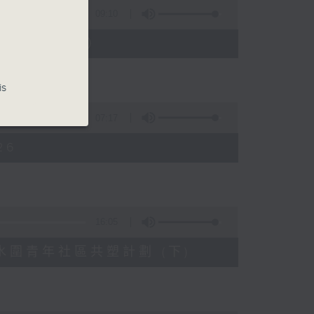
09:10
13日起至17日）
is
07:17
26
16:05
天水圍青年社區共塑計劃 (下)