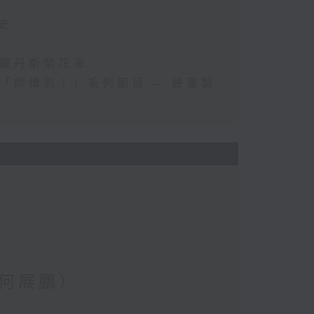
史
斯羅丹斯菊花海
「師傅到！」系列節目 — 蜂蜜製
何展鵬）