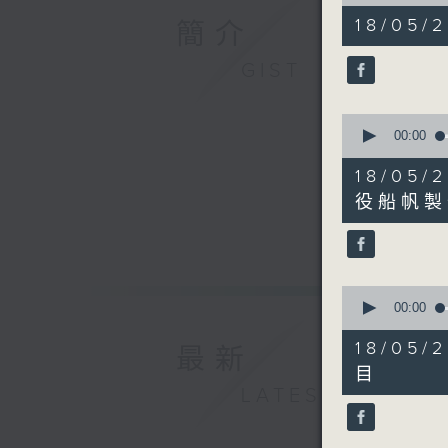
of
51
18/05/2
簡介
minutes,
46
seconds
GIST
90%
0
seconds
00:00
of
13
18/0
minutes,
19
役船帆製
seconds
90%
0
seconds
00:00
of
4
18/0
最新
minutes,
50
目
seconds
LATEST
90%