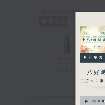
所有集數
電台直播
十八好
主持人：李
0
seconds
00:00