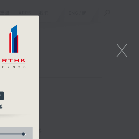
重溫
APPS
我們
ENG
/
簡
X
鵬
林詠雯、何展鵬