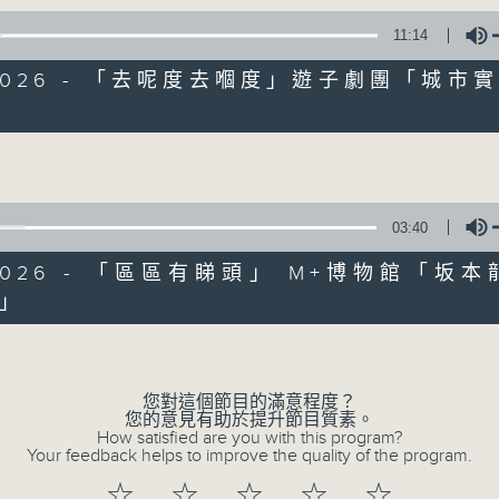
11:14
5/2026 - 「去呢度去嗰度」遊子劇團「城市
Volume
03:40
/2026 - 「區區有睇頭」 M+博物館「坂本
」
Volume
07/08/2026
您對這個節目的滿意程度？
十八好時光（區凱聲、李漫芬、伍
您的意見有助於提升節目質素。
0
How satisfied are you with this program?
seconds
00:00
Your feedback helps to improve the quality of the program.
of
55
☆
☆
☆
☆
☆
07/08/2026 - 足本 Full (HKT 19:04