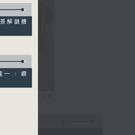
實景解謎體
龍一 | 觀
相片集
文生）
55:59
 - 20:00)