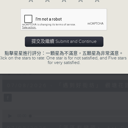
minutes,
59
seconds
Volume
90%
0
seconds
00:00
of
11
提交及繼續 Submit and Continue
07/08/2026 - 兒童飛龍大使
minutes,
45
點擊星星進行評分：一顆星為不滿意，五顆星為非常滿意。
seconds
Volume
lick on the stars to rate: One star is for not satisfied, and Five stars 
90%
for very satisfied.
0
seconds
00:00
of
15
07/08/2026 - 「遇到好街坊」 觀
minutes,
2
seconds
Volume
90%
0
seconds
00:00
of
9