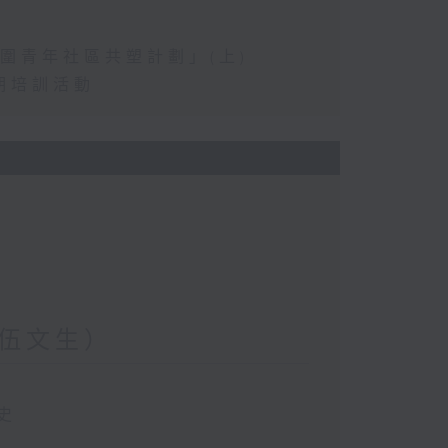
圍青年社區共塑計劃」(上)
期培訓活動
伍文生）
史