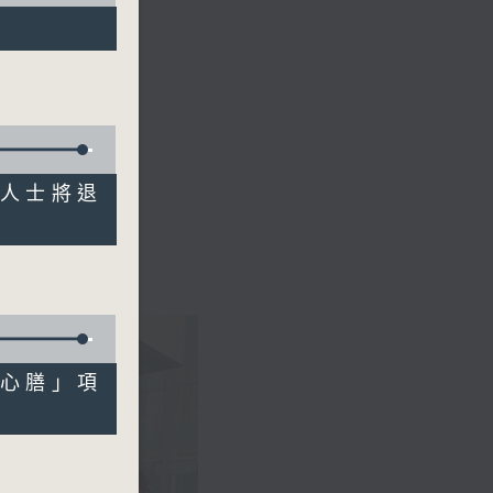
康人士將退
軟心膳」項