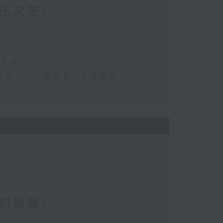
伍文生）
民入伙
港設計中心DX設計館 「喵遊記
何展鵬）