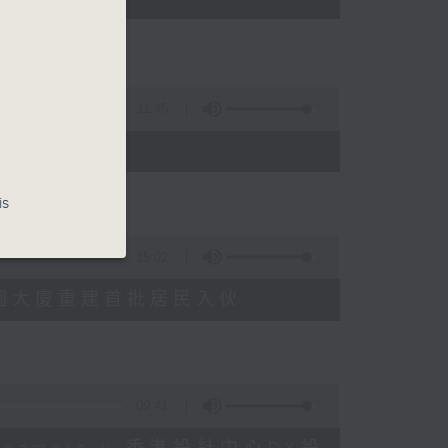
11:45
is
15:02
塘花園大廈重建首批居民入伙
09:41