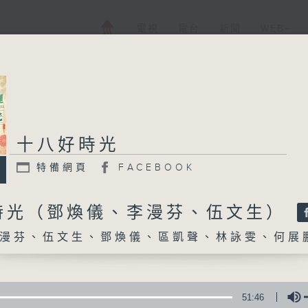
電視
電台
新聞
WEB+
十八好時光
十八好時光
特備網頁
FACEBOOK
特備網頁
FACEBOOK
所有集數
時光（鄧煥儀、李漫芬、伍文生）
漫芬、伍文生、鄧煥儀、區凱聲、林詠雯、何展
您喜歡這個節目嗎?
主持人：李漫芬、伍文生、鄧煥儀、區凱聲、
51:46