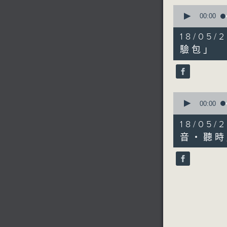
0
seconds
00:00
of
11
18/0
minutes,
14
驗包」
seconds
90%
0
seconds
00:00
of
3
18/05
minutes,
40
音・聽時
seconds
90%