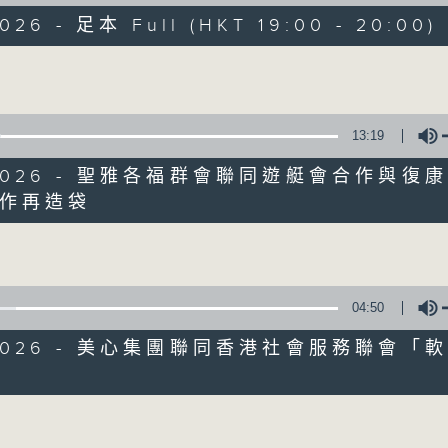
走出廣播道、深入十八區
026 - 足本 Full (HKT 19:00 - 20:00)
遊歷大街小巷、尋覓美好時光
區區香港、區區寶藏
Volume
十八好時光
主持：李漫芬、伍文生、區凱聲、林詠雯、何展鵬
13:19
監製: 林嘉瑜
**LIKE 及 追蹤FB專頁，緊貼十八好時光
5/2026 - 聖雅各福群會聯同遊艇會合作與復
FB:
www.facebook.com/18heartfeltvibes.rthk
作再造袋
Volume
IG:
instagram.com/18heartfeltvibes.rthk
04:50
5/2026 - 美心集團聯同香港社會服務聯會「
Volume