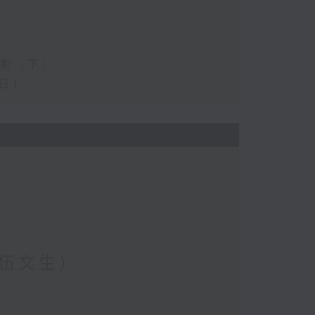
 (下)
日）
伍文生）