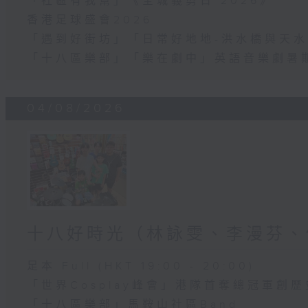
「社區有我幫」《全城義剪日 2026》
香港足球盛會2026
「遇到好街坊」「日常好地地-洪水橋與天水
「十八區樂部」「樂在劇中」英語音樂劇暑
04/08/2026
十八好時光（林詠雯、李漫芬、
足本 Full (HKT 19:00 - 20:00)
「世界Cosplay峰會」港隊首奪總冠軍創歷
「十八區樂部」馬鞍山社區Band