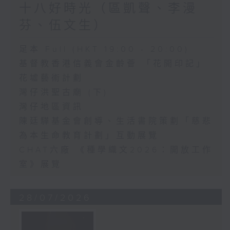
十八好時光（區凱聲、李漫
芬、伍文生）
足本 Full (HKT 19:00 - 20:00)
基督教香港信義會金齡薈 「花開印記」
花墟藝術計劃
灣仔洪聖古廟 (下)
灣仔地區資訊
陳廷驊基金會創導、生活書院策劃「慈悲
為本生命教育計劃」互動展覽
CHAT六廠 《種學織文2026：開放工作
室》展覽
28/07/2026