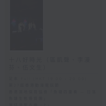
十八好時光（區凱聲、李漫
芬、伍文生）
足本 Full (HKT 19:00 - 20:00)
第27屆香港動漫電玩節
香港濕地保育協會「魚塘四重奏 — 日落
魚塘生態導賞團」
灣仔洪聖古廟 (上)