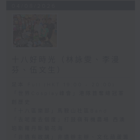
04/08/2026
十八好時光（林詠雯、李漫
芬、伍文生）
足本 Full (HKT 19:00 - 20:00)
「世界Cosplay峰會」港隊首奪總冠軍
創歷史
「十八區樂部」馬鞍山社區Band
「去呢度去個度」打鼓嶺有機農場 西澳
珀斯羅丹斯菊花海
「非遺有故講」非遺辦主辦、文化葫蘆籌