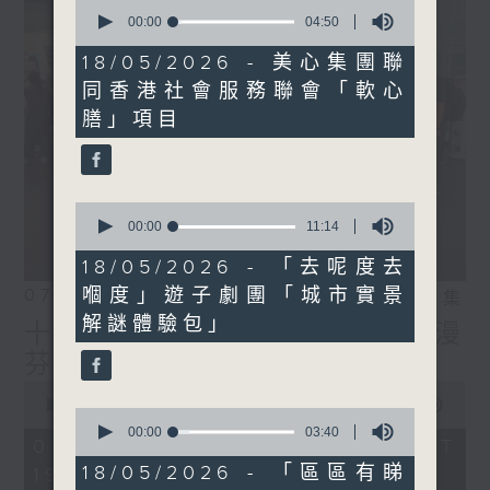
0
seconds
00:00
04:50
of
4
18/05/2026 - 美心集團聯
minutes,
同香港社會服務聯會「軟心
50
seconds
膳」項目
0
seconds
00:00
11:14
of
11
18/05/2026 - 「去呢度去
minutes,
嗰度」遊子劇團「城市實景
07/08/2026
14
相片集
seconds
解謎體驗包」
十八好時光（區凱聲、李漫
芬、伍文生）
0
seconds
00:00
50:08
0
of
seconds
00:00
03:40
50
07/08/2026 - 足本 Full (HKT
of
minutes,
3
18/05/2026 - 「區區有睇
19:00 - 20:00)
8
minutes,