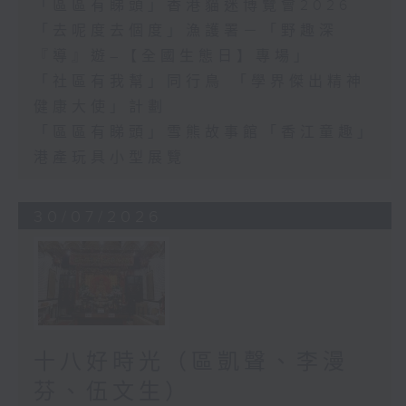
「區區有睇頭」香港貓迷博覽會2026
「去呢度去個度」漁護署－「野趣深
『導』遊–【全國生態日】專場」
「社區有我幫」同行鳥 「學界傑出精神
健康大使」計劃
「區區有睇頭」雪熊故事館「香江童趣」
港產玩具小型展覽
30/07/2026
十八好時光（區凱聲、李漫
芬、伍文生）