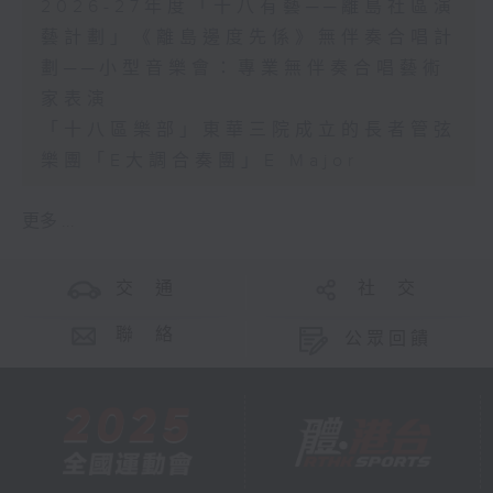
2026-27年度「十八有藝──離島社區演
藝計劃」《離島邊度先係》無伴奏合唱計
劃──小型音樂會：專業無伴奏合唱藝術
家表演
「十八區樂部」東華三院成立的長者管弦
樂團「E大調合奏團」E Major
更多 ...
交 通
社 交
聯 絡
公眾回饋