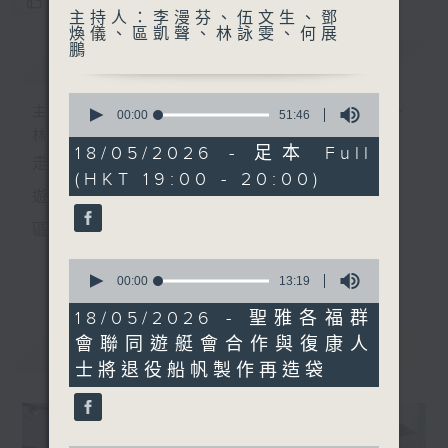
您喜歡這個節目嗎?
主持人：李漫芬、伍文生、鄧
煥儀、區凱聲、林詠雯、何展
鵬
簡介
GIST
0
主持人：李漫芬、伍文生、鄧煥儀、區凱聲、
seconds
00:00
51:46
of
林詠雯、何展鵬
51
18/05/2026 - 足本 Full
走出廣播道、深入十八區
minutes,
(HKT 19:00 - 20:00)
46
seconds
遊歷大街小巷、尋覓美好時光
區區香港、區區寶藏
十八好時光
0
更多...
seconds
00:00
13:19
主持：李漫芬、伍文生、區凱聲、林詠雯、何展鵬
of
13
18/05/2026 - 聖雅各福群
監製: 林嘉瑜
minutes,
會聯同遊艇會合作與復康人
19
最新
LATEST
seconds
**LIKE 及 追蹤FB專頁，緊貼十八好時光
士將退役船帆製作再造袋
FB:
www.facebook.com/18heartfeltvibes.rthk
IG:
instagram.com/18heartfeltvibes.rthk