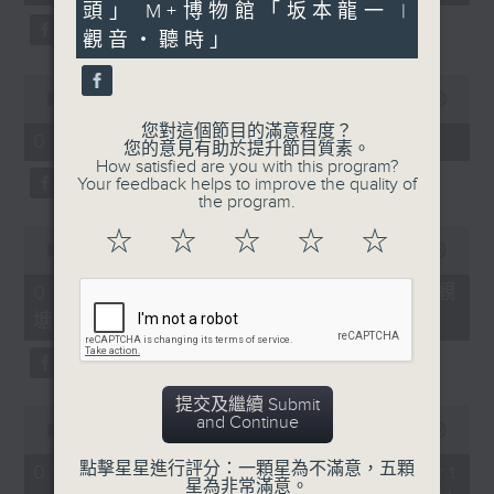
seconds
頭」 M+博物館「坂本龍一 |
40
seconds
觀音・聽時」
0
seconds
00:00
11:45
of
您對這個節目的滿意程度？
11
07/08/2026 - 兒童飛龍大使
您的意見有助於提升節目質素。
minutes,
How satisfied are you with this program?
45
Your feedback helps to improve the quality of
seconds
the program.
0
☆
☆
☆
☆
☆
seconds
00:00
15:02
of
15
07/08/2026 - 「遇到好街坊」 觀
minutes,
塘花園大廈重建首批居民入伙
2
seconds
提交及繼續 Submit
0
and Continue
seconds
00:00
09:41
of
9
點擊星星進行評分：一顆星為不滿意，五顆
07/08/2026 - 「區區有睇頭」 Art
minutes,
星為非常滿意。