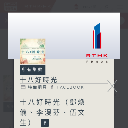
ENG
/
簡
×
全新 RTHK On The Go
取得
一手掌握 RTHK 電台、電視節目
所有集數
X
十八好時光
特備網頁
FACEBOOK
十八好時光
電台直播
十八好時光（鄧煥
特備網頁
FACEBOOK
所有集數
儀、李漫芬、伍文
生）