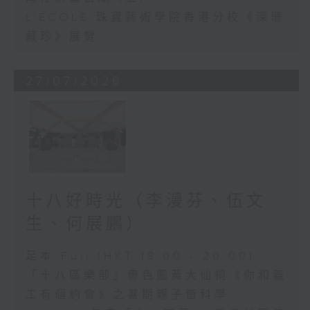
L'ÉCOLE 珠寶藝術學院香港分校《深珊
藏珍》展覽
27/07/2026
十八好時光（李漫芬、伍文
生、何展鵬）
足本 Full (HKT 19:00 - 20:00)
「十八區樂部」嗇色園黃大仙祠《你和義
工有個約會》之暑期親子嗇科學