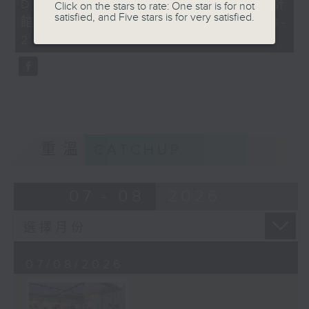
Dreamers x 香港設計中心DX設計
41
Click on the stars to rate: One star is for not
seconds
satisfied, and Five stars is for very satisfied.
館 「喵遊記Meow-cation」 (6/8-
2/11)
重溫
CATCHUP
07 - 08
2026
07/08/2026