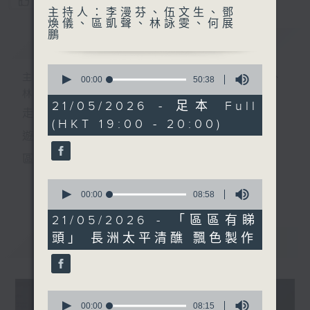
您喜歡這個節目嗎?
主持人：李漫芬、伍文生、鄧
煥儀、區凱聲、林詠雯、何展
鵬
簡介
GIST
0
主持人：李漫芬、伍文生、鄧煥儀、區凱聲、
seconds
00:00
50:38
of
林詠雯、何展鵬
50
21/05/2026 - 足本 Full
走出廣播道、深入十八區
minutes,
(HKT 19:00 - 20:00)
38
seconds
遊歷大街小巷、尋覓美好時光
區區香港、區區寶藏
十八好時光
0
更多...
seconds
00:00
08:58
主持：李漫芬、伍文生、區凱聲、林詠雯、何展鵬
of
8
21/05/2026 - 「區區有睇
製作團隊: 何展鵬、呂德琳、葉嘉兒、羅璟、魚仔
minutes,
頭」 長洲太平清醮 飄色製作
58
最新
LATEST
seconds
監製: 林嘉瑜
**LIKE 及 追蹤FB專頁，緊貼十八好時光
0
FB:
www.facebook.com/18heartfeltvibes.rthk
seconds
00:00
08:15