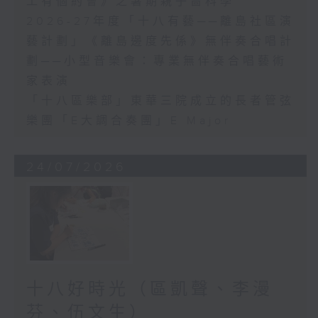
工有個約會》之暑期親子嗇科學
2026-27年度「十八有藝──離島社區演
藝計劃」《離島邊度先係》無伴奏合唱計
劃──小型音樂會：專業無伴奏合唱藝術
家表演
「十八區樂部」東華三院成立的長者管弦
樂團「E大調合奏團」E Major
24/07/2026
十八好時光（區凱聲、李漫
芬、伍文生）