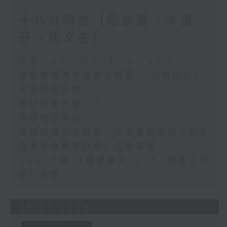
十八好時光（區凱聲、李漫
芬、伍文生）
足本 Full (HKT 19:00 - 20:00)
基督教香港信義會金齡薈 「花開印記」
花墟藝術計劃
灣仔洪聖古廟 (下)
灣仔地區資訊
陳廷驊基金會創導、生活書院策劃「慈悲
為本生命教育計劃」互動展覽
CHAT六廠 《種學織文2026：開放工作
室》展覽
28/07/2026