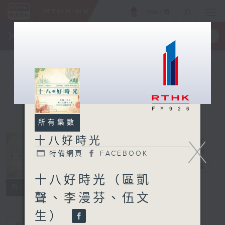
ENG
/
簡
×
全新 RTHK On The Go
取得
一手掌握 RTHK 電台、電視節目
所有集數
十八好時光
X
特備網頁
FACEBOOK
十八好時光
電台直播
十八好時光（區凱
特備網頁
FACEBOOK
所有集數
聲、李漫芬、伍文
生）