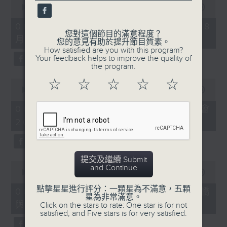
seconds
00:00
09:10
of
9
06/08/2026 - 第36屆美食博覽（8
minutes,
您對這個節目的滿意程度？
月13日起至17日）
10
您的意見有助於提升節目質素。
seconds
How satisfied are you with this program?
Your feedback helps to improve the quality of
the program.
0
☆
☆
☆
☆
☆
seconds
00:00
07:17
of
7
06/08/2026 - 世界Cosplay高峰會
minutes,
2026
17
seconds
提交及繼續 Submit
0
and Continue
seconds
00:00
16:05
of
點擊星星進行評分：一顆星為不滿意，五顆
16
06/08/2026 - 日常好地地-洪水橋
星為非常滿意。
minutes,
與天水圍青年社區共塑計劃 (下)
Click on the stars to rate: One star is for not
5
satisfied, and Five stars is for very satisfied.
seconds