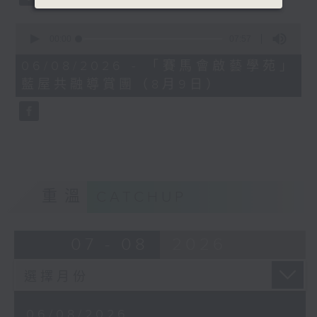
0
seconds
00:00
07:57
of
7
06/08/2026 - 「賽馬會啟藝學苑」
minutes,
藍屋共融導賞團（8月9日）
57
seconds
重溫
CATCHUP
07 - 08
2026
06/08/2026