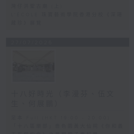
灣仔洪聖古廟 (上)
L'ÉCOLE 珠寶藝術學院香港分校《深珊
藏珍》展覽
27/07/2026
十八好時光（李漫芬、伍文
生、何展鵬）
足本 Full (HKT 19:00 - 20:00)
「十八區樂部」嗇色園黃大仙祠《你和義