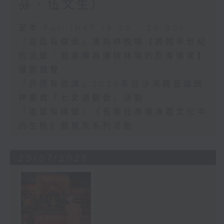
芬、伍文生）
足本 Full (HKT 19:00 - 20:00)
「區區有睇頭」薄鳧林牧場【跨越半世紀
的派遞｜郵差陳為薄扶林寫的影像情書】
攝影展覽
「非遺有故講」2026年白沙灣觀音誕酬
神慶典「七女請觀音」活動
「區區有睇頭」《長春社香港漁農文化中
的生態》展覽及系列活動
29/07/2026