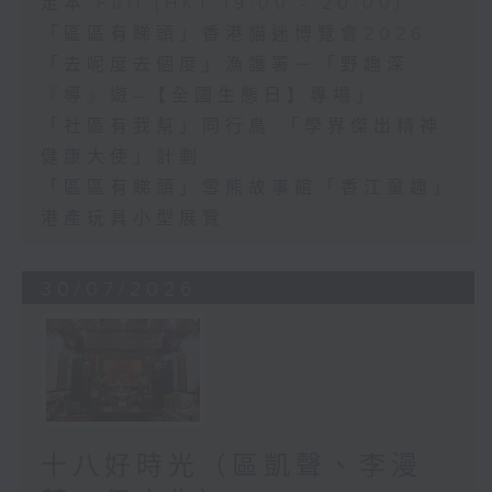
足本 Full (HKT 19:00 - 20:00)
「區區有睇頭」香港貓迷博覽會2026
「去呢度去個度」漁護署－「野趣深
『導』遊–【全國生態日】專場」
「社區有我幫」同行鳥 「學界傑出精神
健康大使」計劃
「區區有睇頭」雪熊故事館「香江童趣」
港產玩具小型展覽
30/07/2026
十八好時光（區凱聲、李漫