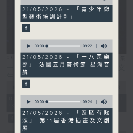
of
IG:
instagram.com/18heartfeltvibes.rthk
8
21/05/2026 - 「青少年微
minutes,
型藝術培訓計劃」
15
seconds
0
seconds
00:00
09:22
of
9
21/05/2026 - 「十八區樂
06/08/2026
相片集
minutes,
部」 法國五月藝術節 星海音
22
十八好時光（區凱聲、伍文
seconds
航
生、何展鵬）
0
seconds
00:00
55:59
of
55
0
06/08/2026 - 足本 Full (HKT
minutes,
seconds
00:00
09:24
19:04 - 20:00)
59
of
seconds
9
21/05/2026 - 「區區有睇
minutes,
頭」 第11屆香港插畫及文創
24
seconds
展
0