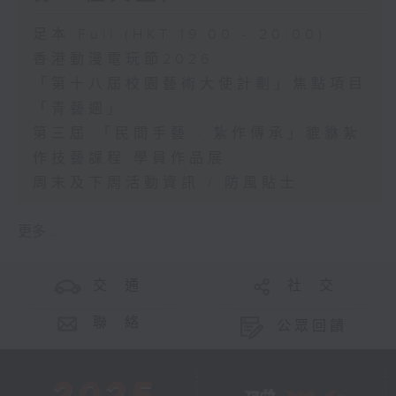
足本 Full (HKT 19:00 - 20:00)
香港動漫電玩節2026
「第十八屆校園藝術大使計劃」焦點項目
「青藝週」
第三屆 「民間手藝 · 紮作傳承」貔貅紮
作技藝課程 學員作品展
周末及下周活動資訊 / 防風貼士
更多 ...
交 通
社 交
聯 絡
公眾回饋