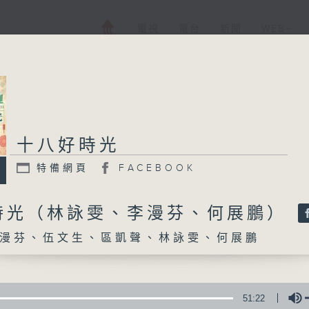
電視
電台
新聞
WEB+
十八好時光
十八好時光
特備網頁
FACEBOOK
特備網頁
FACEBOOK
所有集數
時光（林詠雯、李漫芬、何展鵬）
漫芬、伍文生、區凱聲、林詠雯、何展鵬
您喜歡這個節目嗎?
主持人：李漫芬、伍文生、區凱聲、林詠雯、
51:22