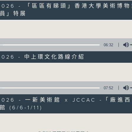
6/2026 - 「區區有睇頭」香港大學美術博
員」特展
Volume
06:32
/2026 - 中上環文化路線介紹
Volume
07:52
07/08/2026
/2026 - 一新美術館 x JCCAC -「廠
十八好時光（區凱聲、李漫芬、伍
(6/6-1/11)
Volume
0
seconds
00:00
of
55
07/08/2026 - 足本 Full (HKT 19:04