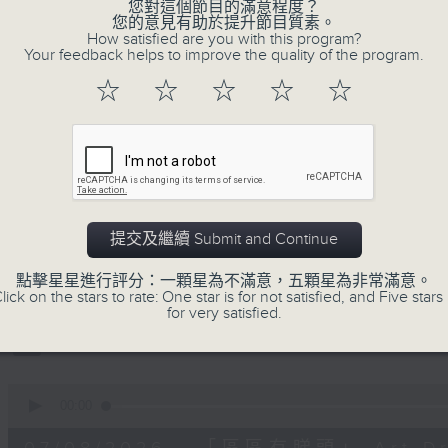
minutes,
您對這個節目的滿意程度？
59
您的意見有助於提升節目質素。
seconds
Volume
How satisfied are you with this program?
90%
Your feedback helps to improve the quality of the program.
☆
☆
☆
☆
☆
0
seconds
00:00
of
11
07/08/2026 - 兒童飛龍大使
minutes,
45
seconds
Volume
90%
提交及繼續 Submit and Continue
0
seconds
00:00
of
點擊星星進行評分：一顆星為不滿意，五顆星為非常滿意。
15
lick on the stars to rate: One star is for not satisfied, and Five stars 
07/08/2026 - 「遇到好街坊」 觀
minutes,
for very satisfied.
2
seconds
Volume
90%
0
seconds
00:00
of
9