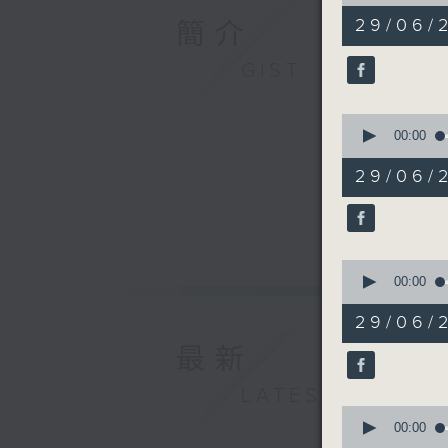
of
51
29/06/
簡介
minutes,
22
seconds
GIST
90%
0
seconds
00:00
of
6
29/0
minutes,
5
seconds
90%
0
seconds
00:00
of
12
29/06
minutes,
22
最新
seconds
90%
LATEST
0
seconds
00:00
of