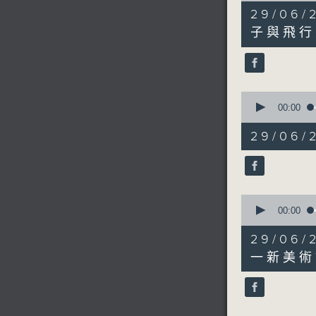
6
29/0
minutes,
58
子與飛行
seconds
90%
0
seconds
00:00
of
6
29/06
minutes,
32
seconds
90%
0
seconds
00:00
of
7
29/06
minutes,
52
一新美術館 
seconds
90%