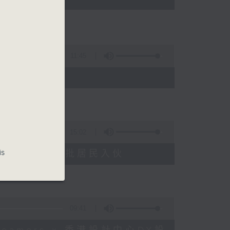
11:45
15:02
is
塘花園大廈重建首批居民入伙
09:41