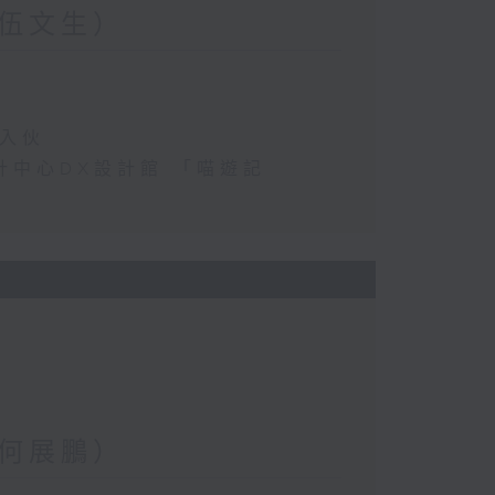
伍文生）
民入伙
港設計中心DX設計館 「喵遊記
何展鵬）