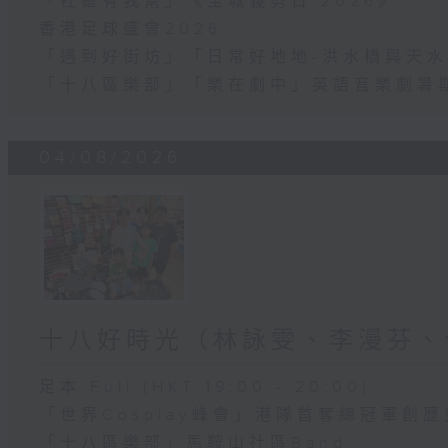
「社區有我幫」《全城義剪日 2026》
香港足球盛會2026
「遇到好街坊」「日常好地地-洪水橋與天水
「十八區樂部」「樂在劇中」英語音樂劇暑
04/08/2026
十八好時光（林詠雯、李漫芬、
足本 Full (HKT 19:00 - 20:00)
「世界Cosplay峰會」港隊首奪總冠軍創歷
「十八區樂部」馬鞍山社區Band