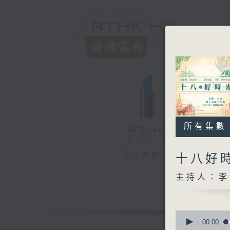
所有集數
電台直播
十八好
主持人：李
0
seconds
00:00