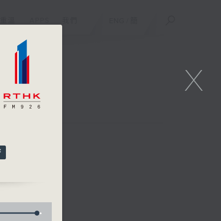
重溫
APPS
我們
ENG
/
簡
X
何展鵬