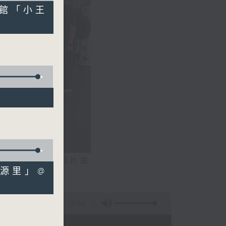
物館「小王
相片集
進西源里」@
文生）
55:59
 - 20:00)