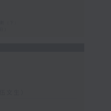
 (下)
日）
伍文生）