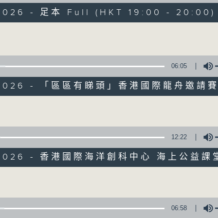
走出廣播道、深入十八區
2026 - 足本 Full (HKT 19:00 - 20:00)
遊歷大街小巷、尋覓美好時光
區區香港、區區寶藏
Volume
十八好時光
主持：李漫芬、伍文生、區凱聲、林詠雯、何展鵬
06:05
監製: 林嘉瑜
**LIKE 及 追蹤FB專頁，緊貼十八好時光
6/2026 - 「區區有睇頭」香港國際龍舟邀請
FB:
www.facebook.com/18heartfeltvibes.rthk
Volume
IG:
instagram.com/18heartfeltvibes.rthk
12:22
/2026 - 香港國際海洋創科中心 海上公益課
Volume
06:58