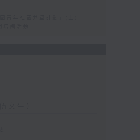
圍青年社區共塑計劃」(上)
期培訓活動
伍文生）
史