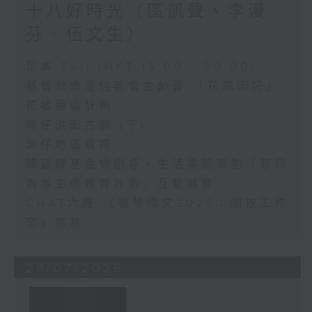
十八好時光（區凱聲、李漫
芬、伍文生）
足本 Full (HKT 19:00 - 20:00)
基督教香港信義會金齡薈 「花開印記」
花墟藝術計劃
灣仔洪聖古廟 (下)
灣仔地區資訊
陳廷驊基金會創導、生活書院策劃「慈悲
為本生命教育計劃」互動展覽
CHAT六廠 《種學織文2026：開放工作
室》展覽
28/07/2026