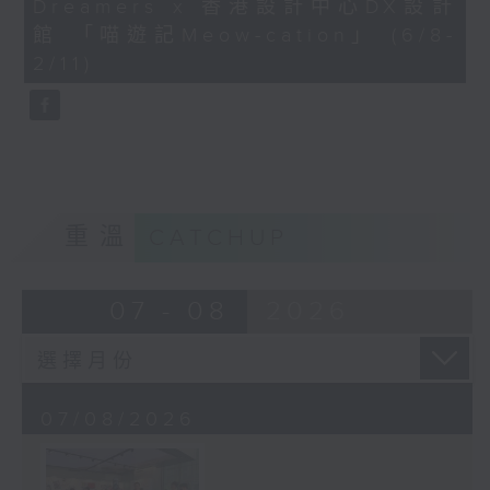
Dreamers x 香港設計中心DX設計
41
seconds
館 「喵遊記Meow-cation」 (6/8-
2/11)
重溫
CATCHUP
07 - 08
2026
07/08/2026