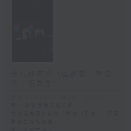
十八好時光（區凱聲、李漫
芬、伍文生）
足本 Full (HKT 19:00 - 20:00)
第27屆香港動漫電玩節
香港濕地保育協會「魚塘四重奏 — 日落
魚塘生態導賞團」
灣仔洪聖古廟 (上)