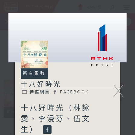
ENG
/
簡
×
全新 RTHK On The Go
取得
一手掌握 RTHK 電台、電視節目
所有集數
X
十八好時光
特備網頁
FACEBOOK
十八好時光
電台直播
十八好時光（林詠
特備網頁
FACEBOOK
所有集數
雯、李漫芬、伍文
生）