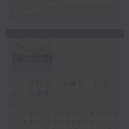
L'ÉCOLE 珠寶藝術學院香港分校《深珊
藏珍》展覽
27/07/2026
十八好時光（李漫芬、伍文
生、何展鵬）
足本 Full (HKT 19:00 - 20:00)
「十八區樂部」嗇色園黃大仙祠《你和義
工有個約會》之暑期親子嗇科學