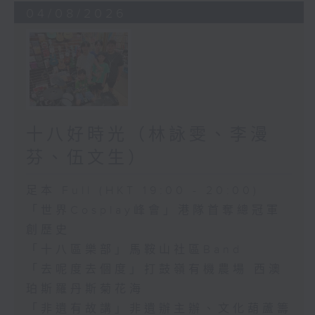
04/08/2026
十八好時光（林詠雯、李漫
芬、伍文生）
足本 Full (HKT 19:00 - 20:00)
「世界Cosplay峰會」港隊首奪總冠軍
創歷史
「十八區樂部」馬鞍山社區Band
「去呢度去個度」打鼓嶺有機農場 西澳
珀斯羅丹斯菊花海
「非遺有故講」非遺辦主辦、文化葫蘆籌