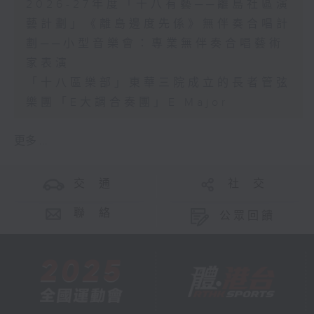
2026-27年度「十八有藝──離島社區演
藝計劃」《離島邊度先係》無伴奏合唱計
劃──小型音樂會：專業無伴奏合唱藝術
家表演
「十八區樂部」東華三院成立的長者管弦
樂團「E大調合奏團」E Major
更多 ...
交 通
社 交
聯 絡
公眾回饋