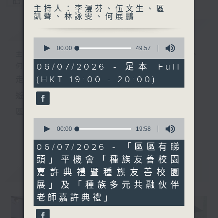
您喜歡這個節目嗎?
主持人：李漫芬、伍文生、區
凱聲、林詠雯、何展鵬
簡介
GIST
0
seconds
00:00
49:57
主持人：李漫芬、伍文生、區凱聲、林詠雯、
of
49
06/07/2026 - 足本 Full
何展鵬
minutes,
(HKT 19:00 - 20:00)
走出廣播道、深入十八區
57
seconds
遊歷大街小巷、尋覓美好時光
區區香港、區區寶藏
0
十八好時光
seconds
00:00
19:58
更多...
of
主持：李漫芬、伍文生、區凱聲、林詠雯、何展鵬
19
06/07/2026 - 「區區有睇
minutes,
頭」平機會「種族友善校園
監製: 林嘉瑜
58
seconds
最新
LATEST
嘉許典禮暨種族友善校園
**LIKE 及 追蹤FB專頁，緊貼十八好時光
展」及「種族多元共融伙伴
FB:
www.facebook.com/18heartfeltvibes.rthk
老師嘉許典禮」
IG:
instagram.com/18heartfeltvibes.rthk