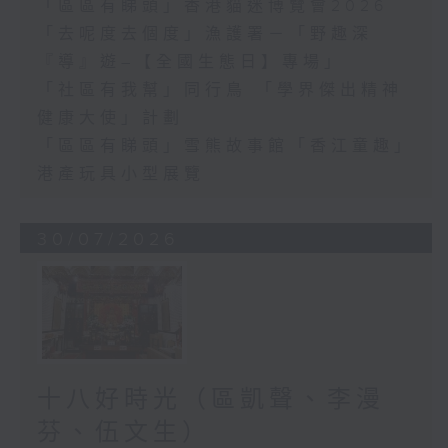
「區區有睇頭」香港貓迷博覽會2026
「去呢度去個度」漁護署－「野趣深
『導』遊–【全國生態日】專場」
「社區有我幫」同行鳥 「學界傑出精神
健康大使」計劃
「區區有睇頭」雪熊故事館「香江童趣」
港產玩具小型展覽
30/07/2026
十八好時光（區凱聲、李漫
芬、伍文生）