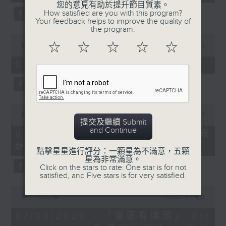
seconds
您的意見有助於提升節目質素。
How satisfied are you with this program?
Your feedback helps to improve the quality of
the program.
0
☆
☆
☆
☆
☆
seconds
00:00
11:45
of
11
07/08/2026 - 兒童飛龍大使
minutes,
45
seconds
0
seconds
00:00
15:02
提交及繼續 Submit
of
and Continue
15
07/08/2026 - 「遇到好街坊」 觀
minutes,
塘花園大廈重建首批居民入伙
2
點擊星星進行評分：一顆星為不滿意，五顆
seconds
星為非常滿意。
Click on the stars to rate: One star is for not
satisfied, and Five stars is for very satisfied.
0
seconds
00:00
09:41
of
9
07/08/2026 - 「區區有睇頭」 Art
minutes,