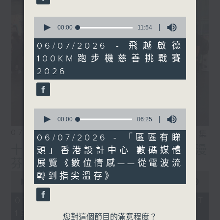
0
seconds
00:00
11:54
of
11
06/07/2026 - 飛越啟德
minutes,
100KM跑步機慈善挑戰賽
54
seconds
2026
0
seconds
00:00
06:25
of
07/08/2026
相片集
6
06/07/2026 - 「區區有睇
minutes,
十八好時光（區凱聲、李漫
頭」香港設計中心 數碼媒體
25
seconds
芬、伍文生）
展覽《數位情感——從電波流
0
轉到指尖溫存》
seconds
00:00
55:59
of
55
07/08/2026 - 足本 Full (HKT
minutes,
19:04 - 20:00)
59
您對這個節目的滿意程度？