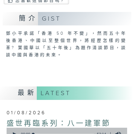
您喜歡這個節目嗎?
簡介
GIST
鄧小平承諾「香港 50 年不變」，然而五十年
後香港、中國以至整個世界，將經歷怎樣的變
革? 葉國華以「五十年後」為題作清談節目，談
談中國與香港的未來。
最新
LATEST
01/08/2026
盛世再臨系列：八一建軍節
0