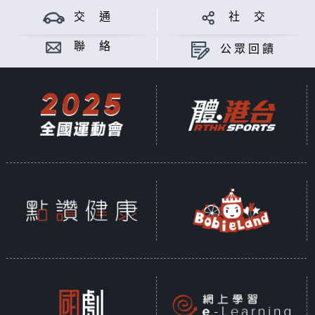
交 通
社 交
聯 絡
公眾回饋