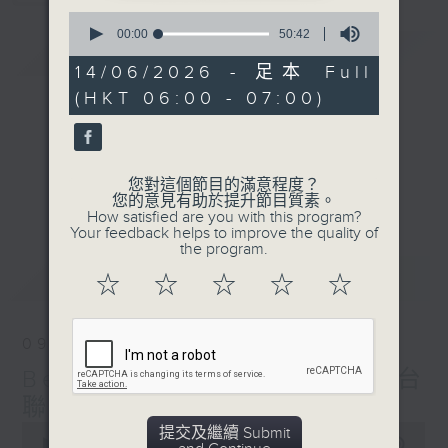
0
seconds
00:00
50:42
簡介
GIST
of
50
14/06/2026 - 足本 Full
minutes,
(HKT 06:00 - 07:00)
42
seconds
您對這個節目的滿意程度？
您的意見有助於提升節目質素。
How satisfied are you with this program?
Your feedback helps to improve the quality of
the program.
最新
LATEST
☆
☆
☆
☆
☆
09/08/2026
Beautiful Sunday (與第二台
聯播)
0
提交及繼續 Submit
seconds
00:00
50:44