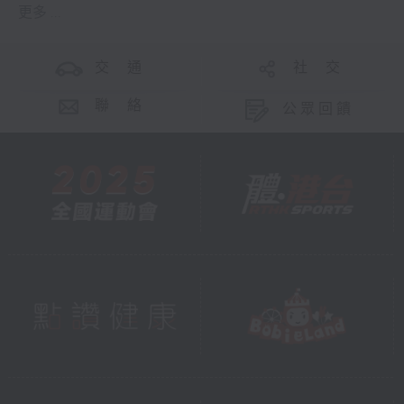
更多 ...
交 通
社 交
聯 絡
公眾回饋