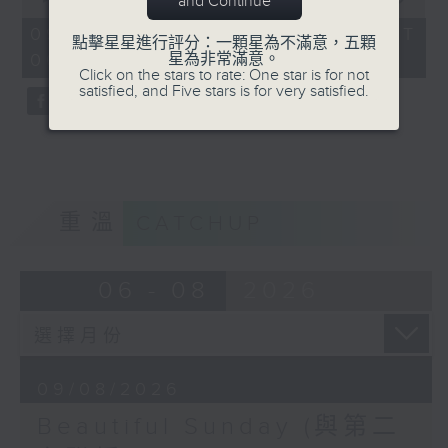
and Continue
of
50
09/08/2026 - 足本 Full (HKT
點擊星星進行評分：一顆星為不滿意，五顆
minutes,
星為非常滿意。
06:00 - 07:00)
44
Click on the stars to rate: One star is for not
seconds
satisfied, and Five stars is for very satisfied.
重溫
CATCHUP
06 - 08
2026
09/08/2026
Beautiful Sunday (與第二