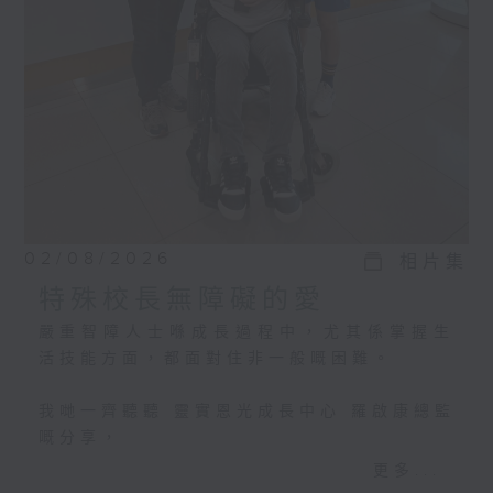
02/08/2026
相片集
特殊校長無障礙的愛
嚴重智障人士喺成長過程中，尤其係掌握生
活技能方面，都面對住非一般嘅困難。
我哋一齊聽聽 靈實恩光成長中心 羅啟康總監
嘅分享，
佢哋點樣為每位學員度身訂做個別學習計
更多...
劃，等學員可以成功過渡，踏入社會。