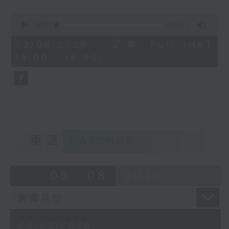
而又喺咩驅使羅總監40幾年嚟風雨不改，為
0
有需要嘅嚴重智障人士「無障礙的愛」呢？
seconds
00:00
50:25
of
50
02/08/2026 - 足本 Full (HKT
minutes,
13:00 - 14:00)
25
seconds
重溫
CATCHUP
05 - 08
2026
02/08/2026