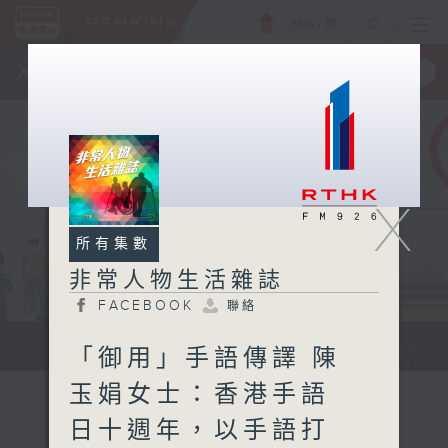
ENG
/
簡
×
全新 RTHK On The Go
取得
一手掌握 RTHK 電台、電視節目
X
所有集數
非常人物生活雜誌
FACEBOOK
聯絡
非常人物生活雜誌
「御用」手語傳譯 陳
玉娟女士：香港手語
日十週年，以手語打