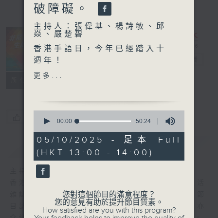
破障礙。
主持人：張偉基、楊詩敏、邱
焱、嚴楚碧
非常人物生活雜
香港手語日，今年已經踏入十
誌
週年！
電台直播
希望透過手語嘅力量，令傷健
更多...
FACEBOOK
聯絡
所有集數
更共融，等我哋有能力打破障
礙。
今個星期，我哋邀請到曾經擔
0
您喜歡這個節目嗎?
任4任特首官方活動嘅「御
seconds
00:00
50:24
of
用」手語傳譯，香港聾人福利
50
05/10/2025 - 足本 Full
促進會 手語中心主任 陳玉娟
簡介
minutes,
GIST
(HKT 13:00 - 14:00)
24
女士。
seconds
由佢同大家分享手語翻譯經
主持人：張偉基、楊詩敏、邱焱、嚴楚碧
驗，同埋佢點樣喺香港推廣手
香港電台第一台自2008年推出《非常人物生活
語。
您對這個節目的滿意程度？
雜誌》，關注殘疾人士生活，推動平等共融。節
您的意見有助於提升節目質素。
目訪問不同障別人士和相關機構、專業人士，亦
How satisfied are you with this program?