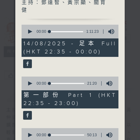
主持：鄧達智、黃宗顯、關育
健
0
講東講西 (星期
seconds
00:00
1:11:23
of
一至五)
電台直播
1
14/08/2025 - 足本 Full
hour,
(HKT 22:35 - 00:00)
聯絡
11
所有集數
minutes,
23
seconds
您喜歡這個節目嗎?
0
seconds
00:00
21:20
of
簡介
GIST
21
第一部份 Part 1 (HKT
minutes,
22:35 - 23:00)
20
seconds
主持人：馬鼎盛、馬恩賜、陳澤銘、鄧達智、黃
仲遠、海林、蘇奭、邱逸
擴闊知識領域，網羅文化通識！《講東講西》以
0
輕鬆、風趣、淺顯、廣雜的態度講述不同題材。
seconds
00:00
50:13