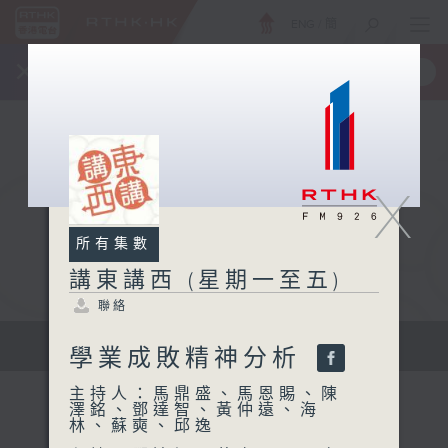
ENG
/
簡
×
全新 RTHK On The Go
取得
一手掌握 RTHK 電台、電視節目
X
所有集數
講東講西 (星期一至五)
聯絡
擴闊知識領域，網羅文化通識！
學業成敗精神分析
主持人：馬鼎盛、馬恩賜、陳
澤銘、鄧達智、黃仲遠、海
林、蘇奭、邱逸