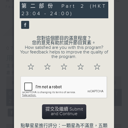
of
喜愛講東講西、文化通識的朋友，歡迎在
50
第二部份 Part 2 (HKT
facebook平台與主持思潮互動。
minutes,
23:04 - 24:00)
13
seconds
最新
LATEST
您對這個節目的滿意程度？
您的意見有助於提升節目質素。
How satisfied are you with this program?
07/08/2026
Your feedback helps to improve the quality of
the program.
用中樂破世界紀錄
☆
☆
☆
☆
☆
主持：海林
嘉賓：唐梓彬、錢敏華
0
seconds
00:00
1:09:23
of
1
07/08/2026 - 足本 Full (HKT
hour,
22:35 - 00:00)
9
minutes,
提交及繼續 Submit
23
and Continue
seconds
點擊星星進行評分：一顆星為不滿意，五顆
0