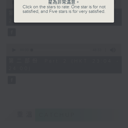
星為非常滿意。
seconds
00:00
21:00
Click on the stars to rate: One star is for not
of
satisfied, and Five stars is for very satisfied.
21
第一部份 Part 1 (HKT 22:35 -
minutes,
23:00)
0
seconds
0
seconds
00:00
48:33
of
48
第二部份 Part 2 (HKT 23:04 -
minutes,
24:00)
33
seconds
重溫
CATCHUP