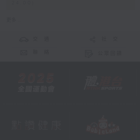
24:00)
更多 ...
交 通
社 交
聯 絡
公眾回饋