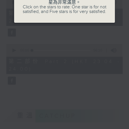
星為非常滿意。
seconds
00:00
25:10
Click on the stars to rate: One star is for not
of
satisfied, and Five stars is for very satisfied.
25
第一部份 Part 1 (HKT 22:35 -
minutes,
23:00)
10
seconds
0
seconds
00:00
56:10
of
56
第二部份 Part 2 (HKT 23:04 -
minutes,
24:00)
10
seconds
重溫
CATCHUP