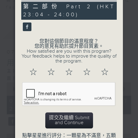
of
喜愛講東講西、文化通識的朋友，歡迎在
50
第二部份 Part 2 (HKT
facebook平台與主持思潮互動。
minutes,
23:04 - 24:00)
13
seconds
最新
LATEST
您對這個節目的滿意程度？
您的意見有助於提升節目質素。
How satisfied are you with this program?
07/08/2026
Your feedback helps to improve the quality of
the program.
用中樂破世界紀錄
☆
☆
☆
☆
☆
主持：海林
嘉賓：唐梓彬、錢敏華
0
seconds
00:00
1:21:00
of
1
07/08/2026 - 足本 Full (HKT
hour,
22:35 - 24:00)
21
minutes,
提交及繼續 Submit
0
and Continue
seconds
點擊星星進行評分：一顆星為不滿意，五顆
0