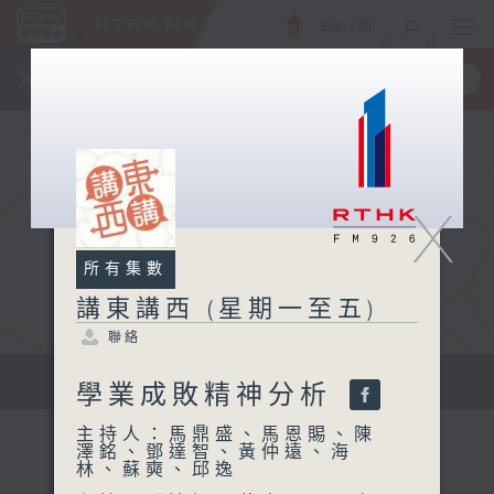
ENG
/
簡
×
全新 RTHK On The Go
取得
一手掌握 RTHK 電台、電視節目
X
所有集數
講東講西 (星期一至五)
聯絡
擴闊知識領域，網羅文化通識！
學業成敗精神分析
主持人：馬鼎盛、馬恩賜、陳
澤銘、鄧達智、黃仲遠、海
林、蘇奭、邱逸