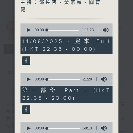
主持：鄧達智、黃宗顯、關育
健
0
講東講西 (星期
seconds
00:00
1:11:23
of
一至五)
電台直播
1
14/08/2025 - 足本 Full
hour,
(HKT 22:35 - 00:00)
聯絡
11
所有集數
minutes,
23
seconds
您喜歡這個節目嗎?
0
seconds
00:00
21:20
of
簡介
GIST
21
第一部份 Part 1 (HKT
minutes,
22:35 - 23:00)
20
seconds
主持人：馬鼎盛、馬恩賜、陳澤銘、鄧達智、黃
仲遠、海林、蘇奭、邱逸
擴闊知識領域，網羅文化通識！《講東講西》以
0
輕鬆、風趣、淺顯、廣雜的態度講述不同題材。
seconds
00:00
50:13