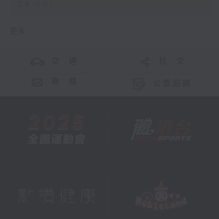
24:00)
更多 ...
交 通
社 交
聯 絡
公眾回饋