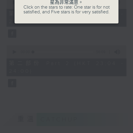
星為非常滿意。
seconds
00:00
25:00
Click on the stars to rate: One star is for not
of
satisfied, and Five stars is for very satisfied.
25
第一部份 Part 1 (HKT 22:35 -
minutes,
23:00)
0
seconds
0
seconds
00:00
56:09
of
56
第二部份 Part 2 (HKT 23:04 -
minutes,
24:00)
9
seconds
重溫
CATCHUP