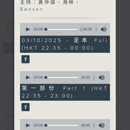
主持：黃仲遠、海林、
Benson
0
講東講西 (星期
seconds
00:00
1:09:56
of
一至五)
電台直播
1
03/10/2025 - 足本 Full
hour,
(HKT 22:35 - 00:00)
聯絡
9
所有集數
minutes,
56
seconds
您喜歡這個節目嗎?
0
seconds
00:00
20:20
of
簡介
GIST
20
第一部份 Part 1 (HKT
minutes,
22:35 - 23:00)
20
seconds
主持人：馬鼎盛、馬恩賜、陳澤銘、鄧達智、黃
仲遠、海林、蘇奭、邱逸
擴闊知識領域，網羅文化通識！《講東講西》以
0
輕鬆、風趣、淺顯、廣雜的態度講述不同題材。
seconds
00:00
49:46