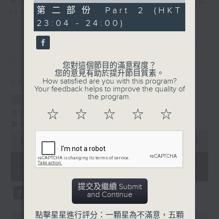
of
喜愛講東講西、文化通識的朋友，歡迎在
49
第二部份 Part 2 (HKT
facebook平台與主持思潮互動。
minutes,
23:04 - 24:00)
46
seconds
最新
LATEST
您對這個節目的滿意程度？
您的意見有助於提升節目質素。
How satisfied are you with this program?
05/08/2026
Your feedback helps to improve the quality of
the program.
旅行遇上高山反應
☆
☆
☆
☆
☆
主持：蘇奭
嘉賓：馮天樂、鍾浩然醫生
0
seconds
00:00
1:20:59
of
1
05/08/2026 - 足本 Full (HKT
hour,
22:35 - 24:00)
20
minutes,
提交及繼續 Submit
59
and Continue
seconds
點擊星星進行評分：一顆星為不滿意，五顆
0