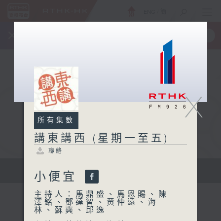
ENG
/
簡
×
全新 RTHK On The Go
取得
一手掌握 RTHK 電台、電視節目
X
所有集數
講東講西 (星期一至五)
聯絡
擴闊知識領域，網羅文化通識！
小便宜
主持人：馬鼎盛、馬恩賜、陳
澤銘、鄧達智、黃仲遠、海
林、蘇奭、邱逸