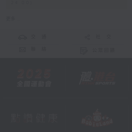
24:00)
更多 ...
交 通
社 交
聯 絡
公眾回饋