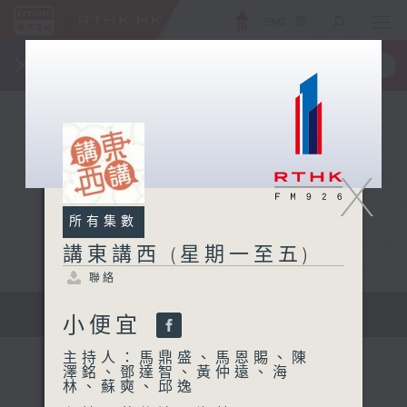
ENG
/
簡
×
全新 RTHK On The Go
取得
一手掌握 RTHK 電台、電視節目
X
所有集數
講東講西 (星期一至五)
聯絡
擴闊知識領域，網羅文化通識！
小便宜
主持人：馬鼎盛、馬恩賜、陳
澤銘、鄧達智、黃仲遠、海
林、蘇奭、邱逸