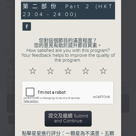
of
喜愛講東講西、文化通識的朋友，歡迎在
49
第二部份 Part 2 (HKT
facebook平台與主持思潮互動。
minutes,
23:04 - 24:00)
46
seconds
最新
LATEST
您對這個節目的滿意程度？
您的意見有助於提升節目質素。
How satisfied are you with this program?
07/08/2026
Your feedback helps to improve the quality of
the program.
用中樂破世界紀錄
☆
☆
☆
☆
☆
主持：海林
嘉賓：唐梓彬、錢敏華
0
seconds
00:00
1:09:23
of
1
07/08/2026 - 足本 Full (HKT
hour,
22:35 - 00:00)
9
minutes,
提交及繼續 Submit
23
and Continue
seconds
點擊星星進行評分：一顆星為不滿意，五顆
0