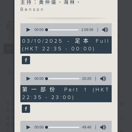
主持：黃仲遠、海林、
Benson
0
講東講西 (星期
seconds
00:00
1:09:56
of
一至五)
電台直播
1
03/10/2025 - 足本 Full
hour,
(HKT 22:35 - 00:00)
聯絡
9
所有集數
minutes,
56
seconds
您喜歡這個節目嗎?
0
seconds
00:00
20:20
of
簡介
GIST
20
第一部份 Part 1 (HKT
minutes,
22:35 - 23:00)
20
seconds
主持人：馬鼎盛、馬恩賜、陳澤銘、鄧達智、黃
仲遠、海林、蘇奭、邱逸
擴闊知識領域，網羅文化通識！《講東講西》以
0
輕鬆、風趣、淺顯、廣雜的態度講述不同題材。
seconds
00:00
49:46