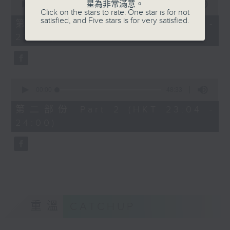
星為非常滿意。
seconds
00:00
21:00
Click on the stars to rate: One star is for not
of
satisfied, and Five stars is for very satisfied.
21
第一部份 Part 1 (HKT 22:35 -
minutes,
23:00)
0
seconds
0
seconds
00:00
48:33
of
48
第二部份 Part 2 (HKT 23:04 -
minutes,
24:00)
33
seconds
重溫
CATCHUP