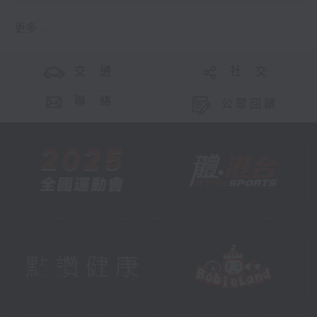
更多 ...
交 通
社 交
聯 絡
公眾回饋