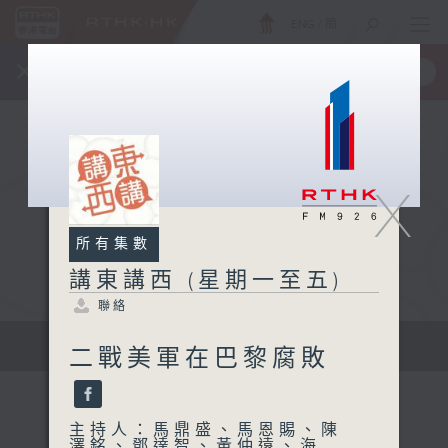
ENG
/
簡
×
全新 RTHK On The Go
取得
一手掌握 RTHK 電台、電視節目
X
所有集數
講東講西 (星期一至五)
聯絡
擴闊知識領域，網羅文化通識！
二戰美軍在巴黎腐敗
主持人：馬鼎盛、馬恩賜、陳
澤銘、鄧達智、黃仲遠、海