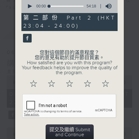
喜愛講東講西、文化通識的朋友，歡迎在
0
seconds
00:00
54:18
facebook平台與主持思潮互動。
of
54
第二部份 Part 2 (HKT
minutes,
23:04 - 24:00)
18
最新
LATEST
seconds
06/08/2026
您對這個節目的滿意程度？
您的意見有助於提升節目質素。
講時裝已死？
How satisfied are you with this program?
Your feedback helps to improve the quality of
主持：鄧達智、海林
the program.
0
☆
☆
☆
☆
☆
seconds
00:00
1:21:00
of
1
06/08/2026 - 足本 Full (HKT
hour,
22:35 - 24:00)
21
minutes,
0
seconds
0
提交及繼續 Submit
seconds
and Continue
00:00
25:10