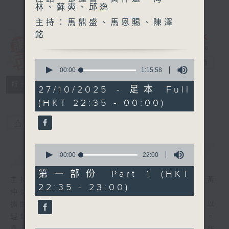
林、蘇奭、邱逸
主持：馬鼎盛、馬恩賜、陳澤
銘
講東講西 (星期
0
一至五)
電台直播
seconds
00:00
1:15:58
of
聯絡
所有集數
1
27/10/2025 - 足本 Full
hour,
(HKT 22:35 - 00:00)
15
minutes,
58
您喜歡這個節目嗎?
seconds
0
簡介
GIST
seconds
00:00
22:00
of
22
第一部份 Part 1 (HKT
minutes,
主持人：馬鼎盛、馬恩賜、陳澤銘、鄧達智、黃
22:35 - 23:00)
0
仲遠、海林、蘇奭、邱逸
seconds
擴闊知識領域，網羅文化通識！《講東講西》以
輕鬆、風趣、淺顯、廣雜的態度講述不同題材。