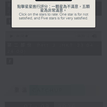
of
25
第一部份 Part 1 (HKT 22:35 -
點擊星星進行評分：一顆星為不滿意，五顆
minutes,
星為非常滿意。
23:00)
10
Click on the stars to rate: One star is for not
seconds
satisfied, and Five stars is for very satisfied.
0
seconds
00:00
56:10
of
56
第二部份 Part 2 (HKT 23:04 -
minutes,
24:00)
10
seconds
重溫
CATCHUP
07 - 08
2026