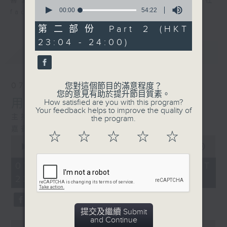
喜愛講東講西、文化通識的朋友，歡迎在
0
seconds
00:00
54:22
facebook平台與主持思潮互動。
of
54
第二部份 Part 2 (HKT
minutes,
23:04 - 24:00)
22
最新
LATEST
seconds
07/08/2026
您對這個節目的滿意程度？
您的意見有助於提升節目質素。
用中樂破世界紀錄
How satisfied are you with this program?
Your feedback helps to improve the quality of
主持：海林
the program.
嘉賓：唐梓彬、錢敏華
☆
☆
☆
☆
☆
0
seconds
00:00
1:09:23
of
1
07/08/2026 - 足本 Full (HKT
hour,
22:35 - 00:00)
9
minutes,
23
seconds
提交及繼續 Submit
and Continue
0