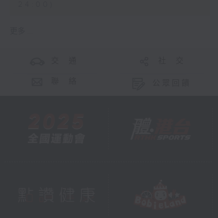
24:00)
更多 ...
交 通
社 交
聯 絡
公眾回饋