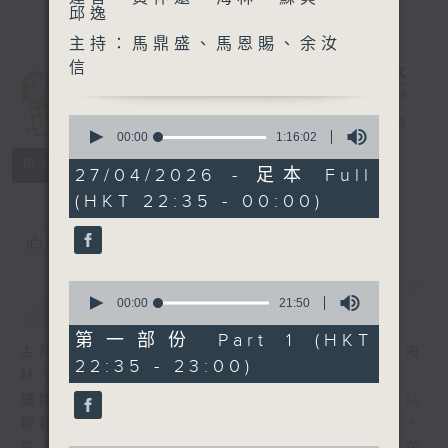
邱逸
主持：馬鼎盛、馬恩賜、余汝
信
講東講西 (星期
0
一至五)
電台直播
seconds
00:00
1:16:02
of
聯絡
所有集數
1
27/04/2026 - 足本 Full
hour,
(HKT 22:35 - 00:00)
16
minutes,
2
您喜歡這個節目嗎?
seconds
0
簡介
GIST
seconds
00:00
21:50
of
21
第一部份 Part 1 (HKT
minutes,
主持人：馬鼎盛、馬恩賜、鄧達智、黃仲遠、海
22:35 - 23:00)
50
林、蘇奭、邱逸
seconds
擴闊知識領域，網羅文化通識！《講東講西》以
輕鬆、風趣、淺顯、廣雜的態度講述不同題材。