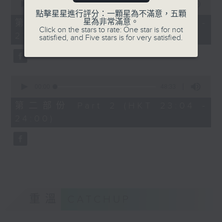
seconds
00:00
21:00
of
點擊星星進行評分：一顆星為不滿意，五顆
21
星為非常滿意。
第一部份 Part 1 (HKT 22:35 -
minutes,
Click on the stars to rate: One star is for not
23:00)
0
satisfied, and Five stars is for very satisfied.
seconds
0
seconds
00:00
48:33
of
48
第二部份 Part 2 (HKT 23:04 -
minutes,
24:00)
33
seconds
重溫
CATCHUP