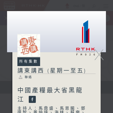
ENG
/
簡
×
全新 RTHK On The Go
取得
一手掌握 RTHK 電台、電視節目
X
所有集數
講東講西 (星期一至五)
聯絡
擴闊知識領域，網羅文化通識！
中國產糧最大省黑龍
江
主持人：馬鼎盛、馬恩賜、鄧
達智、黃仲遠、海林、蘇奭、