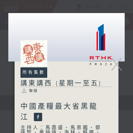
ENG
/
簡
×
全新 RTHK On The Go
取得
一手掌握 RTHK 電台、電視節目
X
所有集數
講東講西 (星期一至五)
聯絡
擴闊知識領域，網羅文化通識！
中國產糧最大省黑龍
江
主持人：馬鼎盛、馬恩賜、鄧
達智、黃仲遠、海林、蘇奭、