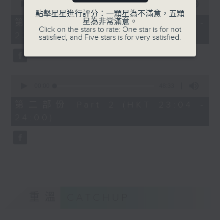
seconds
00:00
21:00
of
點擊星星進行評分：一顆星為不滿意，五顆
21
星為非常滿意。
第一部份 Part 1 (HKT 22:35 -
minutes,
Click on the stars to rate: One star is for not
23:00)
0
satisfied, and Five stars is for very satisfied.
seconds
0
seconds
00:00
48:33
of
48
第二部份 Part 2 (HKT 23:04 -
minutes,
24:00)
33
seconds
重溫
CATCHUP