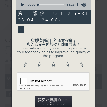
喜愛講東講西、文化通識的朋友，歡迎在
0
seconds
00:00
54:22
facebook平台與主持思潮互動。
of
54
第二部份 Part 2 (HKT
minutes,
23:04 - 24:00)
22
最新
LATEST
seconds
07/08/2026
您對這個節目的滿意程度？
您的意見有助於提升節目質素。
用中樂破世界紀錄
How satisfied are you with this program?
Your feedback helps to improve the quality of
主持：海林
the program.
嘉賓：唐梓彬、錢敏華
☆
☆
☆
☆
☆
0
seconds
00:00
1:09:23
of
1
07/08/2026 - 足本 Full (HKT
hour,
22:35 - 00:00)
9
minutes,
23
seconds
提交及繼續 Submit
and Continue
0