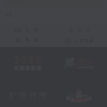
24:00)
更多 ...
交 通
社 交
聯 絡
公眾回饋