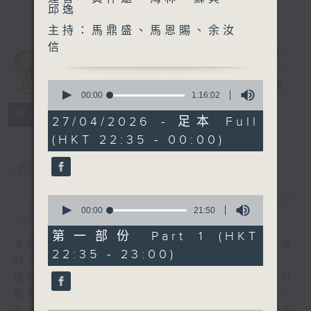
邱逸
主持：馬鼎盛、馬恩賜、余汝
信
講東講西 (星期
0
一至五)
電台直播
seconds
00:00
1:16:02
of
聯絡
所有集數
1
27/04/2026 - 足本 Full
hour,
(HKT 22:35 - 00:00)
16
minutes,
2
您喜歡這個節目嗎?
seconds
0
簡介
GIST
seconds
00:00
21:50
of
21
第一部份 Part 1 (HKT
minutes,
主持人：馬鼎盛、馬恩賜、鄧達智、黃仲遠、海
22:35 - 23:00)
50
林、蘇奭、邱逸
seconds
擴闊知識領域，網羅文化通識！《講東講西》以
輕鬆、風趣、淺顯、廣雜的態度講述不同題材。